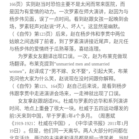
页）实则赵当时恐怕主要不是太闲而常来医院，而
166
是因为有爱情的动力。一次罗素在师大演讲，赵因为与
杨步伟见面，误了一点时间。看到赵跟女孩一起晚到会
场，罗素轻声对赵说“坏人、坏人”。这显然是幽默。
（《自传》第
页）后来，赵在杨步伟和李贯中两位
123
姑娘之间选择了前者，到了罗素演讲接近尾声，赵元任
与杨步伟的爱情终于瓜熟蒂落，喜结连理。
为罗素女友翻译出现口误。一次，赵为布莱克做现
场翻译。布莱克提到“
unmarried men and unmarried
”，赵译成了“男不嫁、女不娶”，引起大笑，布莱
women
克问他大家为什么笑，赵说现在没时间跟你解释。
（《自传》第
、
页）赵自己后来说，是看到杨步
123
164
伟跟李贯中走进演讲会场来，一走神就出现了口误。
女友拿赵跟胡适
。杜威与罗素的访华和系列演讲
PK
时间、地点上重叠了很大一块。杜威于五四运动爆发的
前
天来到中国，早于罗素
年
个多月。（周惠斌
5
1
4
《
：杜威在中国》，《中华读书报》
年
月
1919-1921
2011
1
日）。但是，他们同一天离华。两人大部分时间都在
19
北京活动，两边的主讲者和译员都是超一流学者，当时