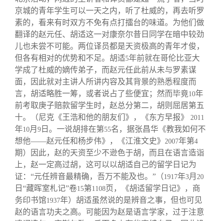
京城的青年学生可以一天之内，听了杜威的，再去听罗
素的，看来有时双方不免有点打擂台的味道。为他们做
翻译的赵元任、胡适这一对康奈尔昔日同学在暗中较劲
儿也未尝不可能。两位译员都是天资极高的青年才俊，
但各有相对的优势和不足。胡适
年前就在哥伦比亚大
5
学成了杜威的嫡传弟子，而赵元任此前从未与罗素谋
面，因此就对主讲人所讲内容及其背景的熟悉程度而
言，胡适略胜一筹，或者说占了些便宜；然而毕竟
年
10
前考取庚子赔款留学生时，赵总分第二，胡则屈居第五
十。（尼克《王浩和他的朋友们》，《东方早报》
2011
年
月
日。一说胡排在第
名，据张昌华《教我如何不
10
9
55
想他——赵元任和杨步伟》，《江淮文史》
年第
2007
4
期）因此，赵的天资至少不逊色于胡，而且在语言造诣
上，赵一定高过胡，这可以以胡适自己的留学日记为
证：“元任辨音最精确，吾万不能及也。”（
年
月
1917
3
20
日“藏晖室札记”卷
第
页，《胡适留学日记》，商
15
1108
务印书馆
年）胡适虽然说的是辨音之事，但也可见
1937
赵的语言功夫之高。可能因为赵是语言学家，过于注意