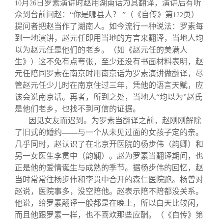
月
日罗素演讲时赵用湖南话为其翻译，演讲后有听
10
26
众到台前问赵：“你是哪县人？ ”（《自传》第
页）
122
提问者把赵当作了湖南人。如今流行一种说法：罗素每
到一地演讲，赵元任即用当地的方言来翻译，当地人均
以为赵元任是他们的老乡。（如《赵元任的美满人
生》）这不免有点夸张，至少还没有书面材料表明，赵
元任陪同罗素在南京时用南京话为罗素演讲做翻译，尽
管赵元任少儿时在南京住过三年，凭他的语言天赋，应
该会说南京话。再者，所到之处，当地人“均以为”赵氏
是他们老乡，也找不到可信的证据。
因见女友而迟到。为罗素当翻译之前，赵刚刚解除
了旧式的婚约——与一个从未见过面的女孩子定的亲。
几乎同时，赵认识了在北京开医院的杨步伟（韵卿）和
另一女医生李贯中（韵娴）。赵为罗素当翻译期间，也
正是他的爱情诞生与成熟的季节。据杨步伟的回忆，赵
当时常常往杨步伟和李贯中合开的森仁医院跑。杨曾对
赵说，医院事多，没空陪他。赵表示陪不陪都没关系。
他说，给罗素翻译一般都是在晚上，所以白天比较闲，
而且他跟罗素一样，也不喜欢那些应酬。（《自传》第