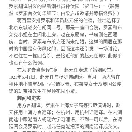
罗素翻译讲义的是新潮社员孙伏园（留日生）”（裴毅
然《罗素首次访华细节：由梁启超邀请并筹措经费》）
蒋百里安排罗素和译员赵元任的住宿，住地选择了
北京东城遂安伯胡同二号。那是一座四合院，罗素和布
莱克小姐在主间北上房，赵在东厢房，书房则在西厢
房。当时，罗素与布莱克还尚未结婚，这样的同居在那
时的中国是有伤风化的，因而这事还引发了一场讨论，
不过住在一栋四合院、最接近他们的赵元任却对此似乎
也没有什么微词。
在为罗素当翻译期间，赵元任走进了婚姻殿堂。
年
月
日，赵元任与杨步伟结婚。当月，两人曾在
1921
6
1
租住地小雅宝胡同
号请罗素、布莱克女士及英国公使
49
馆的班奈特先生在屋顶花园小聚。
趣闻和史实
用方言翻译。罗素在上海女子高等师范演讲时，赵
元任用上海方言翻译；在杭州，用杭州话翻译。在去湖
南途中跟湖南人杨端六学习湘语，不到一周以后，在谭
延闿会见罗素时，赵元任竟能把谭的湖南话译成英文。