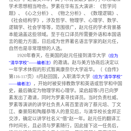
学术思想相当吻合。罗素在华有五大演讲：《哲学问
题》、《心之分析》、《物之分析》、《数理逻辑》、
《社会结构学》，涉及哲学、物理学、心理学、数学、
逻辑学、社会学等等，范围很广，赵元任的学术背景基
本能涵盖这些领域。至于在口译员所需要外语和本国语
言的能力方面，日后成为世界著名语言学家的赵元任，
自然也是非常理想的人选。
1920
年春天，在美国的赵元任接到清华大学
（应为
的邀请。赵与美方协商后决定以
“清华学校”——编者注）
一年学术休假的形式暂离康奈尔大学返华。（《自传》
第
页）
月赵回国，入职清华大学
116-117
8
（应为“清华学校”
，开始时被安排教数学和英语或哲学和中国
——编者注）
史，最后确定为物理学和心理学。梁启超等
月已向罗
5
素发出了邀请，同时为罗素寻找译员。当时负责杜威、
罗素等演讲的讲学社负责人蒋百里咨询了蔡元培、丁文
江、秦景阳和陶履恭等人的意见后，与清华校长金邦正
交涉，确定以讲学社名义“借”赵一年。赵元任的翻译工
作时间长，且必须与罗素随行，因此接下这一任务后，