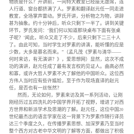
物质是什么？开讲前，一间特大教室已经座无虚席，连
人行道、窗台都挤满了人。罗素和翻译赵元任一同走进
教室，全场掌声雷动。罗氏开讲，分析物之为物，讲辞
甚为抽象。约十分钟后，听众只剩下一半了。讲到关键
环节，罗氏发问：‘我们何以知道那块桌布下面有张桌
子呢？’闻此，听众又走了不少，后来只剩下二三十人
了。由此可知，当时学生对罗素的讲演，能听懂的应是
少数，大多是慕名而来。”（孟凡茂《罗素与清华——
何时来访，有无演讲？》，爱思想网）显然，这次不成
功的演讲，赵元任成了最有发言权的见证人。曲高必然
和寡，或许大哲人罗素不大了解他的中国听众。这位西
方伟人当时应有些许尴尬，至于作为现场直译的赵元
任，是否也有一丝怅然？
然而，无论如何，罗素来访及其一系列活动，让刚
刚经历过五四洗礼的中国学界开拓了视野，增进了对西
方世界和新派学术及思潮的了解。赵元任，这位中国
20
世纪最杰出的语言学家在这一背景下为罗素作随行译员
达三个季度之久，在传播罗素思想、加深罗素乃至当时
整个西方对古老中华文明的了解等方面，都做出了积极