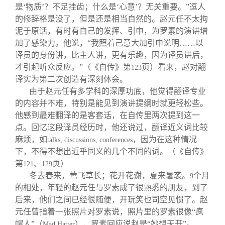
是‘物质’？不足挂齿；什么是‘心意’？无关重要。”逗人
的修辞格是没了，但是还是相当自然的。赵元任不太拘
泥于原话，有时有自己的发挥、引申，为罗素的演讲增
加了感染力。他说，“我照着己意大加引申说明……以
译员的身份讲，比主人讲，更有乐趣，因为译员讲后，
才引起听众反应。”（《自传》第
页）看来，赵对翻
123
译实为第二次创造有深刻体会。
由于赵元任有多学科的深厚功底，他觉得翻译专业
的内容并不难，特别是能见到演讲提纲时就更轻松些。
他感到最难翻译的是客套话，在自传里两次提到这一
点。回忆这段译员经历时，他还说过，翻译近义词比较
麻烦，如
，因为在这种情况
talks, discussions,
conferences
下，不得不想出近乎同义的几个不同的词。（《自传》
第
、
页）
121
129
冬去春来，莺飞草长；花开花谢，夏来暑袭。
个月
9
的相处，年轻的赵元任与罗素成了很熟悉的朋友，到了
后来，他们之间已经很随便，开玩笑也司空见惯了。赵
元任曾指着一张照片对罗素说，照片里的罗素很像“疯
帽人”（
），罗素回应说赵是“妙想天开”。
Mad Hatter