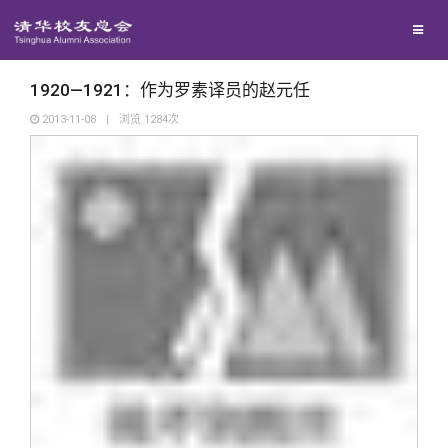
兴趣群体
捐赠方法
我要订阅
清华故事
西南联大校友会
义工计划
新媒体平台
青春风采
1920—1921：作为罗素译员的赵元任
2013-11-08
|
浏览
1284
次
校友文苑
校友讲坛
校友视界
校友服务
校友总会
终身学习