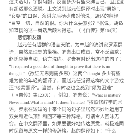
遣词造句，字斟句酌，反而多少有些束缚自己，因此没
有胡适那么洒脱。上文说到赵元任翻译时出现“男嫁”、
“女娶”的口误，演讲完后杨步伟对他说，胡适的翻译
“目空一切，自然的很。你为什么要紧张？”据说，胡适
知道杨的这一番话后颇为得意。（《自传》第
页）
164
感悟和友谊
赵元任有超群的语言天赋，为卓越的演讲家罗素翻
译，自然是理想的搭档。罗素出口成章，常不乏幽默；
赵氏应接自如，语言洗练。罗素有时说出这样的句子：
“
It required a good deal of thought to prove that there is no
”（欲证无思则需多思）这两个
多少有些
thought.
thought
难为他的年轻的翻译了，而赵元任觉得这样的文字游戏
还“较易翻译”。当然，有时赵也会感到“颇为困难”
（《自传》第
页），例如，罗素说：“
123
What is matter?
’
”按照修辞学的术
Never mind.What is mind? It doesn
t matter!
语，罗素在短短的十来个词的句子里居然巧妙地运用了
双关和近似顶针和回环等三种辞格，可谓令人回味无
穷。在中文翻译里，如果要很好地传达原意，就极难同
时保留与原文一样的修辞格。赵的翻译如下：“什么