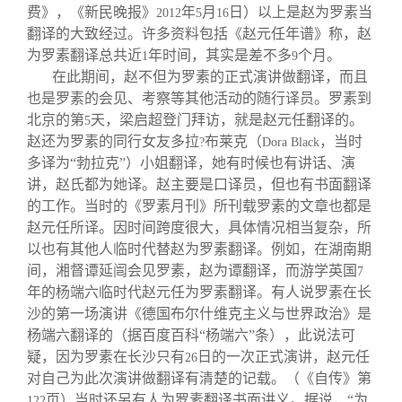
费》，《新民晚报》
年
月
日）以上是赵为罗素当
2012
5
16
翻译的大致经过。许多资料包括《赵元任年谱》称，赵
为罗素翻译总共近
年时间，其实是差不多
个月。
1
9
在此期间，赵不但为罗素的正式演讲做翻译，而且
也是罗素的会见、考察等其他活动的随行译员。罗素到
北京的第
天，梁启超登门拜访，就是赵元任翻译的。
5
赵还为罗素的同行女友多拉
布莱克（
，当时
?
Dora Black
多译为“勃拉克”）小姐翻译，她有时候也有讲话、演
讲，赵氏都为她译。赵主要是口译员，但也有书面翻译
的工作。当时的《罗素月刊》所刊载罗素的文章也都是
赵元任所译。因时间跨度很大，具体情况相当复杂，所
以也有其他人临时代替赵为罗素翻译。例如，在湖南期
间，湘督谭延闿会见罗素，赵为谭翻译，而游学英国
7
年的杨端六临时代赵元任为罗素翻译。有人说罗素在长
沙的第一场演讲《德国布尔什维克主义与世界政治》是
杨端六翻译的（据百度百科“杨端六”条），此说法可
疑，因为罗素在长沙只有
日的一次正式演讲，赵元任
26
对自己为此次演讲做翻译有清楚的记载。（《自传》第
页）当时还另有人为罗素翻译书面讲义。据说，“为
122