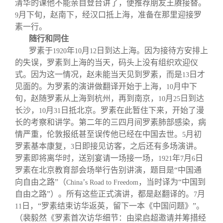
清华的课他不能亲自登台讲了，便推荐朋友王赓接替。
月下旬，赵南下，经汉口抵上海，准备在那里迎接罗
9
素一行。
随行和同住
罗素于
年
月
日到达上海。因为接待方安排上
1920
10
12
的失误，罗素到上海的当天，码头上没有组织欢迎仪
式。因为这一情况，赵未能当天见到罗素，而是
日才
13
见面的。为罗素的演讲做翻译开始于上海，
月中下
10
旬，赵随罗素从上海到杭州，再到南京，
月
日到达
10
25
长沙，
月
日抵北京。罗素在此暂住下来，开始了漫
10
31
长的考察和讲学。第二年的三四月间罗素肺部感染，病
情严重，伦敦报纸甚至误传他已经在中国去世。
月初
5
罗素基本康复，
日即接见访客，之后还有多场演讲。
3
罗素即将离华时，送别宴请一场接一场，
年
月
日
1921
7
6
罗素在北京教育部会场举行告别讲演，题目是“中国通
向自由之路”（
’
，当时译为“中国到
China
s Road to Freedom
自由之路”）。所有这些正式演讲，都是赵翻译的。
月
7
日，“罗素结束访华返英，留下一本《中国问题》”。
11
（裴毅然《罗素首次访华细节：由梁启超邀请并筹措经