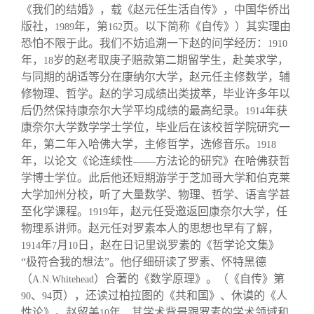
《我们的结婚》，载《赵元任生活自传》，中国华侨出
版社，
年，第
页。以下简称《自传》）其实理由
1989
162
恐怕不限于此。我们不妨追溯一下赵的问学经历：
1910
年，
岁的赵考取庚子赔款第二期留学生，赴美求学，
18
与同期的胡适等分在康纳尔大学，赵元任主修数学，辅
修物理、哲学。赵的学习成绩出类拔萃，毕业许多年以
后仍然保持康奈尔大学平均成绩的最高纪录。
年获
1914
康奈尔大学数学学士学位，毕业后在该校哲学院研究一
年，第二年入哈佛大学，主修哲学，选修音乐。
1918
年，以论文《论连续性——方法论的研究》在哈佛获哲
学博士学位。此后他还短期游学于芝加哥大学和伯克莱
大学加州分校，听了大量数学、物理、哲学、语言学甚
至化学课程。
年，赵元任受邀返回康奈尔大学，任
1919
物理系讲师。赵元任对罗素本人的思想也早有了解，
年
月
日，赵在日记里说罗素的《哲学论文集》
1914
7
10
“极符合我的想法”。他仔细研读了罗素、怀特黑德
（
）合著的《数学原理》。（《自传》第
A.N.Whitehead
、
页），还读过柏拉图的《共和国》、休谟的《人
90
94
性论》。赵留美
年，其学术背景跟罗素的学术领域和
10