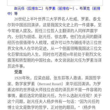
关闭
信息化服务
总会简介
赵元任（后排左二）与罗素（前排右一）、布莱克（前排
中）等
三创大赛
会长致辞
20
世纪上半叶世界三大学界名人杜威、罗素、泰戈
尔到中国巡回演讲，这是我国文化史上的一件盛事，至
今常被人提及。担任三位哲人主翻译的人同样声震宇
实用信息
总会章程
内，分别为胡适、赵元任、徐志摩。他们在此间的翻译
经历也很值得今人梳理，或许可以作为辅线寻访三位世
理事会名单
界文化伟人在华的足迹，从一个侧面领略我国这三位文
化巨擘炫灿的人生，同时也可透视
年前处于剧烈文化
90
震荡和转型期的中国社会。本文说说赵元任为罗素当译
制度法规
员这件事。
受邀
联系我们
1920
年秋，应梁启超、张东荪等人邀请，英国哲学
家、数学家罗素（
）来华巡回演讲。为罗
Bertrand Russell
素这样的世界级大师找位合适的译员并不是一件容易的
事情，最后选定的是赵元任。为什么选赵元任呢？关于
这个问题，赵元任夫人杨步伟有一句话：“因为元任的
博士论文是数学的哲学，正对他的题目。”（杨步伟