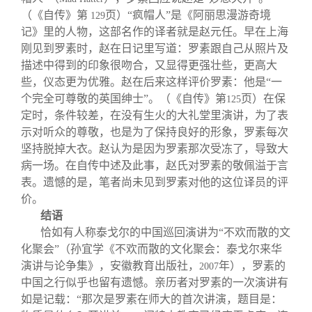
（《自传》第
页）“疯帽人”是《阿丽思漫游奇境
129
记》里的人物，这部名作的译者就是赵元任。早在上海
刚见到罗素时，赵在日记里写道：罗素跟自己从照片及
描述中得到的印象很吻合，又显得更强壮些，更高大
些，仪态更为优雅。赵在后来这样评价罗素：他是“一
个完全可尊敬的英国绅士”。（《自传》第
页）在保
125
定时，条件较差，在没有生火的大礼堂里演讲，为了表
示对听众的尊敬，也是为了保持良好的形象，罗素每次
坚持脱掉大衣。赵认为是因为罗素那次受冻了，导致大
病一场。在自传中述及此事，赵氏对罗素的敬佩溢于言
表。遗憾的是，笔者尚未见到罗素对他的这位译员的评
价。
结语
恰如有人称泰戈尔的中国巡回演讲为“不欢而散的文
化聚会”（孙宜学《不欢而散的文化聚会：泰戈尔来华
演讲与论争集》，安徽教育出版社，
年），罗素的
2007
中国之行似乎也留有遗憾。亲历者对罗素的一次演讲有
如是记载：“那次是罗素在师大的首次讲演，题目是：