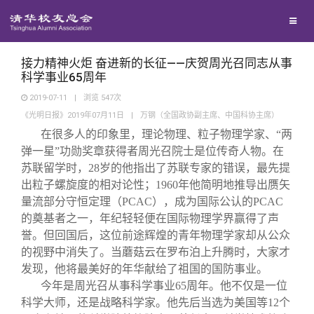
兴趣群体
捐赠方法
我要订阅
清华故事
西南联大校友会
义工计划
新媒体平台
青春风采
接力精神火炬 奋进新的长征——庆贺周光召同志从事
科学事业65周年
2019-07-11
|
浏览
547
次
校友文苑
《光明日报》2019年07月11日
|
万钢（全国政协副主席、中国科协主席）
在很多人的印象里，理论物理、粒子物理学家、“两
校友讲坛
弹一星”功勋奖章获得者周光召院士是位传奇人物。在
苏联留学时，28岁的他指出了苏联专家的错误，最先提
出粒子螺旋度的相对论性；1960年他简明地推导出赝矢
校友视界
量流部分守恒定理（PCAC），成为国际公认的PCAC
的奠基者之一，年纪轻轻便在国际物理学界赢得了声
校友服务
誉。但回国后，这位前途辉煌的青年物理学家却从公众
的视野中消失了。当蘑菇云在罗布泊上升腾时，大家才
发现，他将最美好的年华献给了祖国的国防事业。
校友总会
终身学习
今年是周光召从事科学事业65周年。他不仅是一位
科学大师，还是战略科学家。他先后当选为美国等12个