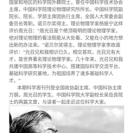
关闭
信息化服务
总会简介
国家和地区的科学院外籍院士，曾任中国科学技术协会
主席，中国科学院理论物理研究所所长、中国科学院副
院长、院长、学部主席团执行主席，全国人大常委会副
三创大赛
会长致辞
委员长等职。诺贝尔奖得主、理论物理学家杨振宁这样
评价周光召：“周光召是个绝顶聪明的理论物理学家，
他对理论物理的看法既能从大处看、又能在小的地方想
实用信息
总会章程
出新的办法来。”诺贝尔奖得主、理论物理学家李政道
评价：“光召兄和我相识已久，相交甚欢，光召兄有大
理事会名单
才，是世界著名理论物理学家。几十年来，光召兄和我
共建中国高等科学技术中心、搭建国际科学交流平台、
基础科学研究基地，为祖国培养了诸多基础科学人
制度法规
才。”
本期科学周刊刊登全国政协副主席、中国科协主席
联系我们
万钢，周光召的学生、中国科学院大学副校长吴岳良院
士的两篇文章，与读者一起走近这位科学大家。