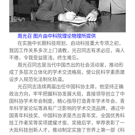
周光召 图片由中科院理论物理所提供
在实施中长期科技规划、启动科技重大专项之初，
我因工作关系多次上门请教，光召同志有求必应，诲人
不倦，令我受益匪浅，终生难忘。
周光召同志是当代中国杰出的社会活动家，推动形
成了多层次立体化的学术交流格局，使公民科学素质建
设步入规范化法制化轨道。
光召同志连续两届出任中国科协主席，他坚持正确
政治方向，牢牢把握科协发展大局，直接领导创立了中
国科协学术年会制度，精心指导打造青年学术年会、青
年科学家论坛等具有广泛影响的学术交流品牌，通过中
国青年科技奖、中国科协求是杰出青年奖、全国优秀科
技工作者奖等奖项拔擢才俊、奖掖后学，举荐表彰了一
大批科技创新人才，推动制定实施了世界上第一部《科