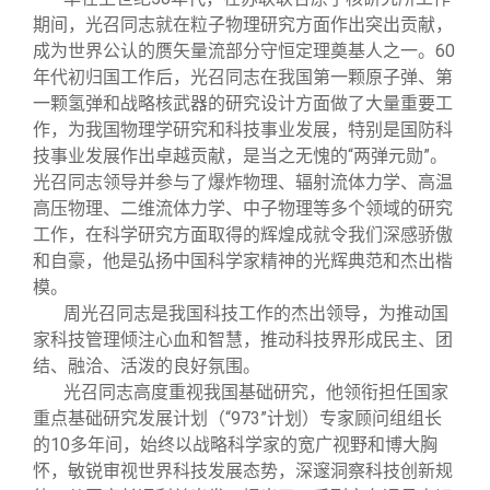
期间，光召同志就在粒子物理研究方面作出突出贡献，
成为世界公认的赝矢量流部分守恒定理奠基人之一。60
年代初归国工作后，光召同志在我国第一颗原子弹、第
一颗氢弹和战略核武器的研究设计方面做了大量重要工
作，为我国物理学研究和科技事业发展，特别是国防科
技事业发展作出卓越贡献，是当之无愧的“两弹元勋”。
光召同志领导并参与了爆炸物理、辐射流体力学、高温
高压物理、二维流体力学、中子物理等多个领域的研究
工作，在科学研究方面取得的辉煌成就令我们深感骄傲
和自豪，他是弘扬中国科学家精神的光辉典范和杰出楷
模。
周光召同志是我国科技工作的杰出领导，为推动国
家科技管理倾注心血和智慧，推动科技界形成民主、团
结、融洽、活泼的良好氛围。
光召同志高度重视我国基础研究，他领衔担任国家
重点基础研究发展计划（“973”计划）专家顾问组组长
的10多年间，始终以战略科学家的宽广视野和博大胸
怀，敏锐审视世界科技发展态势，深邃洞察科技创新规