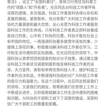
普法》，设立了“全国科普日”，身体力行地甘当科普工
作的“领路人”和“开拓者”。光召同志对科技工作者怀有
深厚的感情，多次强调，科技工作者是科协得以存在和
发展的基础，紧密联系、充分依靠广大科技工作者是科
协的力量源泉和最大优势，全心全意为科技工作者服务
是科协工作的生命线。只有科技工作者真正把科协看成
是自己的家，心中有了科协的位置，科协才能在社会上
有牢固的地位。一再强调科协要多做雪中送炭的事，少
做锦上添花的事，积极推动解决科技工作者在学习、工
作和生活中遇到的实际困难。在光召同志的领导下，中
国科协认真贯彻党和国家的知识分子政策，通过建立健
全科技工作者状况调查制度积极反映科技工作者的诉
求，大力宣传、表彰和举荐优秀科技人才，维护科技工
作者的合法权益，不断增强科协组织对广大科技工作者
的吸引力和凝聚力。在这个过程中，光召同志既是我们
的领导，又是我们的朋友，既帮助我们在思想上工作上
不断成长进步，又积极帮助解决工作生活中遇到的困难
和问题，与科协的干部职工结下了深厚的情谊，深受科
协广大干部职工的敬重和爱戴。