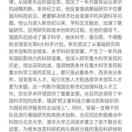
律，从国家长远利益出发，提出了一系列富有远见卓识
的战略判断。本世纪之初，他反复强调基础研究不仅要
面向科技前沿，更要解决经济社会发展中的关键科学问
题。他认为进入新世纪以来，学科交叉融合，加速了基
础研究、应用研究和技术创新的过程。在他的倡导下，
我国先后启动了量子科学、纳米科学、蛋白质、干细胞
和全球变化等6大科学计划，率先尝试了从基础研究到
技术创新的全链条、多学科研发部署，产生了一系列具
有国际影响力的科研成果。他深入研究重大科学发现的
历史，得出深刻启迪，强调物质条件在重大科学发现和
重大科学工程的实现上，都只是必要条件，而非充分条
件，培育青年人才、吸引优秀人才和选择学术领军人才
更为关键。这一判断为我国在新世纪加强科技人才工
作、优化学术环境提供了重要支撑。光召同志领导了中
国科学院的改革，强调“把主要科技力量动员和组织到
为国民经济服务的主战场上”，同时，保留一支精干的
队伍进行基础研究和高技术创新。光召同志积极推动中
科院与北京大学、清华大学之间逐步建立了若干联合实
验室，为根本改变科研机构与高校分离的落后科研体制