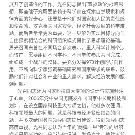
展开了创造性的工作。光召同志提出“双驱动”的战略思
想，即基础研究既要依赖于科学家在探索自然现象和规
律方面的好奇心，还要基于他们对国家和人民的责任感
和使命感，攻克事关国家安全、经济社会发展的科学难
题，而后者常常更为重要，这一见解为实现目标导向与
自由探索相结合的科研组织模式提供了思想理论基础。
周光召同志曾在不同场合多次表示，重大科学计划牵涉
面较广，需要组织不同学科、不同单位参加共同完成，
组织成一个战斗的整体。要充分发挥973计划的导向作
用，不断向科学家强调基础研究和国家需求的联系，鼓
励他们针对社会和产业的重大需求，解决经济发展的瓶
颈问题。
光召同志还为国家科技重大专项的设计与实施倾注
了心血。2006年党中央国务院发布《国家中长期科技规
划》，在设立国家科技重大专项之初，他就多次强调，
科技领域最大的问题，就是科技与经济紧密结合的问
题，并多次给国务院领导同志提出建议，得到领导同志
高度重视。光召同志认为当年的“两弹一星”专项的组织
模式是最成功的，应当与时俱进，发扬光大。他建议新