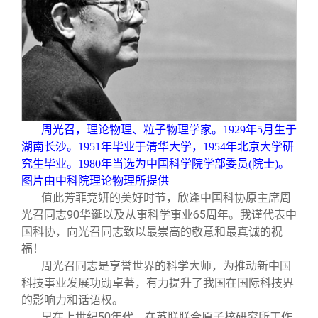
周光召，理论物理、粒子物理学家。1929年5月生于
湖南长沙。1951年毕业于清华大学，1954年北京大学研
究生毕业。1980年当选为中国科学院学部委员(院士)。
图片由中科院理论物理所提供
值此芳菲竞妍的美好时节，欣逢中国科协原主席周
光召同志90华诞以及从事科学事业65周年。我谨代表中
国科协，向光召同志致以最崇高的敬意和最真诚的祝
福！
周光召同志是享誉世界的科学大师，为推动新中国
科技事业发展功勋卓著，有力提升了我国在国际科技界
的影响力和话语权。
早在上世纪50年代，在苏联联合原子核研究所工作