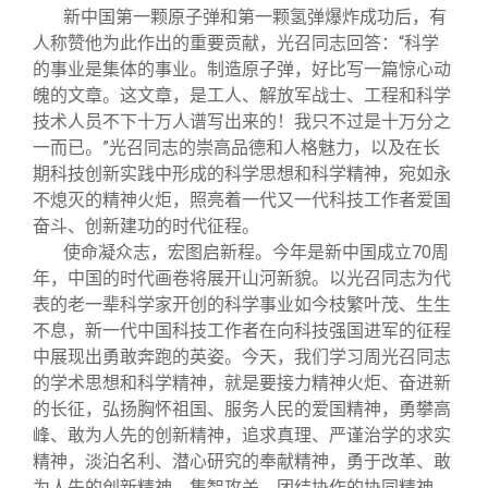
新中国第一颗原子弹和第一颗氢弹爆炸成功后，有
人称赞他为此作出的重要贡献，光召同志回答：“科学
的事业是集体的事业。制造原子弹，好比写一篇惊心动
魄的文章。这文章，是工人、解放军战士、工程和科学
技术人员不下十万人谱写出来的！我只不过是十万分之
一而已。”光召同志的崇高品德和人格魅力，以及在长
期科技创新实践中形成的科学思想和科学精神，宛如永
不熄灭的精神火炬，照亮着一代又一代科技工作者爱国
奋斗、创新建功的时代征程。
使命凝众志，宏图启新程。今年是新中国成立70周
年，中国的时代画卷将展开山河新貌。以光召同志为代
表的老一辈科学家开创的科学事业如今枝繁叶茂、生生
不息，新一代中国科技工作者在向科技强国进军的征程
中展现出勇敢奔跑的英姿。今天，我们学习周光召同志
的学术思想和科学精神，就是要接力精神火炬、奋进新
的长征，弘扬胸怀祖国、服务人民的爱国精神，勇攀高
峰、敢为人先的创新精神，追求真理、严谨治学的求实
精神，淡泊名利、潜心研究的奉献精神，勇于改革、敢
为人先的创新精神，集智攻关、团结协作的协同精神，