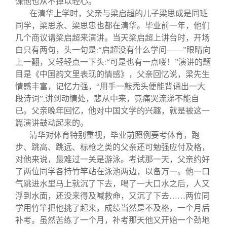
课他也从不掉以轻心。
在清华上学时，父亲与梁启超的儿子梁思成是同班
同学，梁思永、梁思忠也都在清华。毕业前一年，他们
几个商议请梁启超来演讲。当天梁启超上讲台时，开场
白只有两句，头一句是
“启超没有什么学问——”眼睛向
:
上一翻，又轻轻点一下头
“可是也有一点喽！”演讲的题
:
目是《中国韵文里表现的情感》，父亲回忆说，梁先生
情感丰富，记忆力强，“用手一敲秃头便能背诵出一大
段诗词”
讲到动情处，悲从中来，竟痛哭流涕不能自
;
已。父亲晚年回忆，他对中国文学的兴趣，就是被这一
篇演讲鼓动起来的。
清华对体育特别重视，毕业前照例要考体育，跑
步、跳高、跳远、标枪之类的父亲还可勉强应付及格，
对他来说，最难过一关是游泳。考试那一天，父亲约好
了两位同学各持竹竿站在泳池两边，以备万一。他一口
气跳进水里马上就沉了下去，喝了一大口水之后，人又
浮到水面，还没来得及喊救命，又沉了下去……两位同
学用竹竿把他挑了起来，成绩当然是不及格，一个月后
补考。虽然苦练了一个月，补考那天他又开始一个劲地