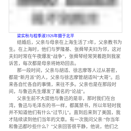
梁实秋与程季淑
1926
年摄于北平
结婚后，父亲与母亲在上海生活了
年，父亲教书为
3
生。在上海时，他们与罗隆基、张舜琴夫妇为邻，这对
夫妇时常在午夜爆发“战争”，张舜琴经常哭着跑到我家
诉苦，每次都是母亲将她劝回去。
那一段时间，父亲与胡适、徐志摩等人过从甚密，
都是“新月派”的人，父亲与徐志摩管胡适叫“大哥”。后
来各自忙各自的事情，来往不多。父亲也是在那段时
间，与鲁迅先生爆发了著名的“论战”。
父亲生前不大提他与鲁迅的是非，那时我们在台
湾，鲁迅与毛泽东的书一样，都属禁书，所以年轻时我
并不知道他们有什么“过节儿”。直到后来到了美国，我
才陆续读到他们当年的文章。有一次我问父亲
“你当年
:
和鲁迅都吵些什么？”父亲回答很平静，他说，他们之