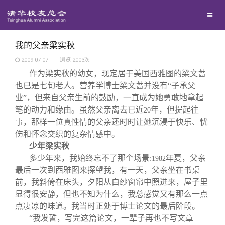
兴趣群体
捐赠方法
我要订阅
清华故事
西南联大校友会
义工计划
新媒体平台
青春风采
我的父亲梁实秋
2009-07-07
|
浏览
2003
次
作为梁实秋的幼女，现定居于美国西雅图的梁文蔷
校友文苑
也已是七旬老人。营养学博士梁文蔷并没有“子承父
业”，但来自父亲生前的鼓励，一直成为她勇敢地拿起
校友讲坛
笔的动力和缘由。虽然父亲离去已近
年，但提起往
20
事，那样一位真性情的父亲还时时让她沉浸于快乐、忧
伤和怀念交织的复杂情感中。
校友视界
少年梁实秋
多少年来，我始终忘不了那个场景
年夏，父亲
:1982
校友服务
最后一次到西雅图来探望我，有一天，父亲坐在书桌
前，我斜倚在床头，夕阳从白纱窗帘中照进来，屋子里
显得很安静，但也不知为什么，我总感觉又有那么一点
校友总会
终身学习
点凄凉的味道。我当时正处于博士论文的最后阶段。
“我发誓，写完这篇论文，一辈子再也不写文章