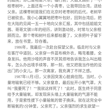
的庭院，却已是物是人非。临行前，大姐文茜折了一小
枝枣树叶，上面还有一个小青枣，让我带回台湾，送给
父亲。这棵枣树是我们在北京时老枣树的后代，老树早
已被砍去。我小心翼翼地把枣叶包好，回到台湾后，把
在大陆的见闻一五一十地向父亲汇报，其中包括姐姐文
茜、哥哥文骐
年的经历，讲到激动处，时常与父亲相
33
顾而泣。那个枣和树叶后来都枯萎了，父亲把叶子留下
来，放在书里，珍存着。
1986
年，我最后一次赴台探望父亲。临走时与父亲
在客厅中道别，父亲穿一件蓝布棉外衣，略弯着腰，全
身发抖。他用沙哑的声音不厌其烦地告诉我怎么叫出租
车，怎么办出境手续等，那一刻，他又把我当作他的没
出门的小女儿。那一次离家，我充满了不祥之感。
1987
年
月
日
，父亲因突发心脏病住院。当时，小
11
3
量地输氧已经不够。父亲窒息，最后扯开小氧气罩，大
叫
“我要死了！”“我就这样死了！”此时，医生终于同意
:
给予大量输氧，却发现床头墙上大量输氧的气源不能
用，于是索性拔下小量输氧的管子换床。就在这完全中
断输氧的
分钟里，父亲死了。父亲强烈的求生欲望一
5