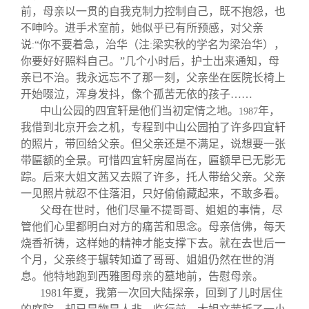
前，母亲以一贯的自我克制力控制自己，既不抱怨，也
不呻吟。进手术室前，她似乎已有所预感，对父亲
说
“你不要着急，治华（注
梁实秋的学名为梁治华），
:
:
你要好好照料自己。”几个小时后，护士出来通知，母
亲已不治。我永远忘不了那一刻，父亲坐在医院长椅上
开始啜泣，浑身发抖，像个孤苦无依的孩子……
中山公园的四宜轩是他们当初定情之地。
年，
1987
我借到北京开会之机，专程到中山公园拍了许多四宜轩
的照片，带回给父亲。但父亲还是不满足，说想要一张
带匾额的全景。可惜四宜轩房屋尚在，匾额早已无影无
踪。后来大姐文茜又去照了许多，托人带给父亲。父亲
一见照片就忍不住落泪，只好偷偷藏起来，不敢多看。
父母在世时，他们尽量不提哥哥、姐姐的事情，尽
管他们心里都明白对方的痛苦和思念。母亲信佛，每天
烧香祈祷，这样她的精神才能支撑下去。就在去世后一
个月，父亲终于辗转知道了哥哥、姐姐仍然在世的消
息。他特地跑到西雅图母亲的墓地前，告慰母亲。
1981
年夏，我第一次回大陆探亲，回到了儿时居住