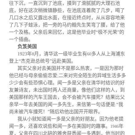
往下沉，一直沉到了池底，摸到了滑腻腻的大理石池
底，好在这次稍微镇静些，在池底连着爬了几步，喝了
几口水之后又露出水面，在接近终点时，从从容容地来
了几下子蛙泳，把一旁的马约翰先生笑弯了腰，给了他
一个及格。父亲后来回忆，这是他毕业时“极不光荣”的
一个插曲。
负笈美国
1923
年
月，清华这一级毕业生有
多人从上海浦东
8
60
登上“杰克逊总统号”远赴美国。
其实父亲对去美国并不是那么热衷，一是因为那时
他已经与母亲偷偷恋爱
二来对完全陌生的异域生活多多
;
少少会有些恐惧心理。闻一多是父亲在清华时结识的好
友兼诗友，未出国时两人还商量，像他们这样的人，到
美国那样的汽车王国去，会不会被汽车撞死？结果比父
亲早一年去美国的闻一多先生，来信第一句话便是
“我
:
尚未被汽车撞死！”随后劝他出国开开眼界。
我从小就知道闻一多是父亲的好朋友。因为他老提
闻一多，还喜欢说些和闻一多在美国时的趣事。
年
1946
夏，父亲在四川北碚的雅舍获悉闻一多遇刺，他当时的