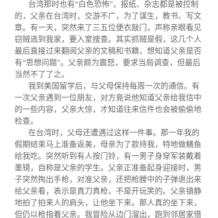
台湾那时也有“白色恐怖”，报纸、杂志都是被控制
的，父亲在台湾时，交游不广，为了谋生，教书、写文
章。有一天，突然来了三五位便衣敲门，声称亲眼看见
窃贼逃到我家，要入室搜查。其实抓贼是假，这几个人
最后直接过来翻阅父亲的文稿和书籍，想知道父亲是否
有“思想问题”。父亲颇为震怒，要求当局调查，但最后
当然不了了之。
我到美国留学后，与父母保持每周一次的通信。有
一次父亲遇到一位朋友，对方竟说他知道父亲给我信中
的一些内容，父亲大惊，才知道往来信件也会被偷偷地
检查。
在台湾时，父母还遭遇过这样一件事。那一年我的
假期结束马上准备返美，母亲为了款待我，特地做鳝鱼
给我吃。突然听到有人按门铃，有一男子身穿军装戴着
墨镜，自称是父亲的学生。父亲正准备起身迎接时，男
子突然掏出手枪，对准父亲，还把枪膛中的子弹退出来
给父亲看，表示是真刀真枪，不是开玩笑的。父亲镇静
地拍了拍来人的肩头，让他坐下来。那人真的坐下来，
但仍以枪指着父亲。我冒险从边门溜出，跑到邻居家借