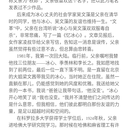
称父亲为“秋郎”，父亲很喜欢这个名字，还以此为笔名
发表过不少作品。
后来成为冰心丈夫的社会学家吴文藻是父亲在清华
时的同学，他与冰心、吴文藻的友谊也维持一生。“文
革”中，父亲在台湾听说“冰心与吴文藻双双服毒自
杀”，非常悲痛，写了一篇《忆冰心》。文章见报后，
女作家凌叔华给父亲写信，告知这一消息是误传，父亲
虽然觉得有些过意不去，但总算由悲转喜。
1981
年，我第一次回大陆。临行前，父亲嘱咐我替
他找三位朋友——冰心、季羡林和李长之。我如愿地找
到了前两位，最后一位一直下落不明。是一直留在北京
的大姐梁文茜带我见的冰心，当时她正在住院，虽然一
直躺在那儿，仍能感觉到她的风度和优雅。我送给她父
亲的一本书，我说
“爸爸让我带句话，‘他没变’。”冰心
:
开心地笑了说
“我也没变。”我并不清楚他们之间传达的
:
是什么意思，但我相信，他们彼此都明白那份友谊的力
量，是足以超越时间和空间的。
在科罗拉多大学获得学士学位后，
年秋，父亲
1924
进哈佛大学研究院学习。那时候在哈佛和麻省理工有许