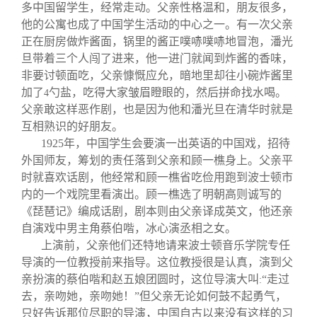
多中国留学生，经常走动。父亲性格温和，朋友很多，
他的公寓也成了中国学生活动的中心之一。有一次父亲
正在厨房做炸酱面，锅里的酱正噗哧噗哧地冒泡，潘光
旦带着三个人闯了进来，他一进门就闻到炸酱的香味，
非要讨顿面吃，父亲慷慨应允，暗地里却往小碗炸酱里
加了
勺盐，吃得大家皱眉瞪眼的，然后拼命找水喝。
4
父亲敢这样恶作剧，也是因为他和潘光旦在清华时就是
互相熟识的好朋友。
1925
年，中国学生会要演一出英语的中国戏，招待
外国师友，筹划的责任落到父亲和顾一樵身上。父亲平
时就喜欢话剧，他经常和顾一樵省吃俭用跑到波士顿市
内的一个戏院里看演出。顾一樵选了明朝高则诚写的
《琵琶记》编成话剧，剧本则由父亲译成英文，他还亲
自演戏中男主角蔡伯喈，冰心演丞相之女。
上演前，父亲他们还特地请来波士顿音乐学院专任
导演的一位教授前来指导。这位教授很是认真，演到父
亲扮演的蔡伯喈和赵五娘团圆时，这位导演大叫
“走过
:
去，亲吻她，亲吻她！”但父亲无论如何鼓不起勇气，
只好告诉那位尽职的导演，中国自古以来没有这样的习