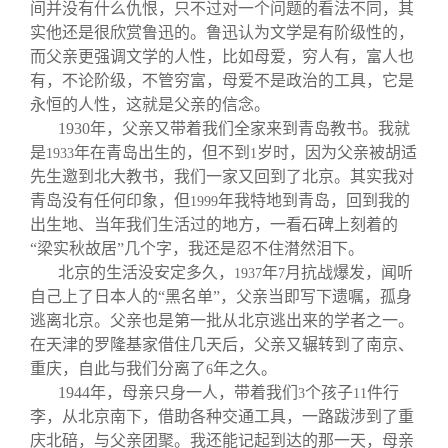
间并没有什么仇恨，只不过对一个问题的看法不同，其
实他还是很欣赏鲁迅的。鲁迅认为文学是有阶级性的，
而父亲更强调文学的人性，比如母爱，穷人有，富人也
有，不论阶级，不管穷富，母爱不是政治的工具，它是
永恒的人性，这就是父亲的信念。
1930
年，父亲又带着我们全家来到青岛教书。我就
是
年在青岛出生的，但不到
岁时，因为父亲被胡适
1933
1
先生邀到北大教书，我们一家又回到了北京。其实我对
青岛没有任何印象，但
年我特地到青岛，回到我的
1999
出生地、当年我们生活过的地方，一看石碑上刻着的
“梁实秋故居”几个字，我还是忍不住潸然泪下。
北京的生活没安定多久，
年
月抗战爆发，闻听
1937
7
自己上了日本人的“黑名单”，父亲当即写下遗嘱，孤身
逃离北京。父亲也是第一批从北京逃出来的学者之一。
在天津的罗隆基家借住几天后，父亲又辗转到了南京、
重庆，自此与我们分离了
年之久。
6
1944
年，母亲只身一人，带着我们
个孩子
件行
3
11
李，从北京南下，借助各种交通工具，一路跋涉到了重
庆北碚，与父亲团聚。我还能记起到达的那一天，母亲