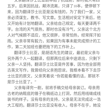
父亲翻译莎士比亚剧本始于抗战前，那时我只有四
五岁。后来因抗战，颠沛流离，只译了
本，便停顿下
10
来，因为翻译莎士比亚是没有钱的，为了我们一家，父
亲必须谋生，教书、写文章。生活相对安定下来后，他
又开始有计划地翻译。父亲给自己规定，每天要译两千
字。台湾的天气很热，那时也没有冷气，父亲这个北方
人对气候颇不适应，他又很胖，非常怕热，经常挥汗如
雨。父亲非常有毅力，如果因为有事未能完成预计的工
作，第二天加班也要把拖下的工作补上。
翻译莎士比亚，是胡适先生的建议，最初是父亲与
另外两个人一起翻译，但那两位后来中途退出，只剩下
父亲一人坚持。翻译莎士比亚是件苦事，因为他全部用
古英文写作，我曾经向父亲抱怨说，我根本看不下去莎
士比亚的原文，父亲笑着说
“你若能看懂的话，那就不
:
是莎士比亚了。”
父亲每译完一剧，就将手稿交给母亲装订。母亲用
古老的纳鞋底的锥子在稿纸边上打洞，然后用线缝成线
装书的样子。没有母亲的支持，父亲是无法完成这一浩
大工程的。翻译莎士比亚没有收入，母亲不在乎，她没