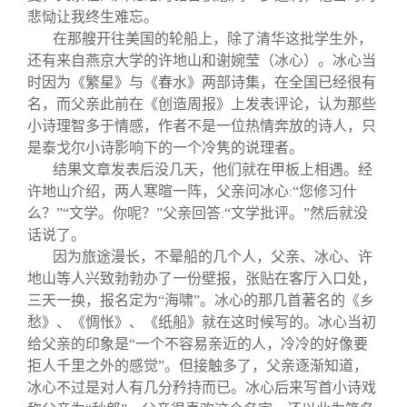
悲恸让我终生难忘。
在那艘开往美国的轮船上，除了清华这批学生外，
还有来自燕京大学的许地山和谢婉莹（冰心）。冰心当
时因为《繁星》与《春水》两部诗集，在全国已经很有
名，而父亲此前在《创造周报》上发表评论，认为那些
小诗理智多于情感，作者不是一位热情奔放的诗人，只
是泰戈尔小诗影响下的一个冷隽的说理者。
结果文章发表后没几天，他们就在甲板上相遇。经
许地山介绍，两人寒暄一阵，父亲问冰心
“您修习什
:
么？”“文学。你呢？”父亲回答
“文学批评。”然后就没
:
话说了。
因为旅途漫长，不晕船的几个人，父亲、冰心、许
地山等人兴致勃勃办了一份壁报，张贴在客厅入口处，
三天一换，报名定为“海啸”。冰心的那几首著名的《乡
愁》、《惆怅》、《纸船》就在这时候写的。冰心当初
给父亲的印象是“一个不容易亲近的人，冷冷的好像要
拒人千里之外的感觉”。但接触多了，父亲逐渐知道，
冰心不过是对人有几分矜持而已。冰心后来写首小诗戏