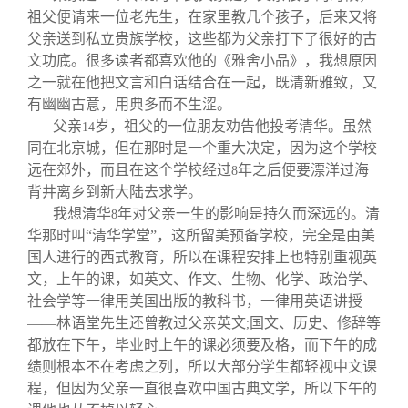
祖父便请来一位老先生，在家里教几个孩子，后来又将
父亲送到私立贵族学校，这些都为父亲打下了很好的古
文功底。很多读者都喜欢他的《雅舍小品》，我想原因
之一就在他把文言和白话结合在一起，既清新雅致，又
有幽幽古意，用典多而不生涩。
父亲
岁，祖父的一位朋友劝告他投考清华。虽然
14
同在北京城，但在那时是一个重大决定，因为这个学校
远在郊外，而且在这个学校经过
年之后便要漂洋过海
8
背井离乡到新大陆去求学。
我想清华
年对父亲一生的影响是持久而深远的。清
8
华那时叫“清华学堂”，这所留美预备学校，完全是由美
国人进行的西式教育，所以在课程安排上也特别重视英
文，上午的课，如英文、作文、生物、化学、政治学、
社会学等一律用美国出版的教科书，一律用英语讲授
——林语堂先生还曾教过父亲英文
国文、历史、修辞等
;
都放在下午，毕业时上午的课必须要及格，而下午的成
绩则根本不在考虑之列，所以大部分学生都轻视中文课
程，但因为父亲一直很喜欢中国古典文学，所以下午的