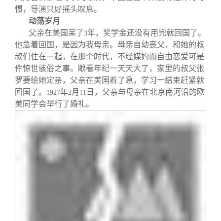
惯，导演只好摇头叹息。
动荡岁月
父亲在美国呆了
年，奖学金还没有用完就回国了。
3
他急着回国，是因为我母亲。母亲自幼丧父，和她的叔
叔们住在一起，在那个时代，不经媒妁而自由恋爱可是
件惊世骇俗之事。眼看年纪一天天大了，家里的叔父张
罗要给她定亲，父亲在美国着了急，学习一结束赶紧就
回国了。
年
月
日，父亲与母亲在北京南河沿的欧
1927
2
11
美同学会举行了婚礼。