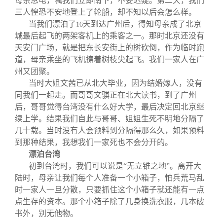
母亲急电，嘱我们立即南下，不要迟疑。第二天，我们
三人惶恐不安地登上了轮船，却不知以后会怎么样。
当我们漂泊了
天到达广州后，得知母亲成了北京
16
城最后起飞的两架客机上的乘客之一。那时北京还没有
天安门广场，就是把东长安街上的树砍倒，作为临时跑
道，母亲乘坐的飞机擦着树枝尖起飞。我们一家人在广
州又团聚。
当时大姐文茜已从北大毕业，因为结婚嫁人，没有
同我们一起走。而哥哥文骐正在北大读书，到了广州
后，哥哥觉得台湾没有什么好大学，最后决定回北京继
续上学。结果我们自此与哥哥、姐姐生死不明地分隔了
几十载。当时没有人会预料到分隔得那么久，如果预料
到那种结果，我想我们一家死也不会分开的。
漂泊台湾
初到台湾时，我们可以说是“无立锥之地”。离开大
陆时，母亲让我们每个人准备一个小箱子，怕兵荒马乱
时一家人一旦分散，只要抓住这个小箱子就还能有一点
点生存的资本。那个小箱子除了几身换洗衣服，几本破
书外，别无他物。