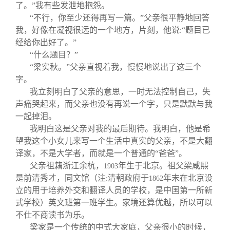
关闭
信息化服务
总会简介
了。”我有些发泄地抱怨。
“不行，你至少还得再写一篇。”父亲很平静地回答
我，好像在凝视很远的一个地方，片刻，他说
“题目已
:
三创大赛
会长致辞
经给你出好了。”
“什么题目？”
实用信息
总会章程
“梁实秋。”父亲直视着我，慢慢地说出了这三个
字。
我立刻明白了父亲的意思，一时无法控制自己，失
理事会名单
声痛哭起来，而父亲也没有再说一个字，只是默默与我
一起掉泪。
制度法规
我明白这是父亲对我的最后期待。我明白，他是希
望我这个小女儿来写一个生活中真实的父亲，不是大翻
译家，不是大学者，而就是一个普通的“爸爸”。
联系我们
父亲祖籍浙江余杭，
年生于北京。祖父梁咸熙
1903
是前清秀才，同文馆（注
清朝政府于
年末在北京设
:
1862
立的用于培养外交和翻译人员的学校，是中国第一所新
式学校）英文班第一班学生。家境还算优越，所以可以
不仕不商读书为乐。
梁家是一个传统的中式大家庭，父亲很小的时候，