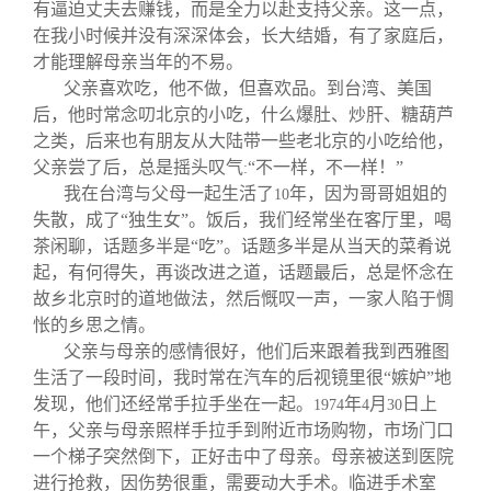
有逼迫丈夫去赚钱，而是全力以赴支持父亲。这一点，
在我小时候并没有深深体会，长大结婚，有了家庭后，
才能理解母亲当年的不易。
父亲喜欢吃，他不做，但喜欢品。到台湾、美国
后，他时常念叨北京的小吃，什么爆肚、炒肝、糖葫芦
之类，后来也有朋友从大陆带一些老北京的小吃给他，
父亲尝了后，总是摇头叹气
“不一样，不一样！”
:
我在台湾与父母一起生活了
年，因为哥哥姐姐的
10
失散，成了“独生女”。饭后，我们经常坐在客厅里，喝
茶闲聊，话题多半是“吃”。话题多半是从当天的菜肴说
起，有何得失，再谈改进之道，话题最后，总是怀念在
故乡北京时的道地做法，然后慨叹一声，一家人陷于惆
怅的乡思之情。
父亲与母亲的感情很好，他们后来跟着我到西雅图
生活了一段时间，我时常在汽车的后视镜里很“嫉妒”地
发现，他们还经常手拉手坐在一起。
年
月
日上
1974
4
30
午，父亲与母亲照样手拉手到附近市场购物，市场门口
一个梯子突然倒下，正好击中了母亲。母亲被送到医院
进行抢救，因伤势很重，需要动大手术。临进手术室