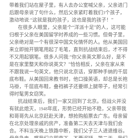
带着我们站在屋子里，有人去办公室喊父亲，父亲进门
后跟母亲说了句什么，然后父亲紧盯着我们
个孩子，
3
激动地说
“这就是我的孩子，这也是我的孩子！”
:
在很多人眼里，父亲是个“洋派十足”的人，这可能
归根于父亲在美国留学时养成的一些习惯。但骨子里，
父亲绝对是一个有很深中国文化情怀的人。他从美国回
来立即抛开钢笔用起了毛笔，直到抗战结束后，才不得
不又用起钢笔。很多人问我
“你父亲英文那么好，是不
:
是在家里整天和你说英文？”恰恰相反，父亲在家从来
不跟我说一句英文，他只说北京话，穿那种手纳的千层
底布鞋。从美国回来教书时，他口操英语，却总是长袍
马褂，千层底布鞋，叠裆裤子还要绑上腿带子，经常引
得时髦男女窃笑。
抗战结束后，我们一家又回到了北京。但战火并没
有就此熄灭，
年底，形势已经开始不稳，父亲带我
1948
和哥哥先从北京赶赴天津，想抢购船票去广东。母亲留
在北京处理亲戚的房产，准备第二天去天津与我们会
合。不料当天晚上铁路中断，我们父子三人进退维谷。