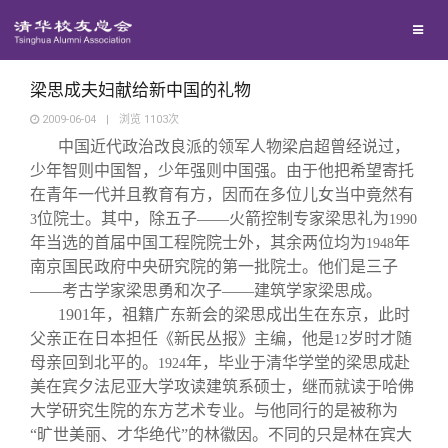
兴趣群体
捐赠方法
我要订阅
清华故事
西南联大校友会
义工计划
新媒体平台
青春风采
梁思成夫妇献给新中国的礼物
2009-06-04
|
浏览
1103
次
中国近代政治改良派的领军人物梁启超曾经说过，
校友文苑
少年智则中国智，少年强则中国强。由于他把希望寄托
在青年一代并且教育有方，因而在多位儿女当中竟然有
校友讲坛
位院士。其中，除五子——火箭控制专家梁思礼为
3
1990
年当选的首届中国工程院院士外，其余两位均为
年
1948
南京国民政府中央研究院的第一批院士。他们是三子
校友视界
——考古学家梁思勇和次子——建筑学家梁思成。
1901
年，祖籍广东新会的梁思成出生在东京，此时
校友服务
父亲正在日本担任《新民丛报》主编，他是
岁时才随
12
母亲回到北平的。
年，毕业于清华学堂的梁思成赴
1924
美在宾夕法尼亚大学攻读建筑系硕士，继而就读于哈佛
校友总会
终身学习
大学研究生院的东方艺术专业。与他同行的是被称为
“旷世美丽、才华绝代”的林徽因。不同的只是林在宾大