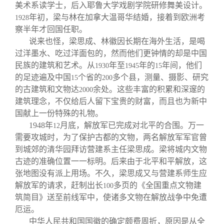
关闭
信息化服务
总会简介
美术系读学士，后入耶鲁大学戏剧学院研修舞美设计。
年初，梁与林在加拿大温哥华结婚，接着到欧洲考
1928
察半年才回国任职。
三创大赛
会长致辞
说来也怪，梁思成、林徽因长期在海外生活，是喝
过洋墨水、吃过洋面包的，然而他们更钟情的却是中国
实用信息
总会章程
民族的建筑和艺术。从
年至
年的
年间，他们
1930
1945
15
的足迹遍及中国
个省的
多个县，测量、摄影、研究
15
200
的古建筑和文物达
余处。这些丰富的积累和深邃的
2000
理事会名单
建筑理念，不仅给后人留下宝贵的财富，而且也为新中
国献上一份特殊的礼物。
制度法规
1948
年
月底，解放军已完成对北平的合围。万一
12
需要攻城时，为了保护古都的文物，两名解放军军官曾
到城郊的清华园拜访营建系主任梁思成。梁将城内文物
联系我们
古迹的准确位置一一标明。后来由于北平和平解放，这
张地图没有派上用场。不久，梁思成又与营建系师生应
解放军的请求，赶制出长
多页的《全国重点文物建
100
筑简目》送至前线军中，使诸多文物在解放战争中免遭
厄运。
中华人民共和国国徽的确定颇费周折，原因是从全