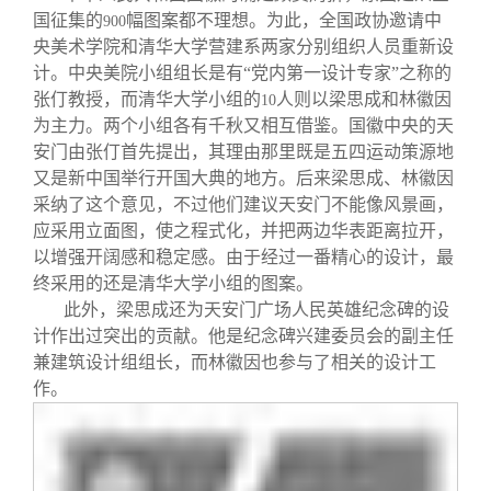
国征集的
幅图案都不理想。为此，全国政协邀请中
900
央美术学院和清华大学营建系两家分别组织人员重新设
计。中央美院小组组长是有“党内第一设计专家”之称的
张仃教授，而清华大学小组的
人则以梁思成和林徽因
10
为主力。两个小组各有千秋又相互借鉴。国徽中央的天
安门由张仃首先提出，其理由那里既是五四运动策源地
又是新中国举行开国大典的地方。后来梁思成、林徽因
采纳了这个意见，不过他们建议天安门不能像风景画，
应采用立面图，使之程式化，并把两边华表距离拉开，
以增强开阔感和稳定感。由于经过一番精心的设计，最
终采用的还是清华大学小组的图案。
此外，梁思成还为天安门广场人民英雄纪念碑的设
计作出过突出的贡献。他是纪念碑兴建委员会的副主任
兼建筑设计组组长，而林徽因也参与了相关的设计工
作。