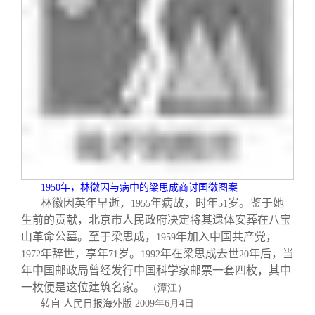
1950
年，林徽因与病中的梁思成商讨国徽图案
林徽因英年早逝，
年病故，时年
岁。鉴于她
1955
51
生前的贡献，北京市人民政府决定将其遗体安葬在八宝
山革命公墓。至于梁思成，
年加入中国共产党，
1959
年辞世，享年
岁。
年在梁思成去世
年后，当
1972
71
1992
20
年中国邮政局曾经发行中国科学家邮票一套四枚，其中
一枚便是这位建筑名家。
（潭江）
转自 人民日报海外版
2009
年6
月4
日