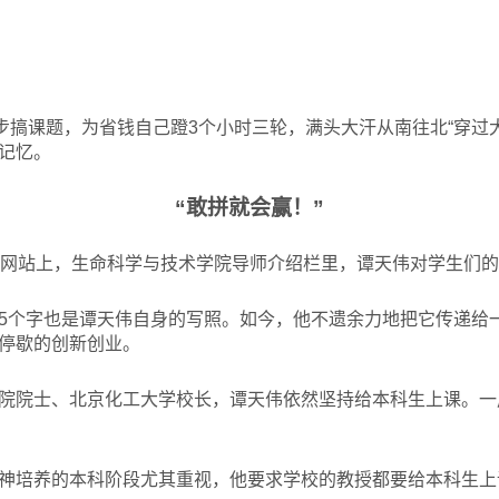
起步搞课题，为省钱自己蹬3个小时三轮，满头大汗从南往北“穿过
记忆。
“敢拼就会赢！”
网站上，生命科学与技术学院导师介绍栏里，谭天伟对学生们的寄
5个字也是谭天伟自身的写照。如今，他不遗余力地把它传递给
停歇的创新创业。
院院士、北京化工大学校长，谭天伟依然坚持给本科生上课。一
神培养的本科阶段尤其重视，他要求学校的教授都要给本科生上