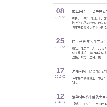
08
薛其坤院士：关于研究
2022.08
近日，中国科学院院士、南
路上的心得与经验。他鼓励
青年学者做分享以下为精选
25
院士戴浩的“人生三境”
2012.04
戴浩，江苏阜宁人，1945
络工程建设，曾获国家科技
登楼，欲穷千里目，更上一
17
朱邦芬院士忆黄昆：越
2019.07
今年是中科院院士、中国半导
科院....
12
清华材料系朱静院士当
2007.12
【新闻中心讯】11月13