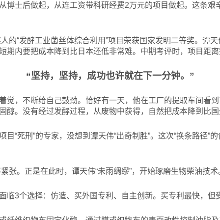
从博士后做起，从连工资带科研经费2万元的项目做起。这条艰
人的“发酵工业菌丝体综合利用”项目荣获国家发明二等奖。谭天伟
短期内要把成本降到比日本还低非常难。中期考评时，项目距离
“坚持，坚持，成功也许就在下一分钟。”
着觉，不断给自己鼓劲。恰好有一天，他在工厂的提取车间看到
固醇。没有经过发酵过程，从废物中获得，自然把成本降到比国
目“死刑”的专家，没想到谭天伟“出奇制胜”。这次“换条路径”
紧张。正是在此时，谭天伟“未雨绸缪”，开始琢磨生物柴油技术
面临3个选择：仿造、买外国专利、自主创新。买专利最快，但