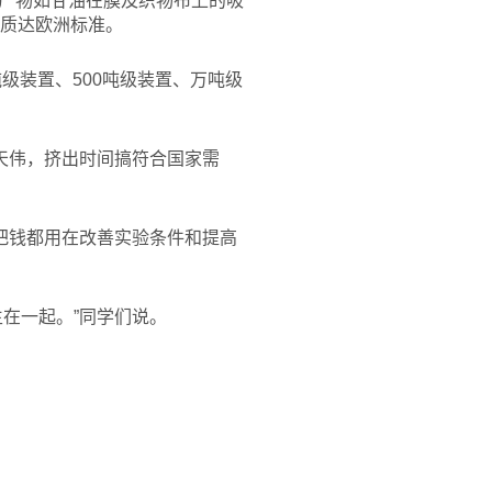
产物如甘油在膜及织物布上的吸
品质达欧洲标准。
吨级装置、500吨级装置、万吨级
天伟，挤出时间搞符合国家需
把钱都用在改善实验条件和提高
在一起。”同学们说。