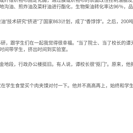
或纤维织物布固定化酶，通过膜或织物布的表面改性控制油脂及
地沟油、煎炸油及菜籽油进行酯化，生物柴油转化率达96％，
油”技术研究“挤进”了国家863计划，成了“香饽饽”。之后，200
科研，跟学生们在一起我觉得很幸福。”当了院士、当了校长的谭
时间带学生，挤出时间到实验室。
金地段，行政办公楼挺旧。有人说，谭校长很“抠门”。原来，他
就在学生食堂买个肉夹馍对付一下。他并不高高再上，始终和学生