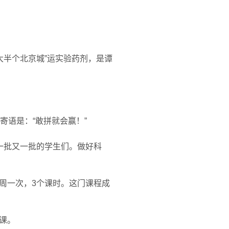
大半个北京城”运实验药剂，是谭
语是：“敢拼就会赢！”
一批又一批的学生们。做好科
周一次，3个课时。这门课程成
课。