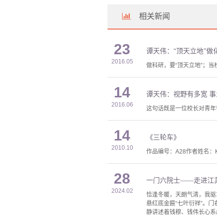
相关新闻
23
谭天伟：“顶天立地”做
2016.05
做科研，要“顶天立地”；当
14
谭天伟：视野有多宽 
2016.06
这句话既是一位校长对青年
14
《三轮车》
2010.10
作品编号：A28作者姓名：K
28
一门六院士——走进江
2024.02
恰逢冬暖，天朗气清，我驱
悬红底金匾“七叶衍祥”。
静讲述着钱穆、钱伟长心系故