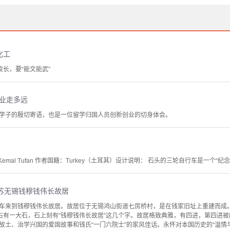
化工
校长，要“能文能武”
事业走多远
学子的殷切寄语，也是一位留学归国人员创新创业的切身体会。
emal Tufan 作者国籍：Turkey（土耳其）设计说明： 石头的三轮自行车是一个
苏无锡钱穆钱伟长故居
车来到钱穆钱伟长故居。故居位于无锡鸿山街道七房桥村，是在钱家旧址上重建而成
门右有一大石，石上刻有“钱穆钱伟长故居”这几个字。故居格致典雅，有四进，第四进
土、治学兴国的爱国故事和钱氏“一门六院士”的家风佳话。永怀对本国历史的“温情与敬意