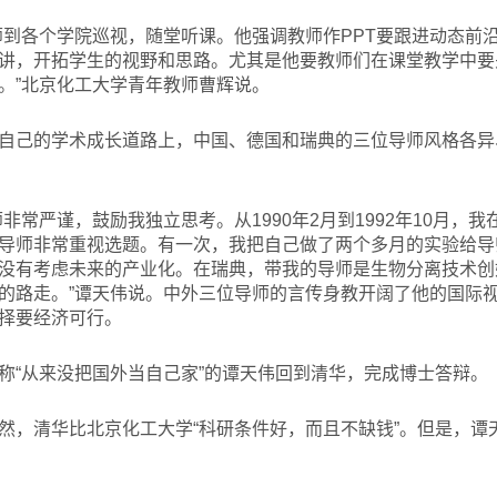
师到各个学院巡视，随堂听课。他强调教师作PPT要跟进动态前
讲，开拓学生的视野和思路。尤其是他要教师们在课堂教学中要
。”北京化工大学青年教师曹辉说。
自己的学术成长道路上，中国、德国和瑞典的三位导师风格各异
非常严谨，鼓励我独立思考。从1990年2月到1992年10月，
导师非常重视选题。有一次，我把自己做了两个多月的实验给导
没有考虑未来的产业化。在瑞典，带我的导师是生物分离技术创
的路走。”谭天伟说。中外三位导师的言传身教开阔了他的国际
择要经济可行。
称“从来没把国外当自己家”的谭天伟回到清华，完成博士答辩。
然，清华比北京化工大学“科研条件好，而且不缺钱”。但是，谭