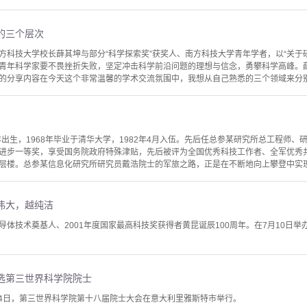
的三个层次
方科技大学校长薛其坤与部分“科学探索奖”获奖人、南方科技大学青年学者，以“关于
青年科学家要不畏挫折失败，坚定冲击科学前沿问题的理想与信念，勇攀科学高峰。薛
的分享内容在今天这个非常温馨的学术交流氛围中，我想从自己熟悉的三个领域来分别谈
年出生，1968年毕业于清华大学，1982年4月入伍。先后任总参某研究所总工程师
进步一等奖，享受国务院政府特殊津贴，先后被评为全国优秀科技工作者、全军优秀
层楼。总参某信息化研究所研究员戴浩院士的军旅之路，正是在不断地向上攀登中实现
伟大，越纯洁
体技术奠基人、2001年度国家最高科技奖获得者黄昆诞辰100周年。在7月10日举
选第三世界科学院院士
至14日，第三世界科学院第十八届院士大会在意大利里雅斯特市举行。