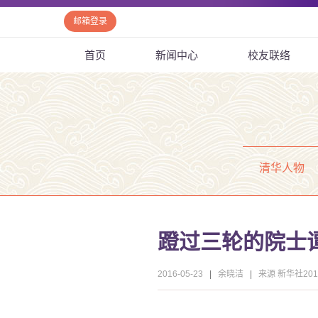
邮箱登录
首页
新闻中心
校友联络
清华人物
蹬过三轮的院士
2016-05-23
|
余晓洁
|
来源 新华社20