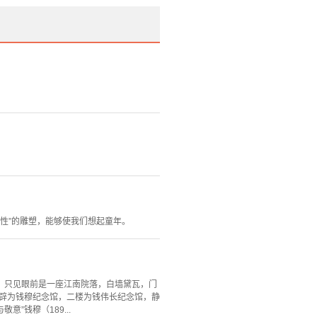
“纪念性”的雕塑，能够使我们想起童年。
。只见眼前是一座江南院落，白墙黛瓦，门
被辟为钱穆纪念馆，二楼为钱伟长纪念馆，静
”钱穆（189...