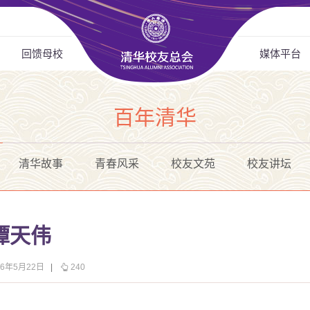
回馈母校
媒体平台
百年清华
清华故事
青春风采
校友文苑
校友讲坛
谭天伟
16年5月22日
|
240