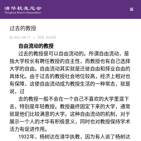
兴趣群体
捐赠方法
我要订阅
清华故事
西南联大校友会
义工计划
新媒体平台
青春风采
过去的教授
2007-08-17
|
浏览
3030
次
自由流动的教授
校友文苑
过去的教授是可以自由流动的。所谓自由流动，是
指大学校长有聘任教授的自主性，而教授也有自己选择
校友讲坛
大学的自由。自由流动其实就是迁徙自由和择业自由的
具体化。由于过去的教授社会地位较高，经济上相对也
有保障，这使自由流动成为教授生活的一种常态，就是
校友视界
说，过
去的教授一般不会在一个自己不喜欢的大学里混下
校友服务
去，特别是年轻教授。教授最终固定下来的大学，通常
就是他们比较满意的大学。这种自由流动的机制，对于
展示一个人的才华有积极意义，同时也对教授保持学术
校友总会
终身学习
活力有促进作用。
1932
年，杨树达在清华执教，因为有人说了杨树达