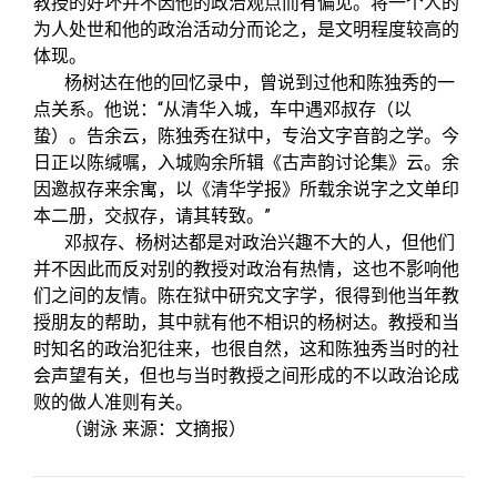
教授的好坏并不因他的政治观点而有偏见。将一个人的
为人处世和他的政治活动分而论之，是文明程度较高的
体现。
杨树达在他的回忆录中，曾说到过他和陈独秀的一
“
点关系。他说：
从清华入城，车中遇邓叔存（以
蛰）。告余云，陈独秀在狱中，专治文字音韵之学。今
日正以陈缄嘱，入城购余所辑《古声韵讨论集》云。余
因邀叔存来余寓，以《清华学报》所载余说字之文单印
”
本二册，交叔存，请其转致。
邓叔存、杨树达都是对政治兴趣不大的人，但他们
并不因此而反对别的教授对政治有热情，这也不影响他
们之间的友情。陈在狱中研究文字学，很得到他当年教
授朋友的帮助，其中就有他不相识的杨树达。教授和当
时知名的政治犯往来，也很自然，这和陈独秀当时的社
会声望有关，但也与当时教授之间形成的不以政治论成
败的做人准则有关。
（谢泳 来源：文摘报）