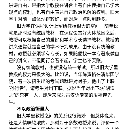
讲课自由，是指大学教授在讲台上有自由传播自己学术
观点的权利，也有自由表达自己政治见解的权利。旧大
学里对前一点体现得较好，而对后一点限制颇多。
旧大学在课程设计上留给教授很大的空间，简单说
就是那时没有统编教材，在课程设置好大体范围之后，
教授可以根据自己的爱好和学术专长选择教材。教授的
讲义通常就是自己的学术研究成果。由于没有统编教
材，教授就必须学有专长，如果随便找一本专著来做自
己的讲义，不但同行会看不起，学生也不买账。
没有统编教材，也就没有统一考试，所以旧大学里
教授的权力是很大的。比如说，当年陈寅恪在清华国学
院，有一次招生出的考试题就是对对子，他出了上联
“
”
“
孙行者
，请考生对出下联。据说当年对出下联
胡适
”
之
的只有一人，即后来成为古汉语专家的周祖谟先
生。
不以政治衡量人
旧大学里教授之间的关系也很微妙，但总体说来，
还是人情味较浓的。那时对于多数教授来说，评价一个