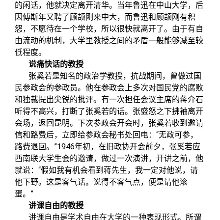
关闭
信息化服务
总会简介
的闲话，他就决定离开清华。当年鲁迅在中山大学，后
因傅斯年又聘了顾颉刚来中大，而鲁迅和顾颉刚有积
怨，不愿待在一个学校，所以很快就离开了。由于有自
三创大赛
会长致辞
由流动的机制，大学里教授之间的矛盾一般能够减至较
低程度。
实用信息
总会章程
说痛快话的教授
张奚若是知名的政治学教授，抗战期间，曾做过国
民参政会的参政员。他在参政会上多次对国民党的腐败
理事会名单
和独裁提出尖锐的批评。有一次担任会议主席的蒋介石
听得不高兴，打断了张奚若的话。张盛怒之下拂袖离开
制度法规
会场，返回昆明。下次参政会开会时，张奚若收到邀请
“
信和路费后，立即给参政会秘书处回电：
无政可参，
”1946
路费退回。
年初，在旧政协开会前夕，张奚若应
联系我们
西南联大学生会的邀请，做过一次演讲，开讲之前，他
“
就说：
假如我有机会看到蒋先生，我一定对他说，请
他下野。这是客气话。说得不客气点，便是请他滚
”
蛋。
讲课自由的教授
讲课自由是学术自由在大学的一种表现形式。所谓