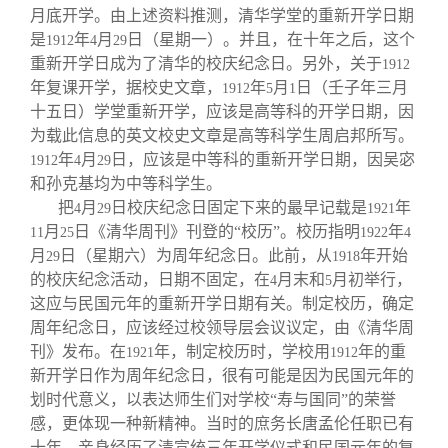
月底开学。由上述资料推测，清华学堂的重新开学日期
是
年
月
日（星期一）。并且，在十年之后，这个
1912
4
29
重新开学日成为了清华的校庆纪念日。另外，关于
1912
年复课开学，据校史文章，
年
月
日（壬子年三月
1912
5
1
十五日）学堂重新开学，应该是高等科的开学日期，因
为载此信息的英文校史文章是高等科学生周启邦所写。
年
月
日，应该是中等科的重新开学日期，因吴宓
1912
4
29
和孙克基均为中等科学生。
把
月
日校庆纪念日固定下来的最早记载是
年
4
29
1921
月
日《清华周刊》刊登的“校历”。校历指明
年
11
25
1922
4
月
日（星期六）为周年纪念日。此前，从
年开始
29
1918
的校庆纪念活动，日期不固定，在
月末和
月初举行，
4
5
这应与民国元年的重新开学日期有关。制定校历，确定
周年纪念日，应该经过校领导层会议议定，由《清华周
刊》发布。在
年，制定校历时，学校用
年的重
1921
1912
新开学日作为周年纪念日，很有可能是因为民国元年的
划时代意义，以表达师生们对学校“寿与国同”的荣誉
感，更体现一种新精神。当时的庶务长唐孟伦任职已有
十年，亲身经历了清宣统三年开学仪式和民国元年的复