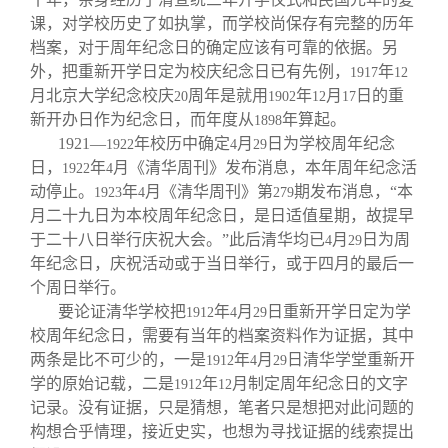
课，对学校历史了如执掌，而学校尚保存有完整的历年
档案，对于周年纪念日的确定应该有可靠的依据。另
外，把重新开学日定为校庆纪念日已有先例，
年
1917
12
月北京大学纪念校庆
周年是就用
年
月
日的重
20
1902
12
17
新开办日作为纪念日，而年度从
年算起。
1898
1921
—
年校历中确定
月
日为学校周年纪念
1922
4
29
日，
年
月《清华周刊》发布消息，本年周年纪念活
1922
4
动停止。
年
月《清华周刊》第
期发布消息，“本
1923
4
279
月二十九日为本校周年纪念日，是日适值星期，故提早
于二十八日举行庆祝大会。”此后清华均已
月
日为周
4
29
年纪念日，庆祝活动或于当日举行，或于四月的最后一
个周日举行。
要论证清华学校把
年
月
日重新开学日定为学
1912
4
29
校周年纪念日，需要有当年的档案资料作为证据，其中
两条是比不可少的，一是
年
月
日清华学堂重新开
1912
4
29
学的原始记载，二是
年
月制定周年纪念日的文字
1912
12
记录。没有证据，只是猜想，笔者只是想把对此问题的
构想合乎情理，接近史实，也想为寻找证据的线索提出