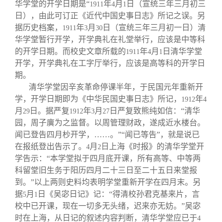
关闭
信息化服务
总会简介
华学堂的开学日期是“
年
月
日（宣统三年三月初三
1911
4
1
日），由此可订正《近代中国史事日志》所记之误。另
据历史档案，
年
月
日（宣统三年三月初一日）清
1911
3
30
三创大赛
会长致辞
华学堂暂行开学，开学典礼在礼堂举行，应该是中等科
的开学日期。而校史文章所载的
年
月
日清华学堂
1911
4
1
开学，开学典礼在工字厅举行，应该是高等科的开学日
实用信息
总会章程
期。
清华学堂因辛亥革命停课半年，于民国元年重新开
理事会名单
学，开学日期即为《中华民国史事日志》所记，
年
1912
4
月
日。据严复
年
月
日严复致熊纯如信：“清华
29
1912
3
27
园，周子廙为之监督。以周管理财政，遂成近水楼台。
制度法规
闻已登告四月杪开学，……。”“闻已等告”，就是说已
在报纸登出告示了。
月
日上海《时报》的清华学堂开
4
2
联系我们
学告示：“本学堂拟于四月底开课，所有高等、中等两
科留堂旧生务于阳历四月二十三日至二十五日来堂报
到。”以上两则史料均表明学堂重新开学在四月末。另
据
月
日《吴宓日记》记：“得清校孙君克基来片，言
5
1
校中已开课，现在一切多无头绪，迟来亦无妨。”吴宓
时在上海，从日记的叙述内容判断，清华学堂应已于
4