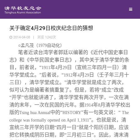
兴趣群体
捐赠方法
我要订阅
清华故事
西南联大校友会
义工计划
新媒体平台
青春风采
关于确定4月29日校庆纪念日的猜想
2014-04-08
|
浏览
1242
次
○孟凡茂（
1979
自动化）
校友文苑
笔者近读台湾学者郭廷以编著的《近代中国史事日
志》和《中华民国史事日志》，其中关于清华学堂的条
校友讲坛
目，前者说，“
年
月
日（宣统三年四月一日）清
1911
4
29
华学堂成立。”后者说，“
年
月
日（壬子年三月十
1912
4
29
三日），清华学堂成立。”清华学堂就是成立了两次，
校友视界
似可认为是编著者搞重复了。但是，若将“成立”改成
“开学”也就能讲通了，清华学堂有两次开学，一次在满
校友服务
清的末年，一次在民国的元年。据
年
月清华学校出
1914
8
版的
中的“
”有一句英文说：“
Tsing hua Annual
HISTORY
The
”。也就是说，清
college was formally opened on April 1,1911
校友总会
终身学习
宣统三年开学的日期“四月一日”就是个阳历日期，应该
把它转换成阴历日期，即“三月初三日”。因此，清末清