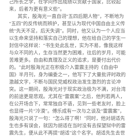
己所长之学，在学问作出成绩以贡献于国家，比较起
来，后者为更有意义些”。
其实，殷海光一直自诩“五四后期人物”，不断地为
“五四”的反传统而辨护，甚至认为现代中国自由主义传
统“先天不足，后天失调”。同时，他又认为一个人应当
以生命来坚持和落实自己的理想，他在给自己的学生一
封信中这样说：“书生处此乱世，实为不易，像我这样
与众不同的人，生存当然更为困难，往后的岁月，可能
苦难更多。自由和真理及正义的追求，是要付出代价
的。”此时殷海光正在积极介入雷震主持的《自由中
国》半月刊，身为编委之一，他写下了大量批评时政的
激越文字，不断与国民党威权政治发生激烈的言论冲
突。这一期间，殷海光对于现实政治极为不满，对台湾
的前途更是悲观。尤其在“雷震案”之后，他判若两人，
在公开场合下，常常独自不语，见到一些老友时，脸上
也显得一片“冷漠”。傅乐成有一次与之谈及“雷震案”，
殷海光只说了一句：“怎么得了啊！”同时，他对胡适先
生也多有误会，就因为胡适在当时没有去探望狱中的雷
震先生，便从此不再提“胡适”这个名字。胡适先生去世