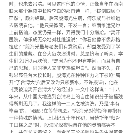
时，也未去吊唁。可见这时他的心情，正像当年在西南
联大那个寒夜中长吟李白的那首诗一样，“拔剑四顾心
茫然”，颇为绝望。后来殷海光生病，傅乐成与杜维运
去医院看他，“他只是微笑，不发一言；继而维运兄也
上前搭讪，态度仍是一样，弄得我们十分尴尬。”离开
医院，傅乐成无奈地对杜维运说：“你看他像不像苏格
拉底？”殷海光虽与老友们有意疏远，却益发受到了学
生们的爱戴。在台大每次演讲时，总是挤满了听众，学
生们之所以喜欢他，“是因为他不但有学问，而且有自
己的思想，同时待人又非常热诚坦白”。然而不久，在
钱思亮任台大校长时，殷海光在种种压力之下被迫“离
开”了台湾大学
后又改为只领薪水，不许授课
，他在
(
)
《我被迫离开台湾大学的经过》一文中这样说：“十八
年来，从中国大地逃到台湾岛上的自由知识分子被摧残
得所剩无几了。我这样的一二人之被清洗，乃是‘事有
毕至’的，问题只在等待机会。”殷海光对傅斯年却抱有
一种特殊的情感。上世纪五十年代初，当傅斯年“归骨
于田横之岛”时，殷海光深夜独自在他的灵前痛哭不
止，并作长文追悼之。陶希圣三公子陶恒生先生对笔者