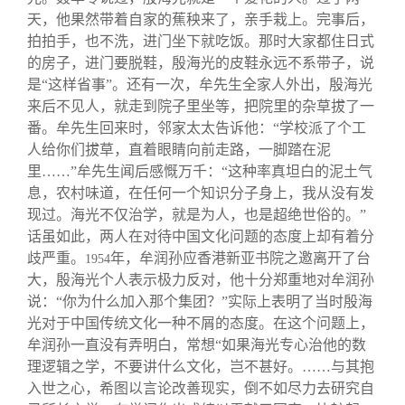
天，他果然带着自家的蕉秧来了，亲手栽上。完事后，
拍拍手，也不洗，进门坐下就吃饭。那时大家都住日式
的房子，进门要脱鞋，殷海光的皮鞋永远不系带子，说
是“这样省事”。还有一次，牟先生全家人外出，殷海光
来后不见人，就走到院子里坐等，把院里的杂草拔了一
番。牟先生回来时，邻家太太告诉他：“学校派了个工
人给你们拔草，直着眼睛向前走路，一脚踏在泥
里……”牟先生闻后感慨万千：“这种率真坦白的泥土气
息，农村味道，在任何一个知识分子身上，我从没有发
现过。海光不仅治学，就是为人，也是超绝世俗的。”
话虽如此，两人在对待中国文化问题的态度上却有着分
歧严重。
年，牟润孙应香港新亚书院之邀离开了台
1954
大，殷海光个人表示极力反对，他十分郑重地对牟润孙
说：“你为什么加入那个集团？”实际上表明了当时殷海
光对于中国传统文化一种不屑的态度。在这个问题上，
牟润孙一直没有弄明白，常想“如果海光专心治他的数
理逻辑之学，不要讲什么文化，岂不甚好。……与其抱
入世之心，希图以言论改善现实，倒不如尽力去研究自