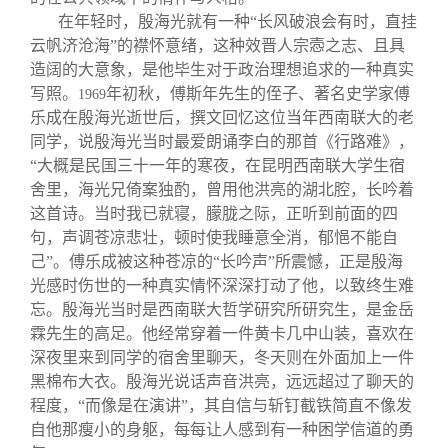
在年轻时，殷海光就有一种“长风破浪会有时，直挂
云帆济沧海”的襟怀意绪，这种效晋人宗悫之志、且具
造阔的大意象，是他毕生对于政治理想追求的一种真实
写照。
年初秋，傅斯年先生的侄子、著名史学家傅
1969
乐成在殷海光逝世后，撰文回忆这位当年西南联大的老
同学，说殷海光当时最爱朗诵李白的那首《行路难》，
“大概是民国三十一年的寒夜，在昆明西南联大学生宿
舍里，海光兄倚案独酌，曾用他洪亮的湖北腔，长吟着
这首诗。当时我已就寝，朦胧之际，正听到前面的四
句，声调苍凉悲壮，顿时使我睡意全消，郁悒不能自
己”。傅乐成被这种苍凉的“长吟声”所震憾，正是殷海
光感时伤世的一种真实情怀深深打动了他，以致终生难
忘。殷海光当时是西南联大哲学研究所研究生，是金岳
霖先生的高足。他经常穿着一件黄卡几中山装，喜欢在
深夜里来到同学的宿舍里聊天，冬天则在外面加上一件
黑棉布大衣。殷海光说话声音洪亮，远远超过了聊天的
程度，“而像是在演讲”，其自信与斩钉截铁简直不像发
自他那瘦小的身躯，每每让人感到有一种困学信道的勇