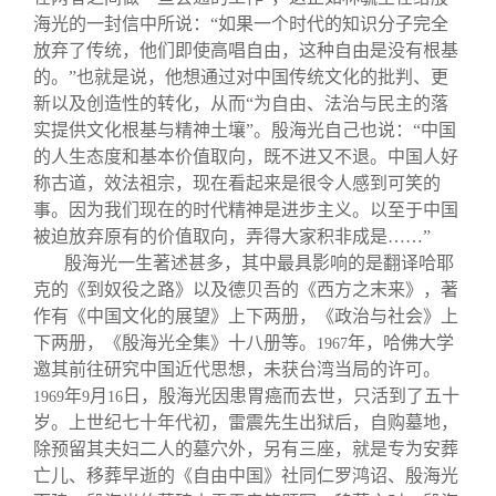
海光的一封信中所说：“如果一个时代的知识分子完全
放弃了传统，他们即使高唱自由，这种自由是没有根基
的。”也就是说，他想通过对中国传统文化的批判、更
新以及创造性的转化，从而“为自由、法治与民主的落
实提供文化根基与精神土壤”。殷海光自己也说：“中国
的人生态度和基本价值取向，既不进又不退。中国人好
称古道，效法祖宗，现在看起来是很令人感到可笑的
事。因为我们现在的时代精神是进步主义。以至于中国
被迫放弃原有的价值取向，弄得大家积非成是……”
殷海光一生著述甚多，其中最具影响的是翻译哈耶
克的《到奴役之路》以及德贝吾的《西方之末来》，著
作有《中国文化的展望》上下两册，《政治与社会》上
下两册，《殷海光全集》十八册等。
年，哈佛大学
1967
邀其前往研究中国近代思想，未获台湾当局的许可。
年
月
日，殷海光因患胃癌而去世，只活到了五十
1969
9
16
岁。上世纪七十年代初，雷震先生出狱后，自购墓地，
除预留其夫妇二人的墓穴外，另有三座，就是专为安葬
亡儿、移葬早逝的《自由中国》社同仁罗鸿诏、殷海光