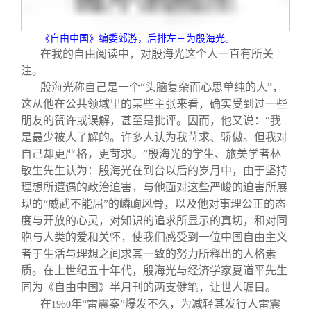
关闭
信息化服务
总会简介
《自由中国》编委郊游，后排左三为殷海光。
三创大赛
会长致辞
在我的自由阅读中，对殷海光这个人一直有所关
注。
殷海光称自己是一个“头脑复杂而心思单纯的人”，
实用信息
总会章程
这从他在公共领域里的某些主张来看，确实受到过一些
朋友的赞许或误解，甚至是批评。因而，他又说：“我
理事会名单
是最少被人了解的。许多人认为我苛求、骄傲。但我对
自己却更严格，更苛求。”殷海光的学生、旅美学者林
敏生先生认为：殷海光在到台以后的岁月中，由于坚持
制度法规
理想所遭遇的政治迫害，与他面对这些严峻的迫害所展
现的“威武不能屈”的嶙峋风骨，以及他对事理公正的态
联系我们
度与开放的心灵，对知识的追求所显示的真切，和对同
胞与人类的爱和关怀，使我们感受到一位中国自由主义
者于生活与理想之间求其一致的努力所释出的人格素
质。在上世纪五十年代，殷海光与经济学家夏道平先生
同为《自由中国》半月刊的两支健笔，让世人瞩目。
在
年“雷震案”爆发不久，为减轻其发行人雷震
1960