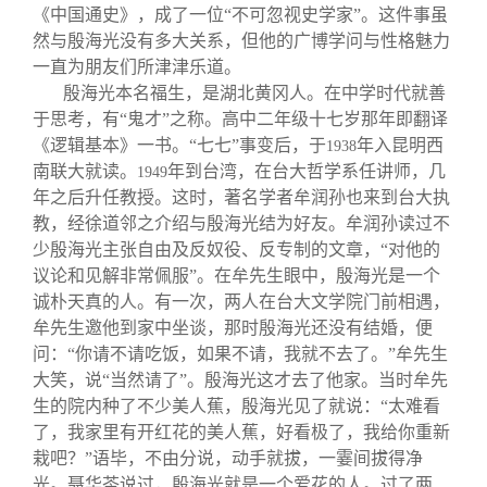
《中国通史》，成了一位“不可忽视史学家”。这件事虽
然与殷海光没有多大关系，但他的广博学问与性格魅力
一直为朋友们所津津乐道。
殷海光本名福生，是湖北黄冈人。在中学时代就善
于思考，有“鬼才”之称。高中二年级十七岁那年即翻译
《逻辑基本》一书。“七七”事变后，于
年入昆明西
1938
南联大就读。
年到台湾，在台大哲学系任讲师，几
1949
年之后升任教授。这时，著名学者牟润孙也来到台大执
教，经徐道邻之介绍与殷海光结为好友。牟润孙读过不
少殷海光主张自由及反奴役、反专制的文章，“对他的
议论和见解非常佩服”。在牟先生眼中，殷海光是一个
诚朴天真的人。有一次，两人在台大文学院门前相遇，
牟先生邀他到家中坐谈，那时殷海光还没有结婚，便
问：“你请不请吃饭，如果不请，我就不去了。”牟先生
大笑，说“当然请了”。殷海光这才去了他家。当时牟先
生的院内种了不少美人蕉，殷海光见了就说：“太难看
了，我家里有开红花的美人蕉，好看极了，我给你重新
栽吧？”语毕，不由分说，动手就拔，一霎间拔得净
光。聂华苓说过，殷海光就是一个爱花的人。过了两