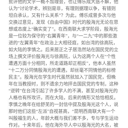
批评他的文字一概不加理会，也让傅乐成大惑不解，他
认为“讨论学术，辨别是非，有理则据理以争，有错则
坦白承认，又有什么关系”？为此，傅乐成曾多次与他
交换过意见，发现《自由中国》时代的殷海光无论在思
想或态度上“确实变了”。在西南联大求学阶段，殷海光
是一位较为保守的“右翼青年”，与“一二九”中的那些激
进的“左翼青年”在政治上大相径庭，如台湾的徐高阮，
如大陆的李慎之。后来居正之子居浩然站在国民党的立
场上撰文评价殷海光与徐高阮，认为这两个人在“个性
遭遇方面十分相同，所走道路却正相反”，他本人虽然
“十二万分同情殷海光的遭遇，却丝毫不同情他的标榜
民主”。殷海光在学生时代虽然就加入了国民党，但晚
年在当教授时，则不遗余力地抨击国民党的专制，这种
“逆转”在台湾引起了许多学人的不满，甚至对殷海光的
人格也有所攻讦。而在大陆，后来的情形又恰恰相反。
李慎之晚年在给舒芜的一封信中提及殷海光这个人，说
那时他们这些“左派”自视甚高，“昆明西南联大有一个
叫殷福生的人，年龄大概与我们差不多，专与学生运动
作对。十来年后，他在海外华人中以殷海光的大名，被