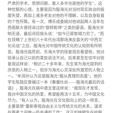
严肃的学术、思想问题，客人多半也是他的学生”，这
种忧郁的心境，主要是因为殷海光对当时现实政治的极
度失望，再加上诸多老友对他的不理解，以及自身耿直
的个性所致。有一次，傅乐成委婉对他说起两人当年在
西南联大曾经说过的“旋转乾坤”之类的豪语，殷海光半
晌无语，最后闭目摇头说：“如今已是智竭力穷了。”而
在目睹了上世纪六十年代台湾那场沸反盈天的“中西文
化论战”之后，殷海光对中国传统文化的认知则有所转
变。殷海光临死前，东海大学的徐复观去看望他，他对
徐承认自己以前的某些说法不对。后来甚至在信中对徐
复观这样说：“相识二十多年来，先生常为海光提到时
厌恶的人物之一，但亦为海光心灵深处所激赏的人物之
一。”牟润孙认为这是殷海光“服从真理的态度”。他的
学生陈鼓应曾编过一本《春蚕吐丝——殷海光最后的话
语》，殷海光在病中遗言里这样说：“我现在才发现，
我对中国文化的热爱，希望能再活十五年，为中国文化
尽力。”有人认为，殷海光在文化取向上的这一转变，
主要是想“重新审视自由主义与传统文化的关系，谋求
在两者之间做一些会通的工作”，这正如林毓生在给殷