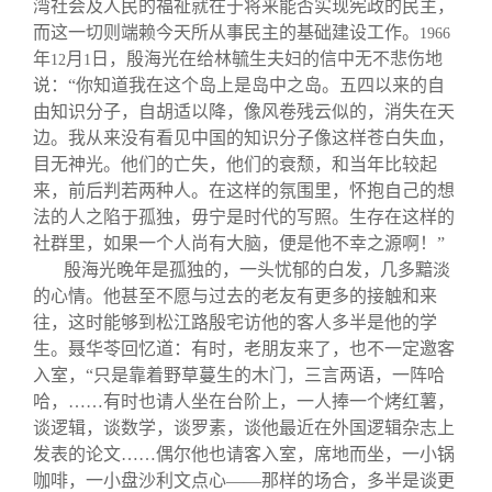
湾社会及人民的福祉就在于将来能否实现宪政的民主，
而这一切则端赖今天所从事民主的基础建设工作。
1966
年
月
日，殷海光在给林毓生夫妇的信中无不悲伤地
12
1
说：“你知道我在这个岛上是岛中之岛。五四以来的自
由知识分子，自胡适以降，像风卷残云似的，消失在天
边。我从来没有看见中国的知识分子像这样苍白失血，
目无神光。他们的亡失，他们的衰颓，和当年比较起
来，前后判若两种人。在这样的氛围里，怀抱自己的想
法的人之陷于孤独，毋宁是时代的写照。生存在这样的
社群里，如果一个人尚有大脑，便是他不幸之源啊！”
殷海光晚年是孤独的，一头忧郁的白发，几多黯淡
的心情。他甚至不愿与过去的老友有更多的接触和来
往，这时能够到松江路殷宅访他的客人多半是他的学
生。聂华苓回忆道：有时，老朋友来了，也不一定邀客
入室，“只是靠着野草蔓生的木门，三言两语，一阵哈
哈，……有时也请人坐在台阶上，一人捧一个烤红薯，
谈逻辑，谈数学，谈罗素，谈他最近在外国逻辑杂志上
发表的论文……偶尔他也请客入室，席地而坐，一小锅
咖啡，一小盘沙利文点心——那样的场合，多半是谈更