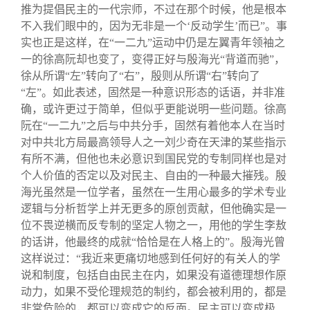
推为提倡民主的一代宗师，不过在那个时候，他是根本
不入我们眼中的，因为无非是一个‘反动学生’而已”。事
实也正是这样，在“一二九”运动中仍是左翼青年领袖之
一的徐高阮却也变了，变得正好与殷海光“背道而驰”，
徐从所谓“左”转向了“右”，殷则从所谓“右”转向了
“左”。如此表述，固然是一种意识形态的话语，并非准
确，或许更过于简单，但似乎更能说明一些问题。徐高
阮在“一二九”之后与中共分手，固然有着他本人在当时
对中共北方局最高领导人之一刘少奇在天津的某些指示
有所不满，但他也未必意识到国民党的专制同样也是对
个人价值的否定以及对民主、自由的一种最大摧残。殷
海光虽然是一位学者，虽然在一生用心最多的学术专业
逻辑与分析哲学上并无更多的原创贡献，但他确实是一
位不畏逆横而反专制的坚定人物之一，用他的学生李敖
的话讲，他最终的成就“恰恰是在人格上的”。殷海光曾
这样说过：“我近来更痛切地感到任何好的有关人的学
说和制度，包括自由民主在内，如果没有道德理想作原
动力，如果不受伦理规范的制约，都会被利用的，都是
非常危险的，都可以变成它的反面。民主可以变成极