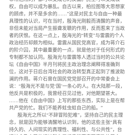
权，自由可以成为暴乱。自古以来，柏拉图等大思想家
的顾虑，并不是多余的……”这是对民主与自由一种最
具理性的认识，可在当时，殷海光刚毅而清醒的声音，
非但未能对当局产生振聋发聩的作用，反而惹来了当政
者的厌恨。在这一点上，殷海光的“转变”与雷震的个人
政治经历却颇为相似。雷震从国民党高官，成为蒋介石
的阶介囚，其中最重要的一点，就是他对于任何形式的
专制都不加认同。殷海光与雷震等人透过当时的公共论
坛《自由中国》半月刊将民主政治理念阐释得准确到
位，这对于日后台湾社会的政治转型真正起到了推波助
澜的作用。蒋介石曾在国民党党部召开的中常委会上
说：“殷海光不是与党‘国’一条心的人。在大陆那一段，
他反共是积极的，我曾经召见过他，对他期望甚大。
……他在《自由中国》上写的那些东西，实际上是在帮
共产党的忙。我们不能养蛀虫蛀自己的船。”
殷海光之所以“不辞冒险犯难”，坚持自己的民主理
念，就是因为能够清醒地认识到，他的这些主张“具有
持久的、人间现实的真理性、福利性、与公共性”，台