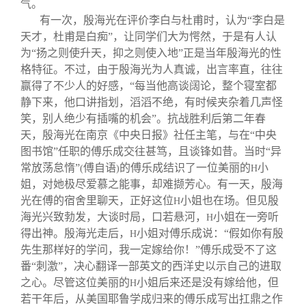
气。
有一次，殷海光在评价李白与杜甫时，认为“李白是
天才，杜甫是白痴”，让同学们大为愕然，于是有人认
为“扬之则使升天，抑之则使入地”正是当年殷海光的性
格特征。不过，由于殷海光为人真诚，出言率直，往往
赢得了不少人的好感，“每当他高谈阔论，整个寝室都
静下来，他口讲指划，滔滔不绝，有时候夹杂着几声怪
笑，别人绝少有插嘴的机会”。抗战胜利后第二年春
天，殷海光在南京《中央日报》社任主笔，与在“中央
图书馆”任职的傅乐成交往甚笃，且谈锋如昔。当时“异
常放荡怠惰”
傅自语
的傅乐成结识了一位美丽的
小
(
)
H
姐，对她极尽爱慕之能事，却难撷芳心。有一天，殷海
光在傅的宿舍里聊天，正好这位
小姐也在场。但见殷
H
海光兴致勃发，大谈时局，口若悬河，
小姐在一旁听
H
得出神。殷海光走后，
小姐对傅乐成说：“假如你有殷
H
先生那样好的学问，我一定嫁给你！”傅乐成受不了这
番“刺激”，决心翻译一部英文的西洋史以示自己的进取
之心。尽管这位美丽的
小姐后来还是没有嫁给他，但
H
若干年后，从美国耶鲁学成归来的傅乐成写出扛鼎之作