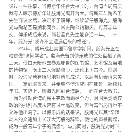
说过一件往事，当傅斯年任台大校长时，台湾当局高层
就有人暗示傅斯年让殷海光离开台大。傅斯年与陶希圣
先生商议之后，决定不予理睬，继续留任殷海光。殷海
光与陶希圣是湖北同乡，常去陶公馆聊天，可算忘年
交。傅乐成后来说，倘若孟真先生能多活十年、二十
年，殷海光“或许不会遭遇后来的横逆”。
年，傅乐成赴美国耶鲁求学期间，殷海光正在
1954
哈佛做“访问学者”。殷海光曾到傅乐成的住处盘桓了两
三天。傅白天陪他去参观耶鲁的图书馆、艺术馆及当地
的博物馆，晚上二人促膝谈心，泛论上下古今。临别
时，殷海光若有所思地对傅乐成说：以后有机会再来美
国，一定到耶鲁来，并希望与傅乐成同在耶鲁一起读几
年书。实际上，殷海光回到台湾后，一面在台大教书，
一面为推动台湾的民主宪政而竭尽全力，对国民党威权
政治的批判态度未曾有过丝毫改变，但台湾当局再也不
允许他出岛了。以傅乐成的话来说，殷海光以其“辛辣
动人的文笔加上长江大河般的辞锋，使他的声誉鹊起，
成为一般青年学子的偶像”。与此同时，殷海光对时下