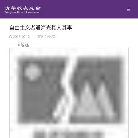
兴趣群体
捐赠方法
我要订阅
清华故事
西南联大校友会
义工计划
新媒体平台
青春风采
自由主义者殷海光其人其事
2013-10-12
|
浏览
2194
次
○范泓
校友文苑
校友讲坛
校友视界
校友服务
校友总会
终身学习