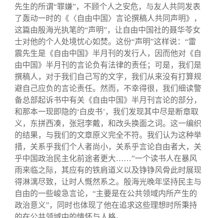
先生的所谓“罪嫌”，不顾个人之安危，与友人共同发表
了轰动一时的《〈自由中国〉言论撰稿人共同声明》，
这篇由殷海光执笔的“声明”，让自由中国社的聂华苓女
士对他的个人处境忧心如焚。这份“声明”这样说：“雷
震先生是《自由中国》半月刊的发行人，因而他对《自
由中国》半月刊的言论负有法律的责任；可是，我们是
撰稿人，对于我们自己写的文字，我们从来没有打算规
避自己应负的言论责任。然而，不幸得很，我们细读警
备总部起诉书中有关《自由中国》半月刊言论的部分，
和那本一现即隐的‘白皮书’，我们发现其中尽是断章取
义，东拼西凑，张冠李戴，和改头换面之词。这一编织
的结果，与我们的文章原义完全不符。我们认为这种举
措，关系乎我们个人者尚小，关系乎言论自由者大，关
乎中国政治民主化前途者更大……”一个读书人在暴风
雨来临之际，其应有的铁肩道义以及铮铮风骨此时展现
得淋漓尽致，让时人慨然系之。殷海光晚年坚持民主与
自由的一些峻急言论，“主要是在公共领域内所产生的
政治意义”，同时也体现了他在追求这些理想时所秉持
的在公共领域中的情怀与人格。