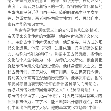
儒，也是西方文明意义上的绅士知识分子。在对妇女的
态度上，两者更有着惊人的一致。保守儒家文化价值的
陈寅恪和提倡近代自由平等价值的胡适都主张男女平
等，尊重女权，两者都极为欣赏独立自尊、思想自由、
富有才华的知识女性。
陈寅恪是传统儒家意义上的文化贵族和知识精英，
亲历儒家文化传统的大断裂，他的生命充满了文化悲
情。始终寄命于传统儒家价值，他是伯夷、叔齐式的现
代文化遗民。他无书不观，过目成诵，具有超常的记忆
力，被称为“读书的种子”。熟读中国古代典籍，将传统
文化与个人生命融为一体，为传统文化所化，他自觉担
负起承传神州文化的历史使命。他终身使用文言文，善
长古典诗词，工于对仗，精于用典，以古典寄托今情，
将现实关怀寄寓在深邃的历史感中。他学贯中西，他的
挚友吴宓曾由衷赞叹“合中西新旧各种学问而统论之，
吾必以寅恪为全中国最博学之人”（《吴宓诗话》）。
陈寅恪不仅博学，更具“卓识”，对历史资料具有罕见的
把握和贯通力，在学术上能不断提出开创性观点，是现
代中国出色的史学大家。他的基本文化立场是“中体西