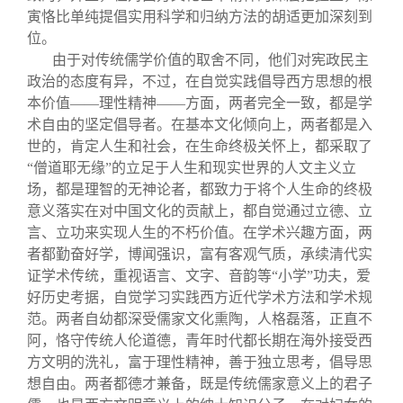
寅恪比单纯提倡实用科学和归纳方法的胡适更加深刻到
位。
由于对传统儒学价值的取舍不同，他们对宪政民主
政治的态度有异，不过，在自觉实践倡导西方思想的根
本价值——理性精神——方面，两者完全一致，都是学
术自由的坚定倡导者。在基本文化倾向上，两者都是入
世的，肯定人生和社会，在生命终极关怀上，都采取了
“僧道耶无缘”的立足于人生和现实世界的人文主义立
场，都是理智的无神论者，都致力于将个人生命的终极
意义落实在对中国文化的贡献上，都自觉通过立德、立
言、立功来实现人生的不朽价值。在学术兴趣方面，两
者都勤奋好学，博闻强识，富有客观气质，承续清代实
证学术传统，重视语言、文字、音韵等“小学”功夫，爱
好历史考据，自觉学习实践西方近代学术方法和学术规
范。两者自幼都深受儒家文化熏陶，人格磊落，正直不
阿，恪守传统人伦道德，青年时代都长期在海外接受西
方文明的洗礼，富于理性精神，善于独立思考，倡导思
想自由。两者都德才兼备，既是传统儒家意义上的君子