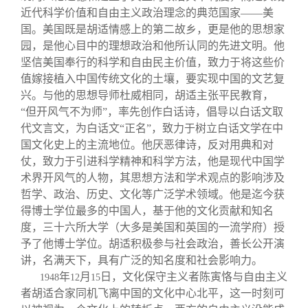
近代科学价值和自由主义政治理念的典范国家——美
国。美国既是胡适情感上的第二故乡，更是他的思想家
园，是他心目中的理想政治和他所认同的先进文明。他
坚信美国奉行的科学和自由民主价值，致力于将这些价
值嫁接植入中国传统文化的土壤，要实现中国的文艺复
兴。与他的思想导师杜威相同，胡适主张平民教育，
“但开风气不为师”，率先创作白话诗，倡导以白话文取
代文言文，为白话文“正名”，致力于树立白话文学在中
国文化史上的主流地位。他厌恶律诗，反对用典和对
仗，致力于引进科学精神和科学方法，他是现代中国学
术界开风气的人物，其思想方法和学术观点的影响涉及
哲学、政治、历史、文化等广泛学术领域。他是迄今获
得博士学位最多的中国人，基于他的文化贡献和知名
度，三十六所大学（大多是美国和英国的一流学府）授
予了他博士学位。胡适积极参与社会政治，善长公开演
讲，名满天下，具有广泛的知名度和社会影响力。
年
月
日，文化保守主义者陈寅恪与自由主义
1948
12
15
者胡适合家同机飞离中国的文化中心北平，这一时刻可