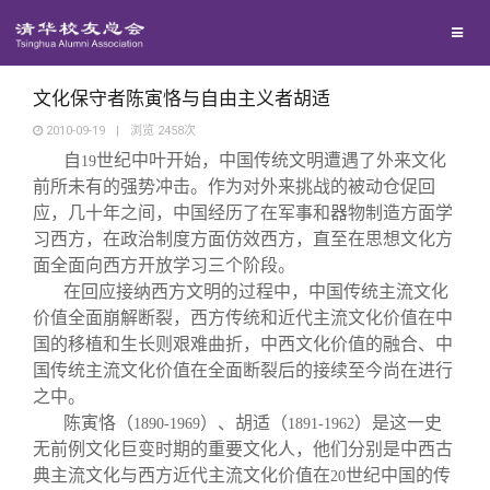
兴趣群体
捐赠方法
我要订阅
清华故事
西南联大校友会
义工计划
新媒体平台
青春风采
文化保守者陈寅恪与自由主义者胡适
2010-09-19
|
浏览
2458
次
自
世纪中叶开始，中国传统文明遭遇了外来文化
校友文苑
19
前所未有的强势冲击。作为对外来挑战的被动仓促回
应，几十年之间，中国经历了在军事和器物制造方面学
校友讲坛
习西方，在政治制度方面仿效西方，直至在思想文化方
面全面向西方开放学习三个阶段。
在回应接纳西方文明的过程中，中国传统主流文化
校友视界
价值全面崩解断裂，西方传统和近代主流文化价值在中
国的移植和生长则艰难曲折，中西文化价值的融合、中
校友服务
国传统主流文化价值在全面断裂后的接续至今尚在进行
之中。
陈寅恪（
）、胡适（
）是这一史
1890-1969
1891-1962
校友总会
终身学习
无前例文化巨变时期的重要文化人，他们分别是中西古
典主流文化与西方近代主流文化价值在
世纪中国的传
20