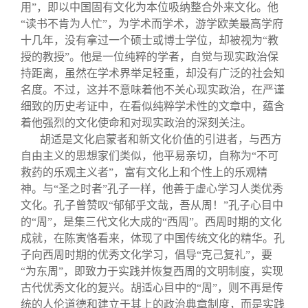
用”，即以中国固有文化为本位吸纳整合外来文化。他
“读书不肯为人忙”，为学术而学术，游学欧美最高学府
十几年，没有拿过一个硕士或博士学位，却被视为“教
授的教授”。他是一位纯粹的学者，自觉与现实政治保
持距离，虽然在学术界举足轻重，却没有广泛的社会知
名度。不过，这并不意味着他不关心现实政治，在严谨
细致的历史考证中，在看似纯粹学术性的文章中，蕴含
着他强烈的文化使命和对现实政治的深刻关注。
胡适是文化启蒙者和新文化价值的引进者，与西方
自由主义的思想家们类似，他平易亲切，自称为“不可
救药的乐观主义者”，富有文化上和个性上的乐观精
神。与“圣之时者”孔子一样，他善于虚心学习人类优秀
文化。孔子曾赞叹“郁郁乎文哉，吾从周！”孔子心目中
的“周”，是集三代文化大成的“西周”。西周时期的文化
成就，在陈寅恪看来，体现了中国传统文化的精华。孔
子向西周时期的优秀文化学习，倡导“克己复礼”，要
“为东周”，即致力于实践并恢复西周的文明制度，实现
古代优秀文化的复兴。胡适心目中的“周”，则不再是传
统的人伦道德和建立于其上的政治典章制度，而是实践