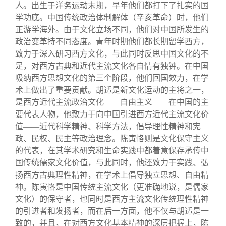
关闭
信息化服务
总会简介
人。出生于洋务运动末期，早年他们都打下了扎实的国
学功底。中国传统政治体制解体（辛亥革命）时，他们
正游学海外。由于文化立场不同，他们对中国所发生的
三创大赛
会长致辞
政治变革持不同态度。青年时期他们都长期留学西方，
致力于深入研习西方文化，与此同时反思中国文化的不
实用信息
总会章程
足，对西方古典和近代主流文化各自情有独钟。在中国
吸纳西方思想文化的第三个阶段，他们回国效力，在学
术上做出了重要贡献。胡适是新文化运动的主将之一，
理事会名单
是西方近代主流政治文化——自由主义——在中国的主
要代表人物，他致力于向中国引进西方近代主流文化价
制度法规
值——近代科学精神、科学方法，倡导理性精神和宪
政、民权、民主等政治理念。陈寅恪则是文化保守主义
的代表，在其学术研究和生命实践中都着意保存承传中
联系我们
国传统儒家文化价值，与此同时，他还致力于实践、弘
扬西方古典理性精神，在学术上倡导独立思想、自由精
神。陈寅恪是中国传统主流文化（更准确地说，是儒家
文化）的保守者，也同时是西方主流文化传统理性精神
的引进者和发扬者，而在后一方面，他不仅与胡适是一
致的，并且，在对西方文化基本精神的深层把握上，陈