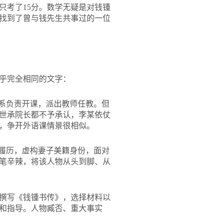
只考了15分。数学无疑是对钱锺
找到了曾与钱先生共事过的一位
乎完全相同的文字：
文系负责开课，派出教师任教。但
世承院长都不予承认，李某依仗
，争开外语课情景很相似。
术履历，虚构妻子美籍身份，面对
笔辛辣，将该人物从头到脚、从
撰写《钱锺书传》，选择材料以
和指导。人物臧否、重大事实