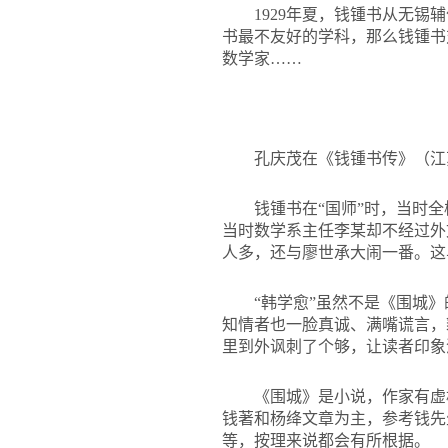
1929年夏，钱锺书从无
书最不友好的学科，那么钱锺书
数学家……
孔庆茂在《钱锺书传》（江
钱锺书在“国师”时，当时
当时数学系主任李某却不经过外
人多，还与廖世承大闹一番。这
“韩学愈”虽然不是《围城
知情者也一脸真诚、满嘴谎言，
里到外讽刺了个够，让读者印象
《围城》是小说，作家有虚
钱著和杨绛文章为主，参考钱先
等，按理来说都会有所根据。