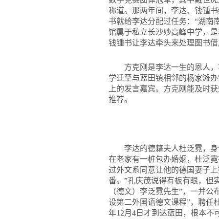
称道。那两年间，李达、钱锺书
书就给李达分配过任务：“湖南
馆属于私立长沙妙高峰中学，是
钱锺书让李达牵头来处理图书借
方克刚是李达一生的恩人，
学迁至与蓝田镇相邻的杨家滩办
上的发言嘉宾。方克刚能及时获
推荐。
李达的德籍夫人杜泛霓，身
在老家有一桩包办婚姻，杜泛霓
过外文系同意让他的德国妻子上
番。”孔庆茂说得有板有眼，但实
（德文）李泛霓先生”，一并公
设第二外国语德文课程”，聘任
年12月4日才到达蓝田，根本