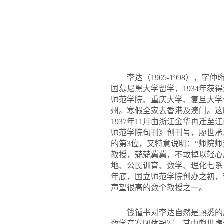
李达（1905-1998），
国慕尼黑大学留学，1934年获
师范学院、重庆大学、复旦大学
州。寒假全家去香港及澳门。这
1937年11月由浙江金华再迁至
师范学院旬刊》创刊号，廖世承
的第3位，又特意说明：“师院
教授，兢兢冀冀，不敢掉以轻心
地、公民训育、数学、理化七系，
年底，国立师范学院创办之初，
声望很高的数个教授之一。
钱锺书对李达自然是熟悉的
数学竞赛团体冠军，其中戴世虎