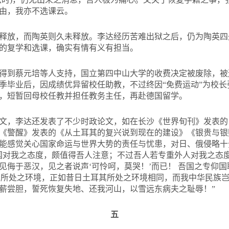
由，我亦不选课云。
释放，而陶英则久未释放。李达经历苦难出狱之后，仍为陶英四
的复学和选课，确实有情有义有担当。
得到蔡元培等人支持，国立第四中山大学的收费决定被废除，被
季毕业后，因成绩优异留校任助教，不过终因“免费运动”为校
，短暂回母校任教并担任教务主任，再赴德国留学。
文，李达还发表了不少时政论文，如在长沙《世界旬刊》发表的
《警醒》发表的《从土耳其的复兴说到现在的建设》《银贵与银
能感觉关心国家命运与世界大势的责任与忧患，对日、俄侵略十
国对我之态度，颇值得吾人注意；不过吾人若专重外人对我之态
见侮于恶汉，见之者说声‘可怜呵，莫哭！’而已！ 吾国之专仰国
今日所处之环境，正如昔日土耳其所处之环境相同，而我中华民族
薪尝胆，誓死恢复失地、还我河山，以雪远东病夫之耻辱！”
五