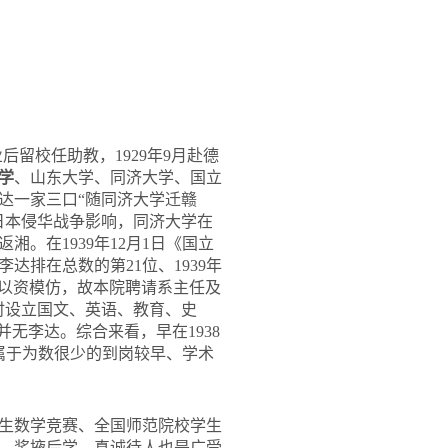
业后留校任助教，1929年9月赴德
学
、山东大学、同济大学、国立
达一家三口“随同济大学迁赣
日本侵华战争影响，同济大学在
湘。在1939年12月1日《国立
排在总数的第21位、1939年
足以资模仿，故本院聘请系主任及
时设立国文、英语、教育、史
并无李达。综合来看，早在1938
属于为数很少的到岗较早、学术
生数学竞赛、全国师范院校学生
、奖掖后学、真诚待人也是广受