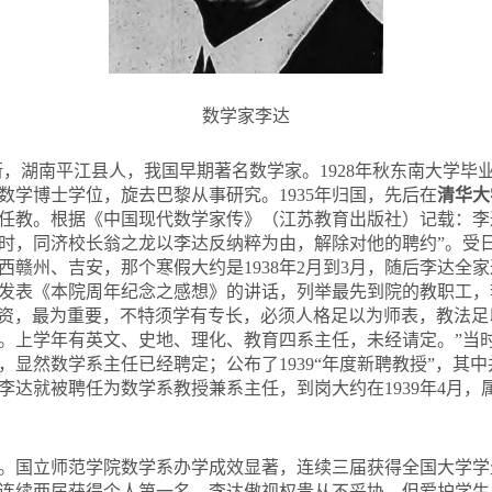
数学家李达
字仲珩，湖南平江县人，我国早期著名数学家。1928年秋东南大学毕
得数学博士学位，旋去巴黎从事研究。1935年归国，先后在
清华大
任教。根据《中国现代数学家传》（江苏教育出版社）记载：李
时，同济校长翁之龙以李达反纳粹为由，解除对他的聘约”。受
江西赣州、吉安，那个寒假大约是1938年2月到3月，随后李达全家返
发表《本院周年纪念之感想》的讲话，列举最先到院的教职工，李达
师资，最为重要，不特须学有专长，必须人格足以为师表，教法
。上学年有英文、史地、理化、教育四系主任，未经请定。”当
显然数学系主任已经聘定；公布了1939“年度新聘教授”，其中
李达就被聘任为数学系教授兼系主任，到岗大约在1939年4月，
。国立师范学院数学系办学成效显著，连续三届获得全国大学学
连续两届获得个人第一名。李达傲视权贵从不妥协，但爱护学生