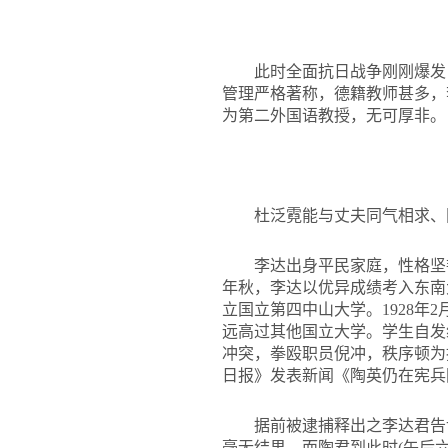
此时全面抗日战争刚刚爆发
管理严格著称，德籍教师甚多，
为第二外国语教授，无可厚非。
杜泛霓能与丈夫同气相求、
李达出身平民家庭，性格坚
年秋，李达以优异成绩考入东南
立国立第四中山大学。1928年
远高过其他国立大学。学生自发
冲突，拳殴职员倪冲，秩序顿为扰
日报》发表新闻《陶英仍在宪兵
据前被逮捕释出之李达君告
毫无结果，而陶君到此时(午后