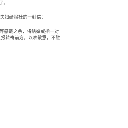
了。
达夫妇给报社的一封信：
等感戴之余，将结婚戒指一对
贵报转寄前方，以表敬意，不胜
。