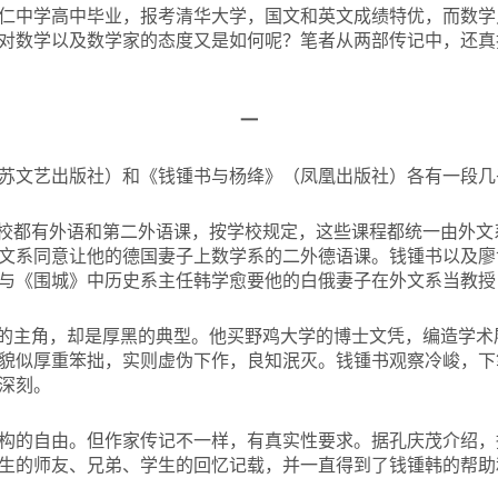
锡辅仁中学高中毕业，报考清华大学，国文和英文成绩特优，而数学
对数学以及数学家的态度又是如何呢？笔者从两部传记中，还真
一
苏文艺出版社）和《钱锺书与杨绛》（凤凰出版社）各有一段几
全校都有外语和第二外语课，按学校规定，这些课程都统一由外
文系同意让他的德国妻子上数学系的二外德语课。钱锺书以及廖
与《围城》中历史系主任韩学愈要他的白俄妻子在外文系当教授
》的主角，却是厚黑的典型。他买野鸡大学的博士文凭，编造学
貌似厚重笨拙，实则虚伪下作，良知泯灭。钱锺书观察冷峻，下
深刻。
构的自由。但作家传记不一样，有真实性要求。据孔庆茂介绍，
生的师友、兄弟、学生的回忆记载，并一直得到了钱锺韩的帮助