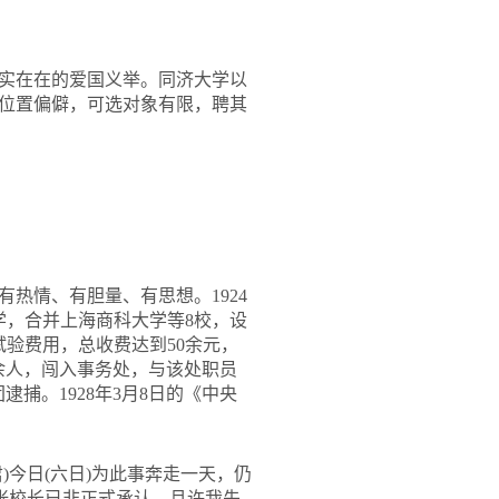
实在在的爱国义举。同济大学以
位置偏僻，可选对象有限，聘其
热情、有胆量、有思想。1924
学，合并上海商科大学等8校，设
试验费用，总收费达到50余元，
余人，闯入事务处，与该处职员
捕。1928年3月8日的《中央
今日(六日)为此事奔走一天，仍
张校长已非正式承认，且许我先