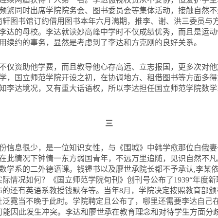
频繁同时出席学院院务会、图书委员会等集体活动，接触自然不
南轩图书馆订约借用图书本年六月满期，推李、谢、洪三委员与
李达的母校。李达就读妙高峰中学时不仅成绩优秀，而且是运动
用续约的事务，显然是考虑到了李达和方克刚的良好关系。
不仅资助他学费，而且教导他心存高远、立志报国，更多次对他
学，国立师范学院开设之初，在协调地方、租借图书等方面多得
知李达境况，又有重大话语权，所以李达担任国立师范学院数学
三
份信息很少，是一位知识女性，与《围城》中韩学愈那位白俄妻
在此情况下钟情一东方弱国青年，不远万里追随，见识自然不凡
数学系的二外德语课。钱锺书以及廖世承院长都不予承认,李某
际情况如何？《国立师范学院旬刊》创刊号公布了1939“年度新
布的还有英语系教授钱默存等。当年8月，学院决定按照教育部颁
杜泛霓当不晚于此时。学院聘定且公布了，哪里还需要李达自己
不可能因此发生冲突。李达和廖世承在教育理念和对待学生方面分