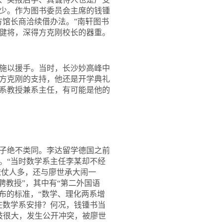
少。作为图书委员会主席的钱锺
方馆长商洽续借办法。”南轩图书
健将，深得方克刚校长的器重。
施以援手。当时，长沙妙高峰中
方克刚的支持，他还是开学典礼
系教授兼系主任，有可能是他的
子绝不类同。李达留学德国之前
。“当时数学系主任李某却不经
依仗人多，还与廖世承大闹一
聘教授”，其中有“第二外国语
布的标准，“数学、理化两系增
在数学系安排？何况，钱锺书当
歧很大，发生公开冲突，被廖世