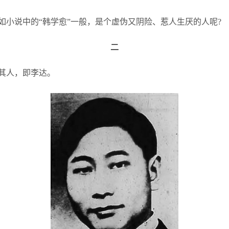
真如小说中的“韩学愈”一般，是个虚伪又阴险、惹人生厌的人呢?
二
有其人，即李达。