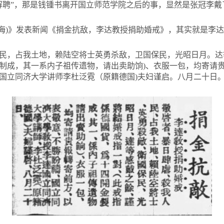
解聘”，那是钱锺书离开国立师范学院之后的事，显然是张冠李戴
报(上海)》发表新闻《捐金抗敌，李达教授捐助婚戒》，其实就是李
民，占我土地，赖陆空将士英勇杀敌，卫国保民，光昭日月。达
制成，其一系内子祖传遗物，请出卖助饷)、衣服一包，均寄请
国立同济大学讲师李杜泛霓（原籍德国)夫妇谨启。八月二十日