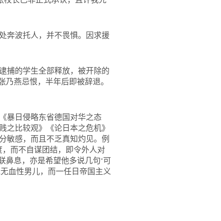
处奔波托人，并不畏惧。因求援
逮捕的学生全部释放，被开除的
长张乃燕忌恨，半年后即被辞退。
《暴日侵略东省德国对华之态
贱之比较观》《论日本之危机》
分敏感，而且不乏真知灼见。例
度，而不自谋团结，即令外人对
联鼻息，亦是希望他多说几句‘可
岂无血性男儿，而一任日帝国主义