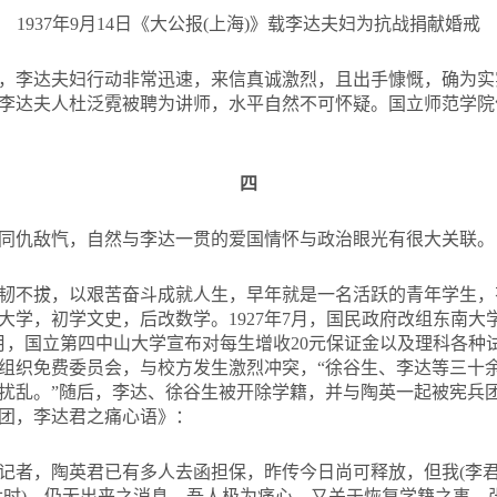
1937年9月14日《大公报(上海)》载李达夫妇为抗战捐献婚戒
，李达夫妇行动非常迅速，来信真诚激烈，且出手慷慨，确为实
李达夫人杜泛霓被聘为讲师，水平自然不可怀疑。国立师范学院
四
同仇敌忾，自然与李达一贯的爱国情怀与政治眼光有很大关联。
韧不拔，以艰苦奋斗成就人生，早年就是一名活跃的青年学生，有
大学，初学文史，后改数学。1927年7月，国民政府改组东南大
2月，国立第四中山大学宣布对每生增收20元保证金以及理科各种
组织免费委员会，与校方发生激烈冲突，“徐谷生、李达等三十
乱。”随后，李达、徐谷生被开除学籍，并与陶英一起被宪兵团逮
团，李达君之痛心语》：
记者，陶英君已有多人去函担保，昨传今日尚可释放，但我(李君)
六时)，仍无出来之消息，吾人极为痛心。又关于恢复学籍之事，