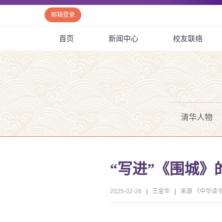
邮箱登录
首页
新闻中心
校友联络
清华人物
“写进”《围城》
2025-02-26
|
王金华
|
来源 《中华读书