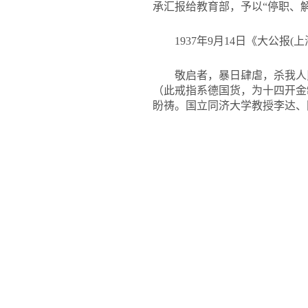
承汇报给教育部，予以“停职、
1937年9月14日《大公
敬启者，暴日肆虐，杀我人
（此戒指系德国货，为十四开金
盼祷。国立同济大学教授李达、