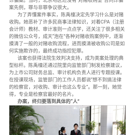
诈骗案。当时，北京地区还没有“对赌收购型”合同诈骗
案先例，罪与非罪争议很大。
为了弄懂案件事实，陈禹橦决定先学习什么是对赌
收购。她恶补了许多民商事法律知识，对着CPA（注册
会计师）教材、审计准则一点点学，还关注了很多相关
的微信公众号，成天“泡在”各种对赌收购案例中，逐渐
摸清了一般的对赌收购流程，进而摸清被收购公司是如
何实施欺诈的，最终成功指控犯罪。
该案也获得法院生效判决支持，成为类案处理的典
型标杆。陈禹橦还通过院里向监管部门制发检察建议，
为上市公司财务总监、审计机构负责人进行专题授课。
在授课现场，监管部门的工作人员都说“想不到搞法律
的检察官，对收购、审计也这么专业”。那一刻，她觉
得，专业是检察官最好的名片。
办案，终归要落到具体的“人”