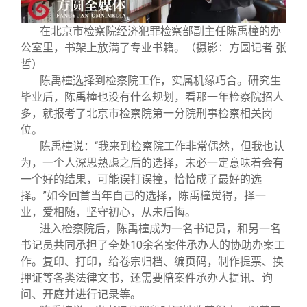
在北京市检察院经济犯罪检察部副主任陈禹橦的办
公室里，书架上放满了专业书籍。（摄影：方圆记者 张
哲）
陈禹橦选择到检察院工作，实属机缘巧合。研究生
毕业后，陈禹橦也没有什么规划，看那一年检察院招人
多，就报考了北京市检察院第一分院刑事检察相关岗
位。
陈禹橦说：“我来到检察院工作非常偶然，但我也认
为，一个人深思熟虑之后的选择，未必一定意味着会有
一个好的结果，可能误打误撞，恰恰成了最好的选
择。”如今回首当年自己的选择，陈禹橦觉得，择一
业，爱相随，坚守初心，从未后悔。
进入检察院后，陈禹橦成为一名书记员，和另一名
书记员共同承担了全处10余名案件承办人的协助办案工
作。复印、打印，给卷宗归档、编页码，制作提票、换
押证等各类法律文书，还需要陪案件承办人提讯、询
问、开庭并进行记录等。