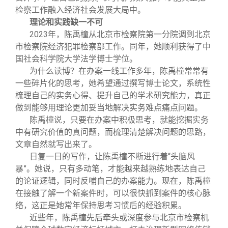
检察工作融入经济社会发展大局中。
理论和实践缺一不可
2023年，陈禹橦从北京市检察院第一分院调到北京
市检察院经济犯罪检察部工作。同年，她顺利获得了中
国社会科学院大学法学博士学位。
为什么读博？在办案一线工作多年，陈禹橦常常有
一些碎片化的思考，她希望通过撰写博士论文，系统性
梳理自己的实务心得、提升自己的学术研究能力，真正
做到能够用理论更加妥当地解决实务难点痛点问题。
陈禹橦说，只要在办案中积极思考，就能挖掘实务
中有研究价值的真问题，而梳理清楚解决问题的思路，
文章自然就写出来了。
日复一日的写作，让陈禹橦不断进行着“头脑风
暴”。她说，只有多动笔，才能越来越熟练地表达自己
的论证逻辑，同时反哺自己的办案能力。现在，陈禹橦
在接触了解一个新案件时，可以很快抓到案件的核心脉
络，这正是她常年保持思考习惯后的经验积累。
近些年，陈禹橦先后牵头或深度参与北京市检察机