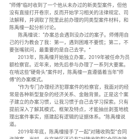
“师傅”临时收到了一个他从未办过的新类型案件，但他
没有直接打开卷宗，反而开始学习相关的法律规定、司
法解释，并调取了院里此前办理的同类型案件材料，和
陈禹橦一起分析讨论。
陈禹橦说：“办案总会遇到没办过的案子。师傅用自
己的行为教会了我：第一，遇到困难不要慌；第二，不
要张嘴就问，最重要的是自己去学。”
2013年，陈禹橦开始独立办案，2019年被任命为员
额检察官。近年来，她先后参与办理了一系列大要案。
在啃这些“硬骨头”案件时，陈禹橦一直遵循着当年“师
傅”的办案模式。
“作为专门办理经济犯罪案件的检察官，我面对的经
常是各种新型复杂的经济关系、金融背景。正是这个案
子建立的办案习惯，让我习惯于自己去学习探索。只有
提前深入了解其模式、框架及特点，才能抽丝剥茧地梳
理出案件事实，搭建起有逻辑的证据体系。”陈禹橦说
道。
2019年年底，陈禹橦接手了一起“对赌收购型”合同