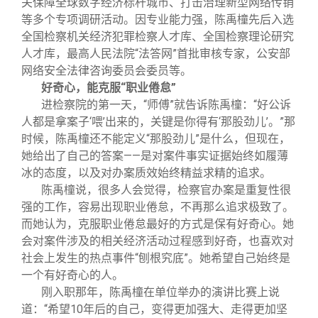
关保障全球数字经济标杆城市、打击治理新型网络传销
等多个专项调研活动。因专业能力强，陈禹橦先后入选
全国检察机关经济犯罪检察人才库、全国检察理论研究
人才库，最高人民法院“法答网”首批审核专家，公安部
网络安全法律咨询委员会委员等。
好奇心，能克服“职业倦怠”
进检察院的第一天，“师傅”就告诉陈禹橦：“好公诉
人都是拿案子‘喂’出来的，关键是你得有‘那股劲儿’。”那
时候，陈禹橦还不能定义“那股劲儿”是什么，但现在，
她给出了自己的答案——是对案件事实证据始终如履薄
冰的态度，以及对办案质效始终精益求精的追求。
陈禹橦说，很多人会觉得，检察官办案是重复性很
强的工作，容易出现职业倦怠，不再那么追求极致了。
而她认为，克服职业倦怠最好的方式是保有好奇心。她
会对案件涉及的相关经济活动过程感到好奇，也喜欢对
社会上发生的热点事件“刨根究底”。她希望自己始终是
一个有好奇心的人。
刚入职那年，陈禹橦在单位举办的演讲比赛上说
道：“希望10年后的自己，变得更加强大、走得更加坚