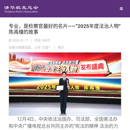
兴趣群体
捐赠方法
我要订阅
清华故事
西南联大校友会
义工计划
新媒体平台
青春风采
专业，是检察官最好的名片——“2025年度法治人物”
陈禹橦的故事
2026-01-17
|
浏览
480
次
校友文苑
检察日报要闻版、公号“方圆””
|
黄莎
校友讲坛
校友视界
校友服务
校友总会
终身学习
12月4日，中央依法治国办、司法部、全国普法办
和中央广播电视总台共同主办的“宪法的精神 法治的力