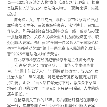
关闭
信息化服务
总会简介
量——2025年度法治人物”宣传活动专题节目播出，检察
官陈禹橦入选“2025年度法治人物”。（图片来源：央视
提供）
三创大赛
会长致辞
陈禹橦，女，中共党员，现任北京市检察院经济犯
罪检察部副主任、三级高级检察官，法学博士。参加工
实用信息
总会章程
作以来，陈禹橦始终奋战在刑事办案一线，曾参与办理
一批疑难复杂、关涉人民群众重大利益的经济犯罪、职
务犯罪大要案。先后获评“全国十佳公诉人”“全国模范检
理事会名单
察官”“首都劳动奖章”“第十一届北京市人民满意的政法干
警”“2025年度法治人物”等荣誉。
在北京市检察院经济犯罪检察部副主任陈禹橦身
制度法规
上，有许多“光环”：市文科状元、清华大学本硕毕业
生、“全国十佳公诉人”、“全国模范检察官”、“2025年度
联系我们
法治人物”……纵然如此，她还是会有意识地和聚光灯保
持距离。她说：“当人站在聚光灯下时，总是会下意识
地美化自己的过往。而聚光灯下只是一瞬间，人生的路
还有很长。”
在检察机关工作的15年，陈禹橦始终奋战在刑事办
案一线，参与办理了一批经济犯罪和职务犯罪大要案，