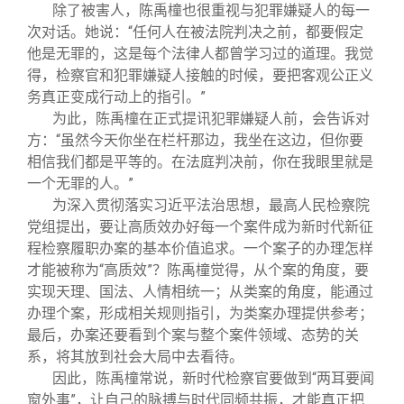
除了被害人，陈禹橦也很重视与犯罪嫌疑人的每一
次对话。她说：“任何人在被法院判决之前，都要假定
他是无罪的，这是每个法律人都曾学习过的道理。我觉
得，检察官和犯罪嫌疑人接触的时候，要把客观公正义
务真正变成行动上的指引。”
为此，陈禹橦在正式提讯犯罪嫌疑人前，会告诉对
方：“虽然今天你坐在栏杆那边，我坐在这边，但你要
相信我们都是平等的。在法庭判决前，你在我眼里就是
一个无罪的人。”
为深入贯彻落实习近平法治思想，最高人民检察院
党组提出，要让高质效办好每一个案件成为新时代新征
程检察履职办案的基本价值追求。一个案子的办理怎样
才能被称为“高质效”？陈禹橦觉得，从个案的角度，要
实现天理、国法、人情相统一；从类案的角度，能通过
办理个案，形成相关规则指引，为类案办理提供参考；
最后，办案还要看到个案与整个案件领域、态势的关
系，将其放到社会大局中去看待。
因此，陈禹橦常说，新时代检察官要做到“两耳要闻
窗外事”，让自己的脉搏与时代同频共振，才能真正把