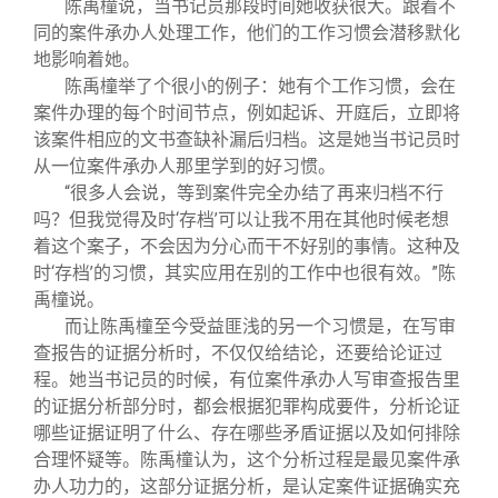
陈禹橦说，当书记员那段时间她收获很大。跟着不
同的案件承办人处理工作，他们的工作习惯会潜移默化
地影响着她。
陈禹橦举了个很小的例子：她有个工作习惯，会在
案件办理的每个时间节点，例如起诉、开庭后，立即将
该案件相应的文书查缺补漏后归档。这是她当书记员时
从一位案件承办人那里学到的好习惯。
“很多人会说，等到案件完全办结了再来归档不行
吗？但我觉得及时‘存档’可以让我不用在其他时候老想
着这个案子，不会因为分心而干不好别的事情。这种及
时‘存档’的习惯，其实应用在别的工作中也很有效。”陈
禹橦说。
而让陈禹橦至今受益匪浅的另一个习惯是，在写审
查报告的证据分析时，不仅仅给结论，还要给论证过
程。她当书记员的时候，有位案件承办人写审查报告里
的证据分析部分时，都会根据犯罪构成要件，分析论证
哪些证据证明了什么、存在哪些矛盾证据以及如何排除
合理怀疑等。陈禹橦认为，这个分析过程是最见案件承
办人功力的，这部分证据分析，是认定案件证据确实充