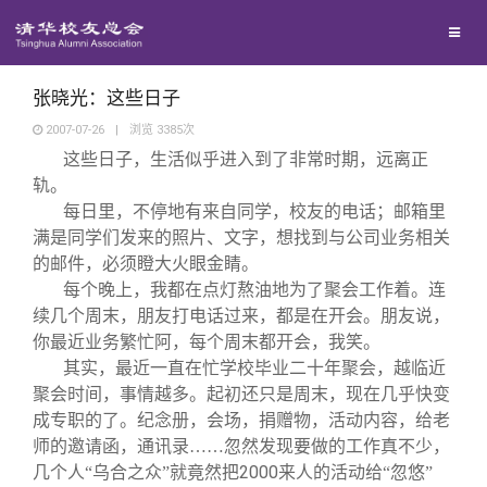
兴趣群体
捐赠方法
我要订阅
清华故事
西南联大校友会
义工计划
新媒体平台
青春风采
张晓光：这些日子
2007-07-26
|
浏览
3385
次
这些日子，生活似乎进入到了非常时期，远离正
校友文苑
轨。
每日里，不停地有来自同学，校友的电话；邮箱里
校友讲坛
满是同学们发来的照片、文字，想找到与公司业务相关
的邮件，必须瞪大火眼金睛。
每个晚上，我都在点灯熬油地为了聚会工作着。连
校友视界
续几个周末，朋友打电话过来，都是在开会。朋友说，
你最近业务繁忙阿，每个周末都开会，我笑。
校友服务
其实，最近一直在忙学校毕业二十年聚会，越临近
聚会时间，事情越多。起初还只是周末，现在几乎快变
成专职的了。纪念册，会场，捐赠物，活动内容，给老
校友总会
终身学习
师的邀请函，通讯录……忽然发现要做的工作真不少，
2000
几个人“
乌合之众”
就竟然把
来人的活动给“忽悠”