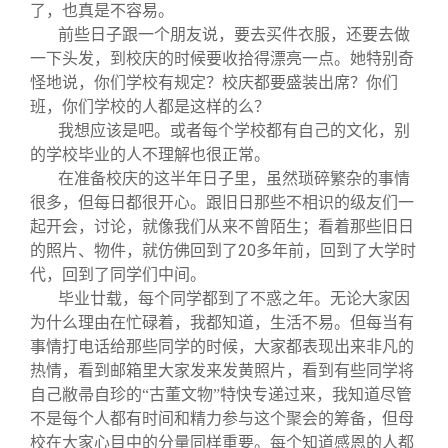
关闭
信息化服务
总会简介
了，也真是不容易。
前些日子跟一个朋友说，要去买件衣服，还要去做
一下头发，到校庆的时候要收拾得漂亮一点。她特别奇
三创大赛
会长致辞
怪地说，你们学校有规定？校庆都要盛装出席？你们
班，你们学校的人都是这样的么？
实用信息
总会章程
我想应该是吧。或者每个学校都有自己的文化，别
的学校毕业的人不理解也很正常。
在准备校庆的这半年日子里，虽然琐碎繁杂的事情
理事会名单
很多，但每日都很开心。跟旧日那些不相识的级友们一
起开会，讨论，就像我们从来不曾陌生；看着那些旧日
制度法规
20
的照片、物件，就仿佛回到了
多年前，回到了大学时
代，回到了同学们中间。
毕业廿载，每个同学都到了不惑之年。无论大家因
联系我们
为什么理由在忙碌着，我都知道，生活不易。但每当有
事情打电话给那些同学的时候，大家都表现出来非凡的
热情，看到邮箱里大家发来发黄照片，看到有些同学将
自己敝帚自珍的“古董文物”特快专递过来，我知道尽管
不是每个人都有时间和精力参与这个聚会的筹备，但母
校在大家心目中的分量同样重要。每个知道感恩的人都