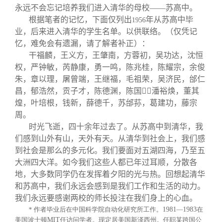
永远不会忘记培养我们进入清华的母校——苏高中。
根据笔者的记忆，下面仅列出
年从苏高中毕
1956
业，后来进入清华的学生名单。以供联络。（仅凭记
忆，难免会有遗漏，请了解者补正）：
干福麟，王义方，王肇南，方蓉初，吴功达，沈恒
权，严钟敏，芮静康，勇一鸣，陈兆桂，陈耀宗，余俊
朱，章以理，屠曾端，王继福，毛祖荣，吴济民，邰仁
昌，郁浩然，贡子才，陈德渊，陈国
，潘裕焕，董其
煌，叶培根，钱新，薛德千，苏邰荪，葛建功，藤宗
周。
时光飞逝，四十余年过去了。从苏高中到清华，我
们感到山外有山，天外有天。从清华到社会上，我们感
到社会是那么的多元化。我们要面对五湖四海，乃至五
大洲四大洋。如今我们这些人都已年过耳顺，分散各
地，大多数同学仍在发挥着夕阳的光与热。回想起清华
和苏高中，我们永远会感到是我们工作和生活的动力。
我们永远要感谢两校的师长投注在我们身上的心血。
*
作者毕业后在中国科学院自动化研究所工作。
1981
—
1983
在
美国波士顿
MIT
任访问学者。现定居美国新泽西州。任职某跨国公