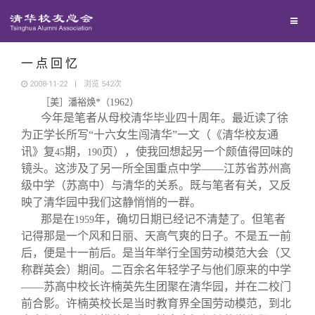
兴趣群体
捐赠方法
我要订阅
清华故事
西南联大校友会
义工计划
新媒体平台
青春风采
一 点 回 忆
2008-11-22
|
浏览
542
次
［美］潘裕焕
*
（
1962
）
校友文苑
今年是笔者从母校清华毕业四十周年。最近读了徐
为正学长所写“十六女生闯清华”一文（《清华校友通
校友讲坛
讯》复
期，
页），使我回想起另一个颇值得回味的
45
190
镜头。这涉及了另一所全国重点中学——江苏省苏州高
级中学（苏高中）与清华的关系。既与笔者有关，又反
校友视界
映了清华园中我们这静悄悄的一群。
那是在
年，确切日期已经记不清楚了。但笔者
1959
校友服务
记得那是一个风和日丽、天高气爽的日子。不是五一前
后，便是十一前后。是当年举行全国劳动模范大会（又
称群英会）期间。二百余名年轻学子与他们原来的中学
校友总会
终身学习
——苏高中校长许楠英先生团聚在清华园，并在二校门
前合影。许楠英校长是当时教育界全国劳动模范，到北