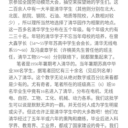
关闭
信息化服务
总会简介
京参加全国劳动模范大会，抽空来探望她的学生们。这
二百余人中有一大半是清华学生（其他则分别在北大、
北医、航院、钢院、石油、地质等院校，人数相对较
三创大赛
会长致辞
少），所以理所当然地选择了清华园作为相聚的地点。
这一百多名清华学生分布在五个年级。每个年级大约有
二三十名。年轻的清华学子不忘当年母校的培养，在曾
实用信息
总会章程
大鑫学长（
～
学年苏高中学生会会长，清华无线电
54
55
系
～
）及冯虞章学长（许楠英先生曾任他的班主
55
60
理事会名单
任，清华工物
～
）分别联络下，就都聚集起来了。
55
60
笔者是
年暑期考入清华的。当年暑期苏高中毕
1956
业
名学生，据笔者回忆有三十余名（见后列名单）
300
制度法规
进入了清华。这个数字无论从绝对数字或百分比来看都
是少有的。尤有奇者，笔者所在的班级高三（
）班
6
50
联系我们
名毕业生中竟有
名进入了清华，分布在电机、无线
16
电、自控、工物、工化、机械、动力各系。我们这批学
生可以说是默默无声的一群。并无任何人成为学生明星
或尖子。但这也许正是清华学生中的大多数吧！他们在
清华经过了五年半或六年的熏陶和磨练，毕业后进入科
学界、教育界、工业界，都成了国家建设的骨干。我们