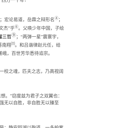
西方一千年！”
④
；宏论易道，岳霖之辩形名
；
⑥
文杰”乎
。父唤少年中国，子绘
⑨
耀三哲
；“两弹一星”震寰宇，
⑾
蒋南翔
。和吕谐律赵元任，给
嵯峨，百世芳华悉待追宗。
一校之魂，匹夫之志，乃高视阔
思想。”窃度兹为君子之双翼也：
强无以自胜，非自胜无以臻至
是：静安蹈湖以殉道，一多拍案