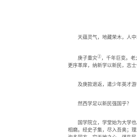
天蕴灵气，地藏荣木，人中
②
庚子重灾
，千年巨变。老
更序革庠，纳新学以新民，志士
及庚款退返，遣少年英才游
然西学足以新民强国乎？
国学院立，学堂始为大学也
相磨。经史子集，尽入吾奥；理