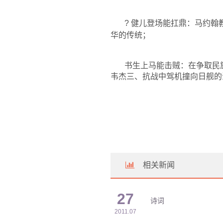
?
健儿登场能扛鼎：马约翰
华的传统；
书生上马能击贼：在争取民
韦杰三、抗战中驾机撞向日舰的
相关新闻
27
诗词
2011.07