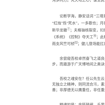
洵多同方。究天地之心，谋生民
论断学海，静安话词 “三境
“红烛”烁“死水”，一多歌也；
⑦
新华龙徽
；夫格铀核裂变，妇
⑩
《系统》《控制》夺天工
；此
⑿
雨支风竺可桢
；健儿登场能扛
余尝窥吾校卓然奋飞之道良
步，而遨游于广天博地间之奥诀
吾校之魂安在？任公先生云
无独立之精神，则同流合污，素
善；非厚德无以膺重任，非任重
精魂如是：金瓯残阙，千里