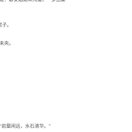
君子。
未央。
：“岩壑闲远，水石清华。”