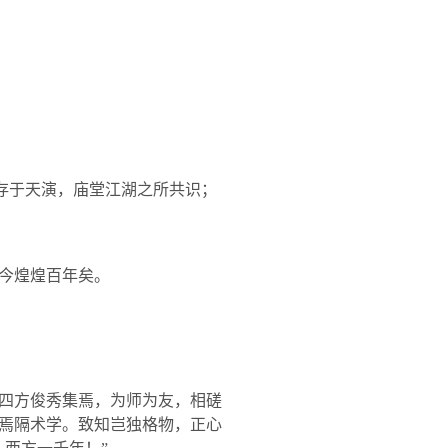
存于天演，庙堂江湖之所共识；
今煌煌百年矣。
四方俊秀集焉，为师为友，相磋
焉隔术学。致知岂独格物，正心