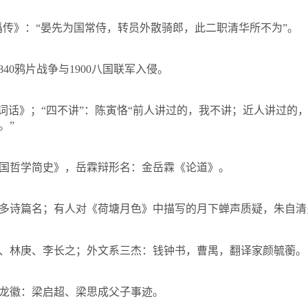
撝传》：“晏先为国常侍，转员外散骑郎，此二职清华所不为”。
840
鸦片战争与
1900
八国联军入侵。
间词话》；“四不讲”：陈寅恪“前人讲过的，我不讲；近人讲过的
。”
国哲学简史》，岳霖辩形名：金岳霖《论道》。
多诗篇名；有人对《荷塘月色》中描写的月下蝉声质疑，朱自清
、林庚、李长之；外文系三杰：钱钟书，曹禺，翻译家颜毓蘅。
龙徽：梁启超、梁思成父子事迹。