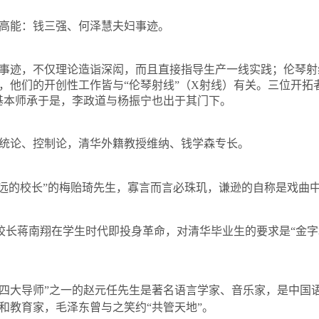
高能：钱三强、何泽慧夫妇事迹。
事迹，不仅理论造诣深闳，而且直接指导生产一线实践；伦琴射
，他们的开创性工作皆与“伦琴射线”（
X
射线）有关。三位开拓
基本师承于是，李政道与杨振宁也出于其门下。
统论、控制论，清华外籍教授维纳、钱学森专长。
永远的校长”的梅贻琦先生，寡言而言必珠玑，谦逊的自称是戏曲中
任校长蒋南翔在学生时代即投身革命，对清华毕业生的要求是“金字
“四大导师”之一的赵元任先生是著名语言学家、音乐家，是中国
和教育家，毛泽东曾与之笑约“共管天地”。