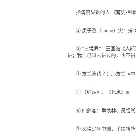
指清高显贵的人
《南史•到
②
庚子重（
chong
）灾：指
1
③
“三境界”：王国维《人
讲；我自己过去讲过的，也不讲
④
友兰演诸子：冯友兰《中
⑤
《红烛》、《死水》闻一
⑥
四剑客：季羡林、吴组缃
⑦
父唤少年中国，子绘新华