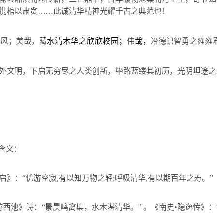
携棺以肃贪
……
此诚清华精神光耀千古之典范也！
学风；美哉，藏
水清木华之欣欣校园；
伟
哉，
冶德识智勇之雍雍
外文明，下启无穷尽之人类创新，筚路蓝缕其初历，光明坦途之
含义：
启》：“优游空寂
,
有以知万物之轻
;
呼吸清华
,
有以期百年之寿。”
《游西池》诗：“景昃鸣禽集，水木湛清华。” 。《南史•隐逸传》