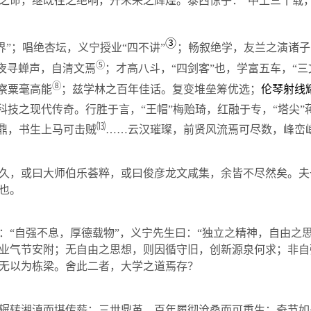
之命，继既往之绝响，开未来之辉煌。泰西惊乎：“中土三十载，
③
界”；唱绝杏坛，义宁授业“四不讲”
；畅叙绝学，友兰之演诸子
⑤
月夜寻蝉声，自清文焉
；才高八斗，“四剑客”也，学富五车，“三
⑧
察粟毫高能
；兹学林之百年佳话。复变堆垒筹优选；
伦琴射线
科技之现代传奇。行胜于言，“王帽”梅贻琦，红融于专，“塔尖”
⒀
鼎，书生上马可击贼
……
云汉璀璨，前贤风流焉可尽数，峰峦
久，或曰大师伯乐荟粹，或曰俊彦龙文咸集，余皆不尽然矣。夫
也。
：“自强不息，厚德载物”，义宁先生曰：“独立之精神，自由之
业气节安附；无自由之思想，则因循守旧，创新源泉何求；非自
无以为栋梁。舍此二者，大学之道焉存？
辗转湘滇而堪传薪；三世鼎革，百年履彻沧桑而可重生；奇节如