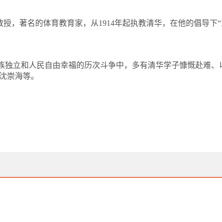
教授，著名的体育教育家，从
1914
年起执教清华，在他的倡导下
“
族独立和人民自由幸福的历次斗争中，多有清华学子慷慨赴难、以
沈崇海等。