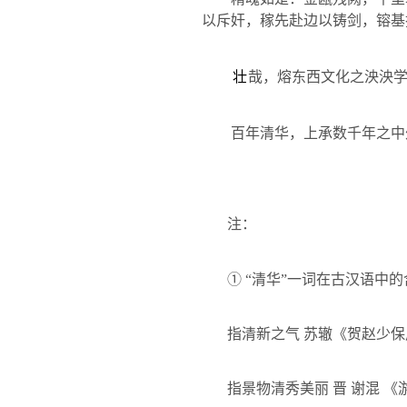
以斥奸，稼先赴边以铸剑，镕基
壮
哉，熔东西文化之泱泱
百年清华，上承数千年之中
注：
①
“清华”一词在古汉语中的
指清新之气
苏辙《贺赵少保
指景物清秀美丽
晋 谢混 