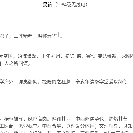
吴镝
（
1984
级无线电）
①
君子，三才精粹，堪称清华
。
大帝国，始惊海瀛，少年神州，初识“德、赛”。变法维新，求图
仁人之所同谋。
学海外，师夷御侮，挽既倒之狂澜，辛亥年清华学堂爰以缔创，
。梧桐被晖，凤鸣高岗。翙翙其羽，中西鸿儒至也，熠熠其芒，
工医商，悉登我堂。中西合璧，真理爰分体用；文理相辉，良知