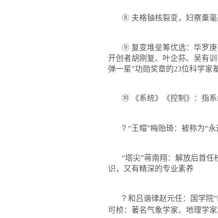
⑧
夫格铀核裂变，妇察粟毫
⑨
复变堆垒筹优选：华罗庚
开创者胡刚复、叶企荪、吴有训
弹一星”功勋奖章的
23
位科学家
⑩
《系统》《控制》：指系
?
“
王帽”梅贻琦：被称为“
“塔尖”蒋南翔：解放后首
识，又有精深的专业素养
?
和吕谐律赵元任：国学院
可桢：著名气象学家、地理学家