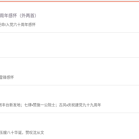
十周年感怀（外两首）
使命/入党六十周年感怀
学雷锋感怀
关闭丰台新发地；七律•赞施一公院士；古风•庆祝建党九十九周年
玉嫂八十华诞，赞叹沈从文