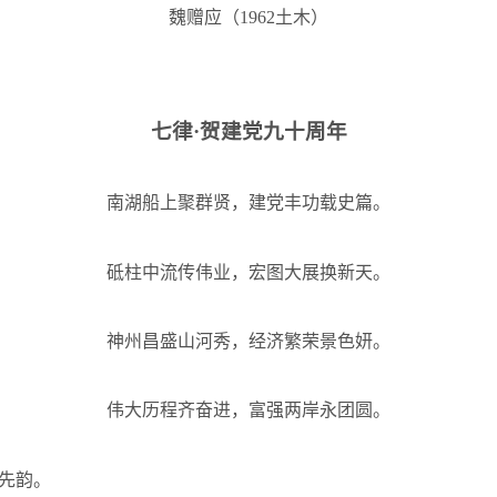
魏赠应（
1962
土木）
七律·贺建党九十周年
南湖船上聚群贤，建党丰功载史篇。
砥柱中流传伟业，宏图大展换新天。
神州昌盛山河秀，经济繁荣景色妍。
伟大历程齐奋进，富强两岸永团圆。
先韵。