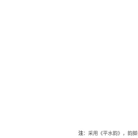
注
：采用《平水韵》，韵脚