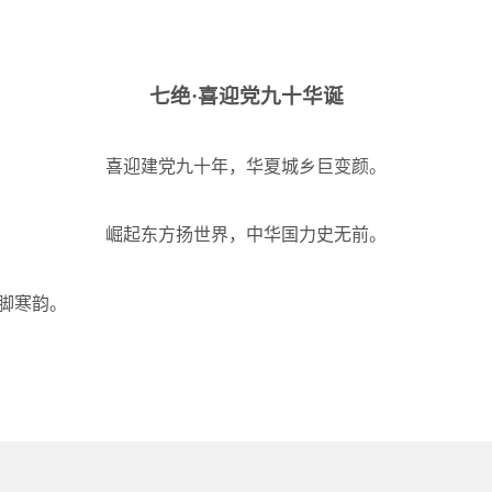
七绝·喜迎党九十华诞
喜迎建党九十年，华夏城乡巨变颜。
崛起东方扬世界，中华国力史无前。
脚寒韵。