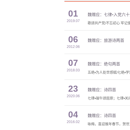
01
魏赠应：七律•入党六
2019.07
歌颂共产党/不忘初心 牢记
06
魏赠应：旅游诗两首
2012.06
07
魏赠应：绝句两首
2018.03
五绝•为人处世感赋/七绝•
23
魏赠应：诗四首
2020.06
七律•端午颂屈原；七律•
04
魏赠应：诗四首
2016.02
咏梅，喜迎猴年春节，贺世