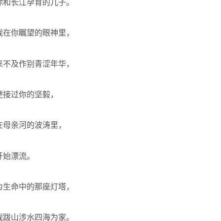
你和长江孕育的儿子。
我在你瞩望的眼神里，
来不及作别青涩年华，
便接过你的坚毅，
在母亲河的波涛里，
开始漂流。
为生命中的那座灯塔，
我跋山涉水四海为家。