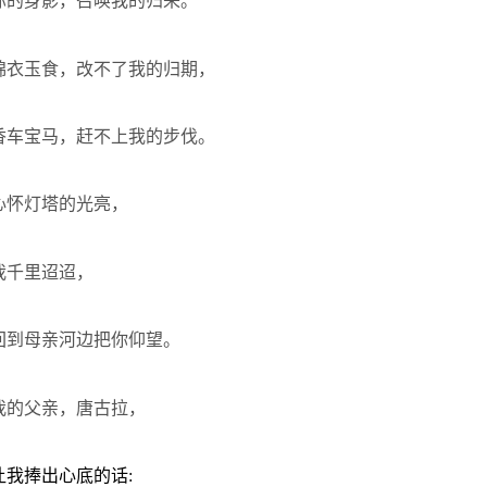
你的身影，召唤我的归来。
锦衣玉食，改不了我的归期，
香车宝马，赶不上我的步伐。
心怀灯塔的光亮，
我千里迢迢，
回到母亲河边把你仰望。
我的父亲，唐古拉，
让我捧出心底的话
: