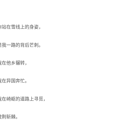
你站在雪线上的身姿，
是我一路的背后芒刺。
我在他乡辗转，
我在异国奔忙。
我在崎岖的道路上寻觅，
披荆斩棘。