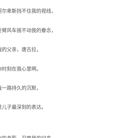
阿尔卑斯挡不住我的视线，
巨臂风车摇不动我的眷念，
我的父亲，唐古拉，
你时刻在我心里啊。
我一路持久的沉默，
是儿子最深刻的表达。