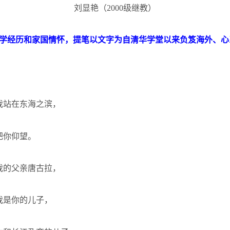
刘显艳（
2000
级继教）
学经历和家国情怀，提笔以文字为自清华学堂以来负笈海外、心
我站在东海之滨，
把你仰望。
我的父亲唐古拉，
我是你的儿子，