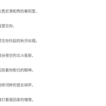
在悉尼港和煦的春阳里，
我望见你，
望见你托起的秋月似镜。
硅谷夜空的北斗星辰，
闪烁着你盼归的眼神。
剑桥河畔的悠长钟声，
敲打着我回家的憧憬。