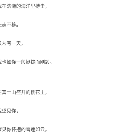
我在浩瀚的海洋里搏击，
矢志不移。
只为有一天，
我也如你一般挺拔而刚毅。
在富士山盛开的樱花里，
我望见你，
望见你怀抱的雪莲如云。