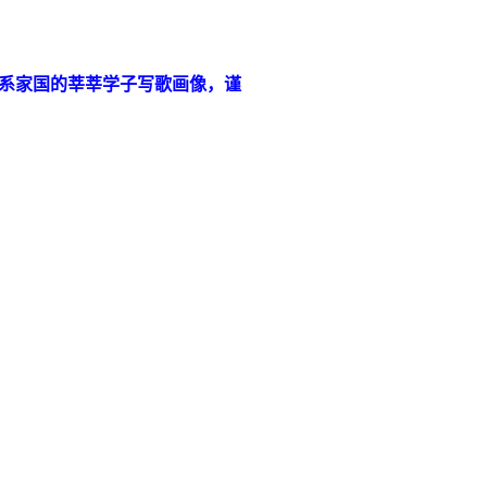
系家国的莘莘学子写歌画像，谨