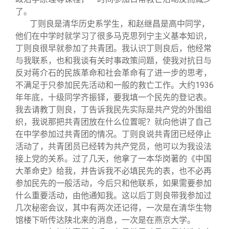
了。
丁则良是清华历史系学生，和赵继昌是高中同学，
他们在中学时就学习了很多马克思列宁主义基本知识，
丁则良很早就参加了共青团。我认识丁则良后，他经常
与我联系，也和我谈有关时事政策问题，使我对抗日与
反对蒋介石的民族革命和社会革命有了进一步的思考，
不满足于只参加民先活动和一般的救亡工作。大约1936
年年底，十级同学齐振铎，要我填一个民先的登记表。
我去请教丁则良，丁告诉我民先实际是共产党的外围组
织，我说那把共青团放在什么位置呢？就向他讲了自己
在中学参加过共青团的情况。丁则良说共青团已经停止
活动了，共青团员已经转为共产党员，他可以为我设法
接上党的关系。过了几天，他拿了一本华岗著的《中国
大革命史》给我，并告诉我不必填民先的表，也不必再
参加民先的一般活动，今后只和他联系，如果需要参加
什么重要活动，由他通知我。这以后丁则良带我参加过
几次秘密会议，其中有两次还记得，一次是在清华生物
馆楼下听传达陕北来的消息，一次是在燕京大学。