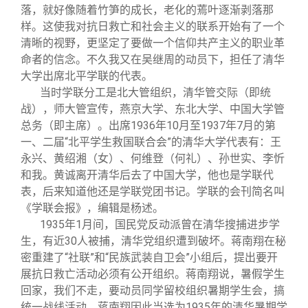
落，就好像随着竹笋的成长，老化的蔫叶逐渐剥落那
样。这使我对抗日救亡和社会主义的联系开始有了一个
清晰的视野，更坚定了要做一个信仰共产主义的职业革
命者的信念。不久我又在吴继周的动员下，担任了清华
大学出席北平学联的代表。
当时学联分工是北大管组织，清华管交际（即统
战），师大管宣传，燕京大学、东北大学、中国大学管
总务（即主席）。出席1936年10月至1937年7月的第
一、二届“北平学生救国联合会”的清华大学代表有：王
永兴、黄绍湘（女）、何维登（何礼）、孙世实、李忻
和我。黄诚离开清华后去了中国大学，他也是学联代
表，后来知道他还是学联党团书记。学联的会刊简名叫
《学联会报》，编辑是杨述。
1935
年1月间，国民党反动派曾在清华搜捕进步学
生，有近30人被捕，清华党组织遭到破坏。蒋南翔在秘
密重建了“社联”和“民族武装自卫会”小组后，提出要开
展抗日救亡活动必须有公开组织。蒋南翔说，暑假学生
回家，我们不走，要动员同学留校组织暑期学生会，搞
统一战线活动。蒋南翔因此当选为1935年的清华暑期学