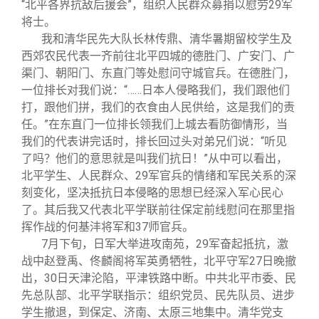
“北平各界抗敌后援会”，组织人民群众募捐以慰劳29军
将士。
我和清华民先大队长林传鼎、清华暑期留校学生及
西郊农民代表一齐前往北平四城的德胜门、广安门、广
渠门、朝阳门、东直门等处慰问守城官兵。在德胜门，
一位排长对我们说：“……日本人侵略我们，我们跟他们
打，跟他们拼，我们的衣食由人民供给，这是我们的责
任。”在东直门一位排长领我们上城去看防御情形，当
我们的代表讲完话时，排长回过头对弟兄们说：“听见
了吗？他们的意思就是叫我们抗日！”从中可以看出，
北平学生、人民群众、29军官兵的情绪和军民关系的深
刻变化，坚决抵抗日本侵略的思想已经深入军心民心
了。其后我又代表北平学联前往保定前线慰问在那里指
挥作战的何基沣将军和37师官兵。
7
月下旬，日军大举进攻南苑，29军奋起抵抗，激
战中赵登禹、佟麟阁将军英勇牺牲，北平守军27日晚撤
出，30日天津沦陷，平津铁路中断。中共北平市委、民
先总队部、北平学联指示：组织党员、民先队员、进步
学生撤退，到保定、济南、太原三地集中。清华党支