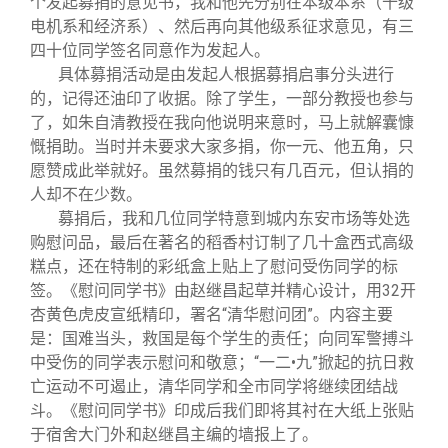
个发起募捐的意见书，我和他先分别在本级本系（十级
电机系和经济系）、然后再向其他级系征求意见，有三
四十位同学签名同意作为发起人。
具体募捐活动是由发起人根据募捐启事分头进行
的，记得还油印了收据。除了学生，一部分教授也参与
了，如朱自清教授在我向他说明来意时，马上就解囊慷
慨捐助。当时并未要求大家多捐，你一元、他五角，只
愿赞成此举就好。虽然募捐的钱只有几百元，但认捐的
人却不在少数。
募捐后，我和几位同学特意到城内东安市场等处选
购慰问品，最后在著名的稻香村订制了几十盒西式高级
糕点，还在特制的彩纸盒上贴上了慰问受伤同学的标
签。《慰问同学书》由赵继昌起草并精心设计，用32开
杏黄色虎皮宣纸精印，署名“清华慰问团”。内容主要
是：国难当头，救国是每个学生的责任；向同军警搏斗
中受伤的同学表示慰问和敬意；“一二•九”掀起的抗日救
亡运动不可遏止，清华同学和全市同学将继续团结战
斗。《慰问同学书》印成后我们即将其衬在大纸上张贴
于宿舍大门外和赵继昌主编的墙报上了。