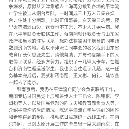
争爆发，原拟从天津乘船去上海再分散到各地的平津流
亡学生被迫从烟台登陆，一时间成千上万人云集在烟
台，住处十分困难。此时正值盛暑，白天暑日灼烤，夜
里露宿海滩山边，饮食也不正常，不少人开始生病。我
在北平学联负责联络工作，蒋南翔就让我负责与山东省
政府和当地的驻军联系，想办法将被困于烟台的同学疏
散到济南等地。我以平津流亡同学会的名义找到山东省
教育厅长何思源先生，请他帮助，并与韩复榘手下的人
取得了联系。经多方努力，组织了十几辆大卡车，在烟
台和济南往返运送学生，我也亲自往返了几趟。这一任
务基本完成后，我就和蒋南翔、王文彬、何礼、陆钦鑫
一起去了南京。
到南京后，我仍在平津流亡同学会负责联络工作，
期间专访过国民党上层和进步人士王昆仑、陈铭枢、李
烈钧等人，以及国民党部的陈立夫和教育部负责人等，
介绍平津沦陷后的情况，陈述平津流亡学生遇到的困难
和希望得到的帮助，推动抗日民族统一战线工作。在南
京期间，已到太原开展工作的李昌曾一度来到南京，在