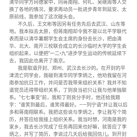
清华同学方珂德家中，同蒋南翔、何礼、吴继周等人交
换了各地的情况，要求再动员一批进步青年到延安、太
原前线，我参加了这次碰头会。
不久后，王文彬等因另有任务先后去武汉、山东等
地。我本拟去太原，但蒋南翔却令我不是以北平学联代
表而是以清华暑期学生会主席的身份去长沙，把由清
华、北大、南开三校联合成立的长沙临时大学的学生会
组织起来，以便把“一二•九”进步学生运动的传统延续下
去，我因此也离开了南京。
我是取道开封、郑州、武汉去长沙的。在开封的平
津流亡同学会，我碰到清华同学李炳之，他劝我留在河
南参加抗日工作，并问是否我带来组织关系？我并不知
道党员还得带组织关系，丁则良当初只让我与他单独联
系。“七七事变”前，我和丁则良分手时，他还给我题
字：“谁笑到最后，谁笑得最好。——列宁语”并让我以后
多和蒋南翔联系。我把这些说与李炳之，李让我写个简
历，并答应给我接上组织关系。我当时想，河南是我的
家乡，我去长沙完成了任务再回来也好嘛，就答应了李
炳之，并写了简历，李说过几天后给我回信儿。到开封