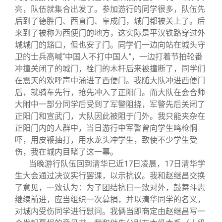
亮，队伍就集合出发了。参加游行的同学很多，队伍先
后到了德胜门、西直门、阜成门，城门都被关上了。后
来到了被称为西便门的地方，这实际是平汉铁路穿过外
城城门的豁口，但也安了门。同学们一边向站在城头守
卫的士兵高喊“中国人不打中国人”，一边打着节拍轮番
冲撞关闭了的城门，栓门的木杆后来被撞断了，同学们
在震天的欢呼声中涌进了西便门。我随大队冲进西便门
后，就骑车先行，抢先冲入了正阳门。而大队在会合师
大附中一部分同学后受到了军警阻挠，军警先后关闭了
正阳门和宣武门，大队因此被阻于门外。我只能夹杂在
正阳门内的人群中，当日游行中军警曾向学生鸣枪恫
吓，用皮鞭抽打，用水龙头冲学生，致使不少学生受
伤，我在城内目睹了这一幕。
当晚游行队伍回到清华已近17日凌晨，17日清华学
生大会通过决议实行罢课，以示抗议。我和赵继昌交换
了意见，一致认为：为了团结抗日一致对外，鼓舞斗志
继续前进，应当组织一次募捐，并以清华同学的名义，
对城内受伤同学进行慰问。我俩当即商定由赵继昌写一