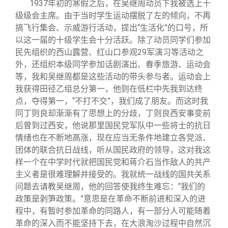
1937
年初的寒假之后，在吴继周动员下我被选上十
级级会主席。由于当时学生运动摆脱了左的倾向，不再
搞飞行集会、示威游行活动，提出“生活化”的口号，所
以这一届的十级学生会十分活跃。除了动员同学们参加
民先组织的西山露营、红山口参观29军演习等活动之
外，还组织本级同学参加话剧演出、春季旅游、运动会
等，我和吴继周都是这些活动的带头参与者。运动会上
我获得田径乙组总分第一，他则在低栏中先我到达终
点，夺得第一，“不打不交”，我们成了朋友。而这时我
同丁则良却渐渐有了思想上的分歧，丁则良西安事变前
后曾到过西安，他说那里国民党军队中一些将士的抗日
情绪也在不断地高涨，现在应当无条件地建立各党派、
团体的联合抗日战线，听从国民政府的领导，这对我这
样一个在中学时代就把国民党和蒋介石当作敌人的共产
主义者是很难理解并接受的。我就统一战线的国共关系
问题去请教吴继周，他的回答使我终生难忘：“我们的
政策是剥笋政策。”意思是在革命不断前进和深入的进
程中，有暂时参加革命的同路人，有一部分人可能随着
革命的深入而不能坚持下去，在大浪淘沙过程中自然沉