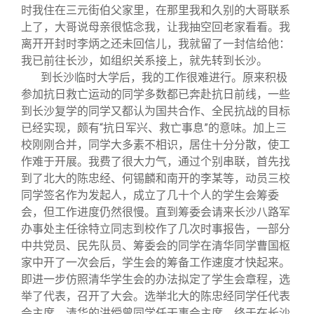
时我住在三元街伯父家里，在那里我和久别的大哥联系
上了，大哥说母亲很惦念我，让我抽空回老家看看。我
离开开封时李炳之还未回信儿，我就留了一封信给他：
我已前往长沙，如组织关系接上，就先转到长沙。
到长沙临时大学后，我的工作很难进行。原来积极
参加抗日救亡运动的同学多数都已奔赴抗日前线，一些
到长沙复学的同学又都认为国共合作、全民抗战的目标
已经实现，颇有“抗日军兴、救亡事息”的意味。加上三
校刚刚合并，同学大多素不相识，居住十分分散，使工
作难于开展。我费了很大力气，通过个别串联，首先找
到了北大的陈忠经、何锡麟和南开的李某等，动员三校
同学签名作为发起人，成立了几十个人的学生会筹委
会，但工作进度仍然很慢。直到筹委会请来长沙八路军
办事处主任徐特立同志到校作了几次时事报告，一部分
中共党员、民先队员、筹委会的同学在清华同学曹国枢
家中开了一次会后，学生会的筹备工作速度才快起来。
即进一步仿照清华学生会的办法拟定了学生会章程，选
举了代表，召开了大会。选举北大的陈忠经同学任代表
会主席，清华的洪绶曾同学任干事会主席，终于在长沙