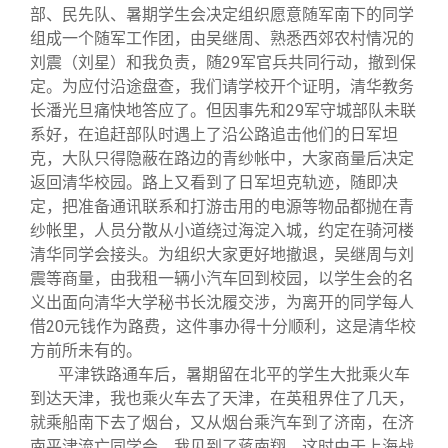
部、民先队、暑期学生会决定组织愿意随军南下的同学
组成一个随军工作团，由吴继周、熟悉西郊农村情况的
刘震（刘星）和我负责，随29军官兵共同行动，撤到保
定。为应付沿途盘查，我们请学校开个证明，清华教务
长潘光旦痛快地答应了。但因事先和29军守城部队未联
系好，在追赶部队时遇上了沿公路追击他们的日军坦
克，大队只得隐蔽在路边的青纱帐中，大家商量后决定
返回清华校园。路上又看到了日军坦克轨迹，随即决
定，把准备通讯联系和打游击用的电源等物品都抛在青
纱帐里，人员分散从小道绕过海淀入城，约定在骑河楼
清华同学会接头。为组织大家更好地撤退，吴继周与刘
震等商量，由我租一辆小汽车回到校园，以学生会的名
义出面向清华大学秘书长沈履交涉，为离开的同学每人
借20元钱作为路费，这件事办得十分顺利，这是清华校
方前所未有的。
平津铁路通车后，暑期留在北平的学生大批乘火车
到达天津，我也乘火车去了天津，在英租界住了几天，
就乘船南下去了烟台，又从烟台乘汽车到了济南，在济
南平津流亡同学会，我见到了蒋南翔。这时由于上海战