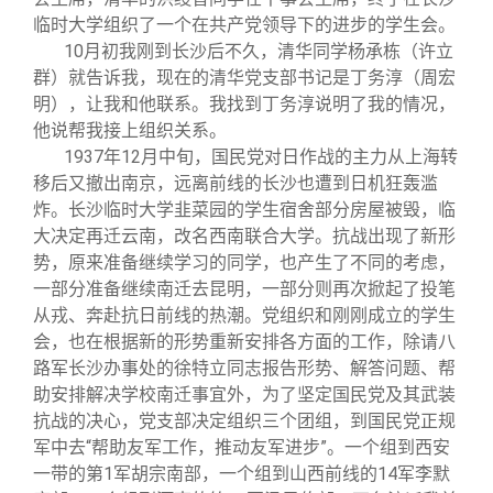
临时大学组织了一个在共产党领导下的进步的学生会。
10
月初我刚到长沙后不久，清华同学杨承栋（许立
群）就告诉我，现在的清华党支部书记是丁务淳（周宏
明），让我和他联系。我找到丁务淳说明了我的情况，
他说帮我接上组织关系。
1937
年12月中旬，国民党对日作战的主力从上海转
移后又撤出南京，远离前线的长沙也遭到日机狂轰滥
炸。长沙临时大学韭菜园的学生宿舍部分房屋被毁，临
大决定再迁云南，改名西南联合大学。抗战出现了新形
势，原来准备继续学习的同学，也产生了不同的考虑，
一部分准备继续南迁去昆明，一部分则再次掀起了投笔
从戎、奔赴抗日前线的热潮。党组织和刚刚成立的学生
会，也在根据新的形势重新安排各方面的工作，除请八
路军长沙办事处的徐特立同志报告形势、解答问题、帮
助安排解决学校南迁事宜外，为了坚定国民党及其武装
抗战的决心，党支部决定组织三个团组，到国民党正规
军中去“帮助友军工作，推动友军进步”。一个组到西安
一带的第1军胡宗南部，一个组到山西前线的14军李默