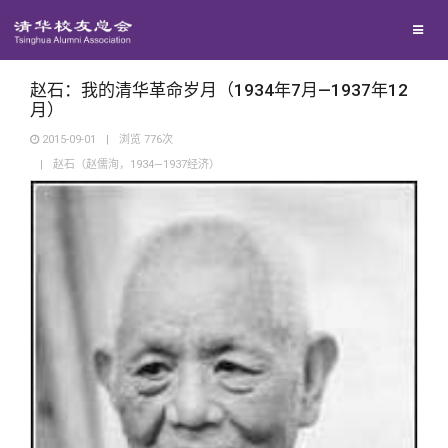
兴趣群体
捐赠方法
我要订阅
清华故事
西南联大校友会
义工计划
新媒体平台
青春风采
赵石：我的清华革命岁月（1934年7月—1937年12
月）
2015-09-01
|
浏览
776
次
校友文苑
|
赵石（赵儒洵，1934—1937经济）
校友讲坛
校友视界
校友服务
校友总会
终身学习