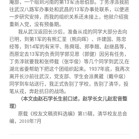
庵部，一个组到河南的第13军汤恩伯部。丁务淳派我前
往武汉八路军办事处和武昌的13军办事处联系，以便进
一步研究安排，而我的组织关系还未接上，他就介绍我
重新入党，没有预备期。
我从武汉返回长沙后，准备从戎的同学大部分去向
已明，到第1军的有熊汇荃（熊向晖）、许建国、陈忠
经等，到14军的有宋平、陈舜瑶、郑季翘、赵继昌等，
而原定去13军的负责同学郭见恩（郭健）因另有任务，
丁务淳就要我和张师载（张华俊）等几个同学到武汉,在
湖北省委帮助下把这个团组织起来。1937年底，我再次
离开长沙前往武汉，党支部、学生会派黄葳（戴中扆）
同学到车站送行，我正式告别了学校，告别了清华，投
笔从戎，奔赴抗日的战场。
（本文由赵石学长生前口述，赵学长女儿赵宏音整
理）
原载《校友文稿资料选编》第15辑，清华校友总会
编，2010年7月