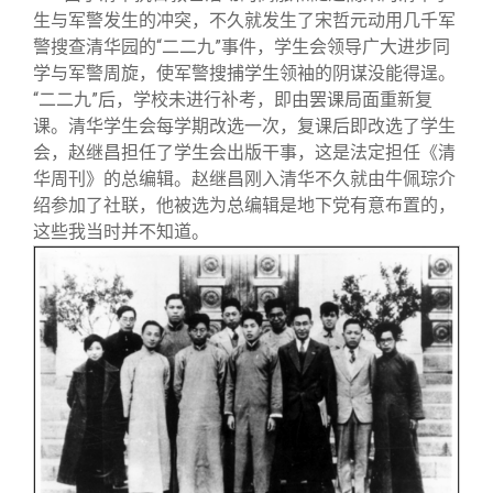
生与军警发生的冲突，不久就发生了宋哲元动用几千军
警搜查清华园的“二二九”事件，学生会领导广大进步同
学与军警周旋，使军警搜捕学生领袖的阴谋没能得逞。
“二二九”后，学校未进行补考，即由罢课局面重新复
课。清华学生会每学期改选一次，复课后即改选了学生
会，赵继昌担任了学生会出版干事，这是法定担任《清
华周刊》的总编辑。赵继昌刚入清华不久就由牛佩琮介
绍参加了社联，他被选为总编辑是地下党有意布置的，
这些我当时并不知道。