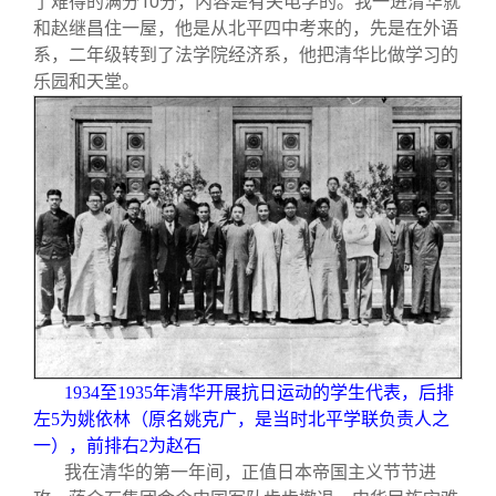
了难得的满分10分，内容是有关电学的。我一进清华就
和赵继昌住一屋，他是从北平四中考来的，先是在外语
系，二年级转到了法学院经济系，他把清华比做学习的
乐园和天堂。
1934
至1935年清华开展抗日运动的学生代表，后排
左5为姚依林（原名姚克广，是当时北平学联负责人之
一），前排右2为赵石
我在清华的第一年间，正值日本帝国主义节节进