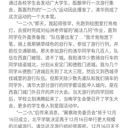
通过各校学生会发动广大学生，酝酿举行一次游行集
会，轰轰烈烈的“一二•九”运动因此爆发了，清华则成了
这次运动的一个大本营。
“一二•九”那天，我起得很早，先跑到绘图室打亮电
灯，去按时完成刘仙洲老师留的“画法几何”作业，直到
同学在外面责备我：“队伍要出发了……”我才匆匆放下
笔，骑上我那辆草绿色的自行车，参加了游行行列，并
担任交通联络。那天参加游行的清华同学有几百人，队
伍在西直门被阻，进不了城。我和清华少数骑自行车的
同学绕道城北，分别从安定门和德胜门进城。我与几个
同学从德胜门进城后先到了北大三院，然后又到西城寻
找城里的游行队伍。但那天除少数先遣队和我们骑车的
同学外，清华大部分游行的同学都没能冲入城内，是在
西直门城门外召开的声讨大会。当天游行的同学回校
后，学校立刻沸腾起来了，当晚学生会便召开了学生大
会，更多的学生卷入到爱国活动中。
“一二•九”后传来消息，“冀察政务委员会”将于12月
16日成立，北平学联决定再于12月16日举行更大规模
的示威游行。清华这次游行组织很周密。12月16日天不