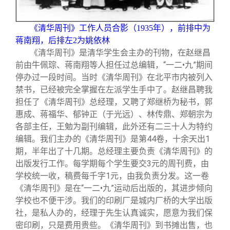
《清华周刊》工作人员合影（1935年），前排中为
蒋南翔，后排左2为姚依林
《清华周刊》是清华学生会主办的刊物，在赵继昌
前由牛佩琮、蒋南翔等人担任过总编辑，“一二•九”期间
停办过一段时间。当时《清华周刊》在北平市内被列入
禁书，已经被完全掌握在左派学生手中了。赵继昌聘我
担任了《清华周刊》总经理，又聘了郑继桥为秘书，郭
惠成、蒋福华、郁钟正（于光远）、林传鼎、郑朝宗为
各部主任，王勉为副刊编辑，此外还有二三十人为特约
编辑。我们主办的《清华周刊》是第44卷，十余天出1
期，半年出了十几期。总经理主要负责《清华周刊》的
出版发行工作。每学期每个学生要交3元的周刊费，由
学校统一收，稿费每千字1元，由我负责分发。这一卷
《清华周刊》是在“一二•九”运动后出版的，其进步倾向
学校也不便干涉。我们的印刷厂是城内厂桥的大学出版
社，是私人办的，经理于先生认真诚实，愿意为我们保
密印刷，只是费用贵些。《清华周刊》到书摊出售，也