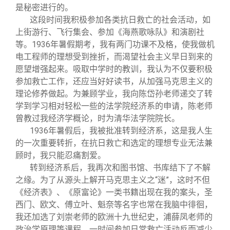
是秘密进行的。
这段时间我积极参加各类抗日救亡的社会活动，如
上街游行、飞行集会、参加《海燕歌咏队》和演剧社
等。1936年暑假期考，我有两门功课不及格，使我做机
电工程师的理想受到挫折，而渴望社会主义早日到来的
愿望增强起来。吸取中学时的教训，我认为不仅要积极
参加救亡工作，还应当好好读书，从加强马克思主义的
理论修养做起。为兼顾学业，我向陈岱孙老师递交了转
学到学习相对轻松一些的法学院经济系的申请，陈老师
曾教过我经济学概论，时为清华法学院院长。
1936
年暑假后，我被批准转到经济系，这是我人生
的一次重要转折，在抗日救亡和选定的理想专业无法兼
顾时，我只能忍痛割爱。
转到经济系后，我再次和图书馆、书库结下了不解
之缘。为了从源头上解开马克思主义之“迷”，这时不但
《经济表》、《原富论》一类书籍出现在我的案头，圣
西门、欧文、傅立叶、魁奈等名字也常在我脑中徘徊，
我还加选了刘崇老师的欧洲十九世纪史，浦薛凤老师的
政治学原理等课程，一时间参加日常救亡活动反而减少