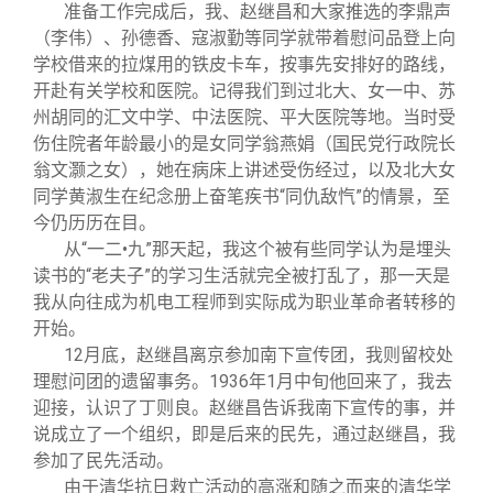
准备工作完成后，我、赵继昌和大家推选的李鼎声
（李伟）、孙德香、寇淑勤等同学就带着慰问品登上向
学校借来的拉煤用的铁皮卡车，按事先安排好的路线，
开赴有关学校和医院。记得我们到过北大、女一中、苏
州胡同的汇文中学、中法医院、平大医院等地。当时受
伤住院者年龄最小的是女同学翁燕娟（国民党行政院长
翁文灏之女），她在病床上讲述受伤经过，以及北大女
同学黄淑生在纪念册上奋笔疾书“同仇敌忾”的情景，至
今仍历历在目。
从“一二•九”那天起，我这个被有些同学认为是埋头
读书的“老夫子”的学习生活就完全被打乱了，那一天是
我从向往成为机电工程师到实际成为职业革命者转移的
开始。
12
月底，赵继昌离京参加南下宣传团，我则留校处
理慰问团的遗留事务。1936年1月中旬他回来了，我去
迎接，认识了丁则良。赵继昌告诉我南下宣传的事，并
说成立了一个组织，即是后来的民先，通过赵继昌，我
参加了民先活动。
由于清华抗日救亡活动的高涨和随之而来的清华学