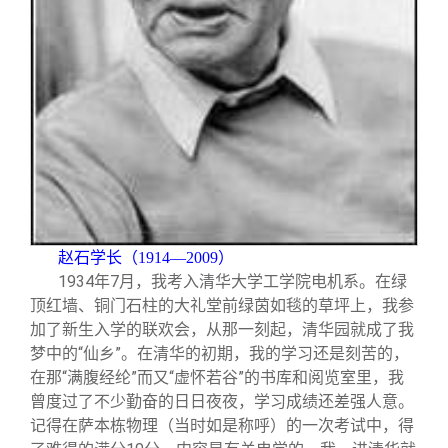
关闭
信息化服务
总会简介
三创大赛
会长致辞
实用信息
总会章程
理事会名单
制度法规
赵石学长（1914—2009）
1934
年7月，我考入清华大学工学院电机系。在绿
顶红墙、铜门石柱的大礼堂前绿茵如毯的草坪上，我参
联系我们
加了新生入学的联欢会，从那一刻起，清华园就成了我
梦中的“仙乡”。在清华的初期，我的学习还是刻苦的，
在那“满腹经纶”而又“虚怀若谷”的书库和阅览室里，我
曾度过了不少勤奋的日日夜夜，学习成绩还差强人意。
记得在萨本栋物理（当时如是称呼）的一次考试中，得