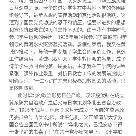
攻，蒋介石集团命令中国军队步步撤退，中华民族灾难
日益深重之际。清华的进步学生在中共地下党的外围组
织领导下，进步思想的宣传活动和其他活动很活跃，这
遭到了国民党反动派的恐吓和镇压，但要求进步的思想
和宣传抗日救亡的火种是扑不灭的。由于我有中学时代
参加学生运动的经历，1935年暑假我参加了黄诚等同学
领导的黄河水灾赈济募捐活动。暑假结束后，我又在黄
诚的推动下，与他一同参加了学生会的竞选工作，竞选
工作结束后，黄诚把我列入了学生救国会的名单，成了
清华学生救国会的第一届委员。由于我在工学院的课程
紧张，课外作业繁重，对抗日救亡工作的发展前途缺少
明确认识，“一二•九”前并未积极参加救国会的活动，只
是随叫随到。
此时华北的政治形势日益严峻，汉奸殷汝耕在成立
冀东防共自治政府之后又与日本策划华北五省自治政
府，1935年12月，他密令宋哲元成立了所谓的“冀察政
务委员会”。华北危险，北平危机，这正如清华大学救
国会告全国民众书中所说：“华北之大，已经安放不得
一张平静的书桌了！”在共产党秘密领导下，北平学联