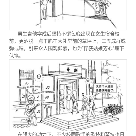
男生吉他学成后坚持不懈每晚出现在女生宿舍楼
前，更洒脱一点干脆在大礼堂前的草坪上，三五成群或
弹或唱，引来众人围观仰慕，也为“俘获姑娘芳心”埋下
伏笔。
在强大的动力下，不少校园歌手的歌技和琴技也日