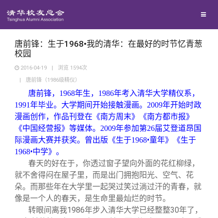
兴趣群体
捐赠方法
我要订阅
清华故事
西南联大校友会
义工计划
新媒体平台
青春风采
唐前锋：生于1968•我的清华：在最好的时节忆青葱
校园
2016-04-19
|
浏览
1594
次
校友文苑
|
唐前锋（1986级精仪）
唐前锋，1968年生，1986年考入清华大学精仪系，
校友讲坛
1991年毕业。大学期间开始接触漫画。2009年开始时政
漫画创作，作品刊登在《南方周末》《南方都市报》
《中国经营报》等媒体。2009年参加第26届艾登道昂国
校友视界
•
际漫画大赛并获奖。曾出版《生于1968
童年》《生于
•
1968
中学》。
校友服务
春天的好在于，你透过窗子望向外面的花红柳绿，
就不舍得闷在屋子里，而是出门拥抱阳光、空气、花
朵。而那些年在大学里一起哭过笑过淌过汗的青春，就
校友总会
终身学习
像是一个人的春天，是生命里最灿烂的时节。
转眼间离我1986年步入清华大学已经整整30年了，