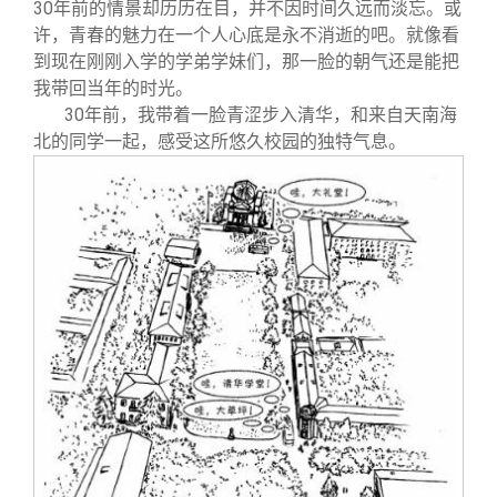
关闭
信息化服务
总会简介
30年前的情景却历历在目，并不因时间久远而淡忘。或
许，青春的魅力在一个人心底是永不消逝的吧。就像看
到现在刚刚入学的学弟学妹们，那一脸的朝气还是能把
三创大赛
会长致辞
我带回当年的时光。
30
年前，我带着一脸青涩步入清华，和来自天南海
北的同学一起，感受这所悠久校园的独特气息。
实用信息
总会章程
理事会名单
制度法规
联系我们