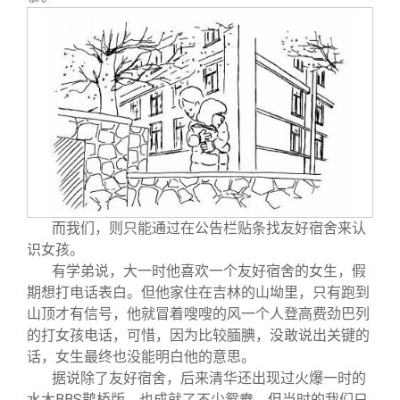
而我们，则只能通过在公告栏贴条找友好宿舍来认
识女孩。
有学弟说，大一时他喜欢一个友好宿舍的女生，假
期想打电话表白。但他家住在吉林的山坳里，只有跑到
山顶才有信号，他就冒着嗖嗖的风一个人登高费劲巴列
的打女孩电话，可惜，因为比较腼腆，没敢说出关键的
话，女生最终也没能明白他的意思。
据说除了友好宿舍，后来清华还出现过火爆一时的
水木BBS鹊桥版，也成就了不少鸳鸯。但当时的我们只