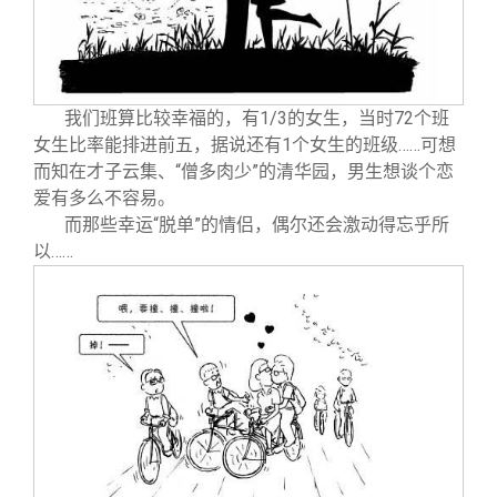
我们班算比较幸福的，有1/3的女生，当时72个班
女生比率能排进前五，据说还有1个女生的班级……可想
而知在才子云集、“僧多肉少”的清华园，男生想谈个恋
爱有多么不容易。
而那些幸运“脱单”的情侣，偶尔还会激动得忘乎所
以……