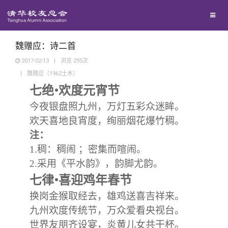
兴趣群体
捐赠方法
我要订阅
清华故事
西南联大校友会
义工计划
新媒体平台
青春风采
魏赠应：诗二首
2017-02-13
|
浏览
295
次
|
魏赠应（1962土木）
校友文苑
•
七绝
欢度元宵节
今夜银盘照九州，万灯五彩众迷眸。
校友讲坛
欢天喜地良宵度，绚丽烟花爆竹稠。
注：
校友视界
1.
稠：稠闹 ；密集而喧闹。
2.
采用《平水韵》，韵脚尤韵。
校友服务
•
七律
喜迎鸡年春节
换岗金猴取经去，雄鸡送喜吉祥来。
校友总会
终身学习
九州欢度传统节，万众爱看央视台。
世界友朋齐设宴，炎黄儿女共干杯。