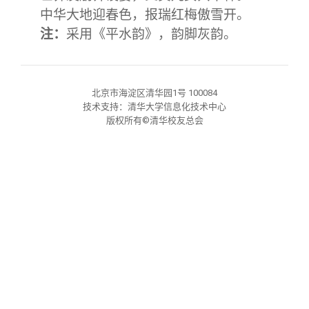
关闭
信息化服务
总会简介
中华大地迎春色，报瑞红梅傲雪开。
注：
采用《平水韵》，韵脚灰韵。
三创大赛
会长致辞
实用信息
总会章程
北京市海淀区清华园1号 100084
技术支持：清华大学信息化技术中心
版权所有©清华校友总会
理事会名单
制度法规
联系我们