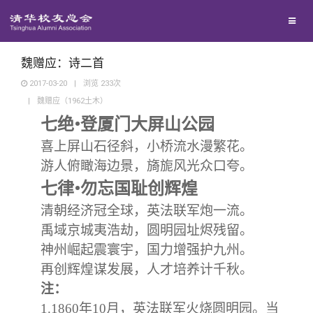
兴趣群体
捐赠方法
我要订阅
清华故事
西南联大校友会
义工计划
新媒体平台
青春风采
魏赠应：诗二首
2017-03-20
|
浏览
233
次
|
魏赠应（1962土木）
校友文苑
•
七绝
登厦门大屏山公园
喜上屏山石径斜，小桥流水漫繁花。
校友讲坛
游人俯瞰海边景，旖旎风光众口夸。
•
七律
勿忘国耻创辉煌
校友视界
清朝经济冠全球，英法联军炮一流。
禹域京城夷浩劫，圆明园址烬残留。
校友服务
神州崛起震寰宇，国力增强护九州。
再创辉煌谋发展，人才培养计千秋。
校友总会
终身学习
注：
1.1860
年10月，英法联军火烧圆明园。当