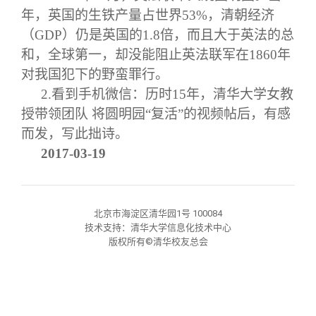
关闭
信息化服务
总会简介
年，英国的生铁产量占世界53%，清朝经济
（GDP）仍是英国的1.8倍，而且大于英法的总
三创大赛
会长致辞
和，全球第一，却没能阻止英法联军在1860年
对我国犯下的野蛮罪行。
实用信息
总会章程
2.
看到手机微信：历时15年，清华大学女教
授带领团队 将圆明园“复活”的视频帖后，有感
而发，写此拙诗。
理事会名单
2017-03-19
制度法规
北京市海淀区清华园1号 100084
联系我们
技术支持：清华大学信息化技术中心
版权所有©清华校友总会