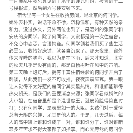
一片混乱中我总算见到了系里的师兄师姐，被领到十二
号楼报道，然后到六号楼安顿下来。
宿舍里有一个女生在收拾房间，是北京的何同学。
她外表朴实，说话不急不徐，沉稳温和，有种天然的亲
和力。没过多久，另外两位也到了，是温州的张同学和
安庆的房同学。除了何同学，大家都是第一次住宿舍，
不免心中忐忑，言语拘谨。何同学领着我们买了些生活
必需品，收拾好床铺，就各自沉默了。那天夜里，窗外
传来哗哗的响声，我以为是在下雨，后来才知道，北京
的秋天几乎是没有雨的，那是白杨树叶在风中的声响。
第二天晚上熄灯后，拥有丰富住宿经验的何同学开启了
卧谈，从此我们一发不可收拾，夜夜声震屋瓦。第一眼
让人觉得不太好惹的房同学其实最热情，和谁都能聊得
热火朝天，是我们的重要消息来源；张同学看似娇气的
大小姐，在宿舍里却是个混世魔王，涎皮赖脸得简直讨
打；只有何同学，是表里如一的大姐。女孩们对于爱情
总有无限的兴趣，尤其是他人的。于是，几天过后，每
人的高中班上谁和谁成了一对，谁和谁分了，谁对谁暗
恋多年苦求不得大家都了如指掌。而心无旁骛的房同学