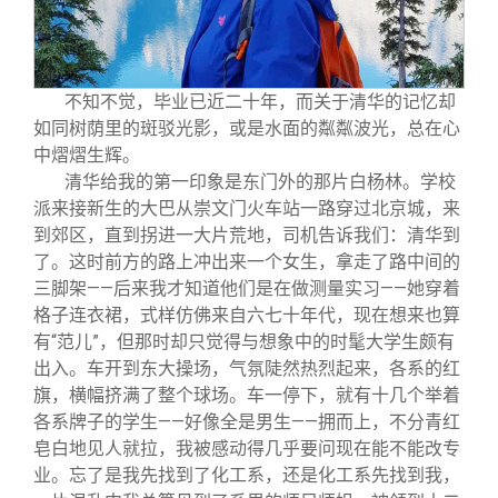
关闭
信息化服务
总会简介
三创大赛
会长致辞
不知不觉，毕业已近二十年，而关于清华的记忆却
如同树荫里的斑驳光影，或是水面的粼粼波光，总在心
实用信息
总会章程
中熠熠生辉。
清华给我的第一印象是东门外的那片白杨林。学校
派来接新生的大巴从崇文门火车站一路穿过北京城，来
理事会名单
到郊区，直到拐进一大片荒地，司机告诉我们：清华到
了。这时前方的路上冲出来一个女生，拿走了路中间的
制度法规
三脚架——后来我才知道他们是在做测量实习——她穿着
格子连衣裙，式样仿佛来自六七十年代，现在想来也算
有“范儿”，但那时却只觉得与想象中的时髦大学生颇有
联系我们
出入。车开到东大操场，气氛陡然热烈起来，各系的红
旗，横幅挤满了整个球场。车一停下，就有十几个举着
各系牌子的学生——好像全是男生——拥而上，不分青红
皂白地见人就拉，我被感动得几乎要问现在能不能改专
业。忘了是我先找到了化工系，还是化工系先找到我，