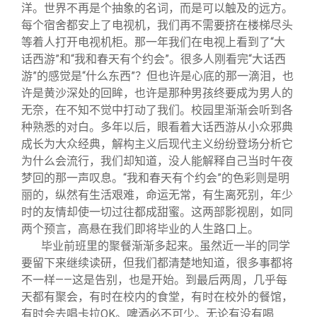
洋。世界不再是个抽象的名词，而是可以触及的远方。
每个宿舍都安上了电视机，我们再不需要挤在楼梯尽头
等着人打开电视机柜。那一年我们在电视上看到了“大
话西游”和“我和春天有个约会”。很多人刚看完“大话西
游”的感觉是“什么东西”？但也许是心底的那一滴泪，也
许是黄沙深处的回眸，也许是那种男孩终要成为男人的
无奈，在不知不觉中打动了我们。校园里渐渐会听到各
种熟悉的对白。多年以后，眼看着大话西游从小众邪典
成长为大众经典，解构主义后现代主义纷纷登场分析它
为什么会流行，我们却知道，没人能解释自己当时午夜
梦回的那一声叹息。“我和春天有个约会”的色彩则是明
丽的，纵然有生活艰难，命运无常，有生离死别，年少
时的友情却使一切过往都成甜蜜。这两部影视剧，如同
两个预言，高悬在我们即将毕业的人生路口上。
毕业前班里的聚餐渐渐多起来。虽然近一半的同学
要留下来继续读研，但我们都清楚地知道，很多事都将
不一样——这是告别，也是开始。到最后两周，几乎每
天都有聚会，有时在校内的食堂，有时在校外的餐馆，
有时会去唱卡拉OK。啤酒必不可少。无论有没有喝