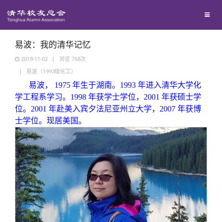
兴趣群体
捐赠方法
我要订阅
清华故事
西南联大校友会
义工计划
新媒体平台
青春风采
易波：我的清华记忆
2018-11-02
|
浏览
768
次
|
易波（1993级化工）
校友文苑
易波， 1975 年生于湖南。1993 年进入清华大学化
学工程系学习。1998 年获学士学位，2001 年获硕士学
校友讲坛
位。2001 年赴美入宾夕法尼亚州立大学，2007 年获博
士学位。现居美国。
校友视界
校友服务
校友总会
终身学习