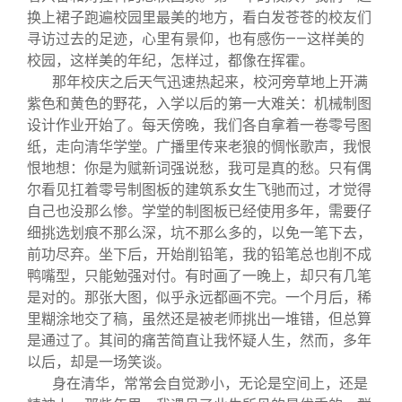
换上裙子跑遍校园里最美的地方，看白发苍苍的校友们
寻访过去的足迹，心里有景仰，也有感伤——这样美的
校园，这样美的年纪，怎样过，都像在挥霍。
那年校庆之后天气迅速热起来，校河旁草地上开满
紫色和黄色的野花，入学以后的第一大难关：机械制图
设计作业开始了。每天傍晚，我们各自拿着一卷零号图
纸，走向清华学堂。广播里传来老狼的惆怅歌声，我恨
恨地想：你是为赋新词强说愁，我可是真的愁。只有偶
尔看见扛着零号制图板的建筑系女生飞驰而过，才觉得
自己也没那么惨。学堂的制图板已经使用多年，需要仔
细挑选划痕不那么深，坑不那么多的，以免一笔下去，
前功尽弃。坐下后，开始削铅笔，我的铅笔总也削不成
鸭嘴型，只能勉强对付。有时画了一晚上，却只有几笔
是对的。那张大图，似乎永远都画不完。一个月后，稀
里糊涂地交了稿，虽然还是被老师挑出一堆错，但总算
是通过了。其间的痛苦简直让我怀疑人生，然而，多年
以后，却是一场笑谈。
身在清华，常常会自觉渺小，无论是空间上，还是