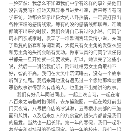
一脸茫然：我怎么不知道我们中学有这样的事？是他们
没告诉我吗？但她天赋异秉且进步神速，后来每当有同
学来访，她都会显示出极大的八卦热情，一定要打探出
各种深埋的感情线索。等有的没的感情线都聊完，连编
都编不出来的时候，我们会讲自己看过的小说。何同学
周末回亲戚家时，发现了一堆欧洲宫廷爱情小说，充满
了重复的俗套和陈词滥调，大概只有女主角的发型衣服
和男主角的头衔会略有变动。做事认真的何同学读任何
书都是一旦开始就一定要读完，所以，她读完了这些小
说，然后一一讲给我们听，附带吐槽男女主角眼神不
好，智商不高。我们在大笑中沉沉睡去，没有一个故事
听到了结局。我后来再也没有遇见过一个像她那样会把
恶俗故事讲得那么有趣的人，也重复不出她讲的故事。
我们有好几年同进同出。一起上晚自习，一起在考
八百米之前临时抱佛脚，去东操跑圈，一起在熄灯前出
门买夜宵，八号楼商店的冰淇淋，五号楼小卖部的干脆
面和煎饼，以及后来加入的九食堂的馒头片都曾是我们
的最爱。当然也一起长胖。第一年的寒假，我们一起带
着兴奋和对挂科的恐惧回家。第一年的校庆，我们一起