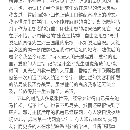
精神上。那些年里，我遇见了此生所见的最优秀的一群
人，也开始认识了半个世纪前生活在这里的伟大灵魂。
我去过一教后面的小山包上读王国维纪念碑上的碑文。
我不懂先生的学问，更不能理解他的自沉，却隐隐地感
到了作为思想者的沉重：即使思想的结果通向死亡，也
在所不惜。那句著名的“独立之精神，自由之思想”与其
说是陈寅恪先生对王国维的褒扬，不如说是自况。大礼
堂旁边的闻一多雕像也是我时时驻足的地方，雕像后的
题字令我至今深思：“诗人最大的天赋是爱，爱他的祖
国，爱他的人民”。记得是叶企孙先生雕像落成的那段
时间，某天在四教一楼的大厅里，昏暗灯光下我隔着橱
窗第一次知道了熊大缜这个名字，他灿烂的笑容和惨烈
的结局使我浑身战栗。虽然他们的高度我永远无法企
及，却值得我一生去仰望，追逐。
五年的时光大多紧张忙碌，经常会觉得自己是在跑
马拉松，喘不上气，也看不见尽头。然而还是很快到了
尾声。那时主楼后厅的机房已经联网，有人没日没夜地
玩MUD，成为第一代网瘾少年；有人通过BBS 结交网
友；而更多的人在那里联系国外的学校，准备飞越重