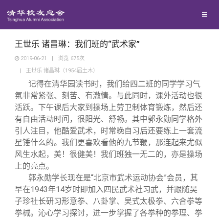
兴趣群体
捐赠方法
我要订阅
清华故事
西南联大校友会
义工计划
新媒体平台
青春风采
王世乐 诸昌琳：我们班的“武术家”
2019-06-21
|
浏览
675
次
|
王世乐 诸昌琳（1954届土木）
校友文苑
记得在清华园读书时，我们给四二班的同学学习气
氛非常紧张、刻苦、有激情。与此同时，课外活动也很
校友讲坛
活跃。下午课后大家到操场上劳卫制体育锻炼，然后还
有自由活动时间，很阳光、舒畅。其中郭永勋同学格外
引人注目，他酷爱武术，时常晚自习后还要练上一套流
校友视界
星锤什么的。我们更喜欢看他的九节鞭，那连起来尤似
风生水起，美！很健美！我们班独一无二的，亦是操场
校友服务
上的亮点。
郭永勋学长现在是“北京市武术运动协会”会员，其
早在1943年14岁时即加入四民武术社习武，并跟随吴
校友总会
终身学习
子珍社长研习形意拳、八卦掌、吴式太极拳、六合拳等
拳械。沁心学习探讨，进一步掌握了各拳种的拳理、拳