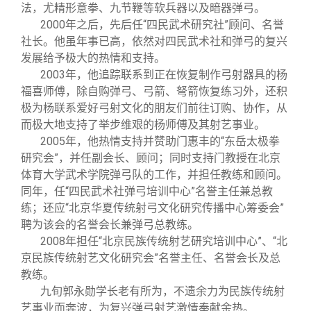
关闭
信息化服务
总会简介
法，尤精形意拳、九节鞭等软兵器以及暗器弹弓。
2000
年之后，先后任“四民武术研究社”顾问、名誉
社长。他虽年事已高，依然对四民武术社和弹弓的复兴
三创大赛
会长致辞
发展给予极大的热情和支持。
2003
年，他追踪联系到正在恢复制作弓射器具的杨
实用信息
总会章程
福喜师傅，除自购弹弓、弓箭、弩箭恢复练习外，还积
极为杨联系爱好弓射文化的朋友们前往订购、协作，从
而极大地支持了举步维艰的杨师傅及其射艺事业。
理事会名单
2005
年，他热情支持并赞助门惠丰的“东岳太极拳
研究会”，并任副会长、顾问；同时支持门教授在北京
制度法规
体育大学武术学院弹弓队的工作，并担任教练和顾问。
同年，任“四民武术社弹弓培训中心”名誉主任兼总教
练；还应“北京华夏传统射弓文化研究传播中心筹委会”
联系我们
聘为该会的名誉会长兼弹弓总教练。
2008
年担任“北京民族传统射艺研究培训中心”、“北
京民族传统射艺文化研究会”名誉主任、名誉会长及总
教练。
九旬郭永勋学长老有所为，不遗余力为民族传统射
艺事业而奔波，为复兴弹弓射艺激情奉献余热。