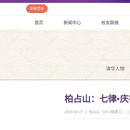
邮箱登录
首页
新闻中心
校友联络
清华人物
柏占山：七律•庆
2023-04-27
|
柏占山（1972级建工）
|