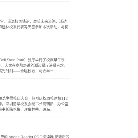
一堂，重温校园情谊，展望未来道路。活动
和桂林校友代表冯天喜参加本次活动，与柳
 State Park）餐厅举行了校庆早午餐
会。大家在宽敞舒适的湖边餐厅进餐言欢，
时刻——合唱校歌，与去年一...
届选举暨校庆大会，热烈庆祝母校建校112
峰，深圳清华校友会秘书长高朝阳、办公室
长陈艳梅、理事林荣，珠海...
Adobe Reader PDF 阅读器,安装后即