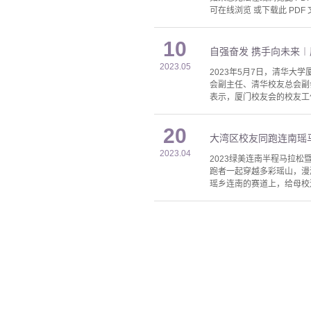
可在线浏览 或下载此 PDF 
10
自强奋发 携手向未来︱
2023.05
2023年5月7日，清华大
会副主任、清华校友总会副
表示，厦门校友会的校友工
20
大湾区校友同跑连南瑶马
2023.04
2023绿美连南半程马拉松
跑者一起穿越多彩瑶山，漫
瑶乡连南的赛道上，给母校