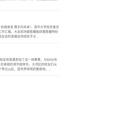
“自强奋发 携手向未来”。清华大学校务委员
工作汇报。大会现场姜胜耀致辞姜胜耀特别
会的发展会持续给予大...
校友和家属参加了这一场赛事，与8000名
一天在美丽的清华园举办，大湾区的校友们从
北山区，是世界排瑶的聚居地，...