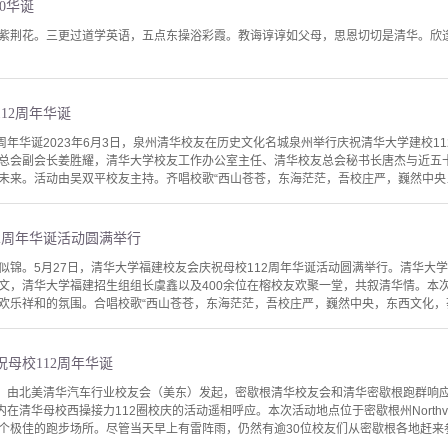
0华诞
紫荆花。三更过道学英语，五点东操浴彩霞。教诲谆谆如父母，思恩切切是清华。欣
12周年华诞
周年华诞2023年6月3日，泉州清华校友在历史文化名城泉州举行庆祝清华大学建校11
总会副会长姜胜耀，清华大学校友工作办公室主任、清华校友总会秘书长唐杰与近五
未来。活动由吴双平校友主持。齐唱校歌“西山苍苍，东海茫茫，吾校庄严，巍然中央……
2周年华诞活动圆满举行
似锦。5月27日，清华大学福建校友会庆祝母校112周年华诞活动圆满举行。清华大
文，清华大学福建招生组组长虞鑫以及400余位在榕校友欢聚一堂，共叙清华情。本
欢乐祥和的氛围。合唱校歌“西山苍苍，东海茫茫，吾校庄严，巍然中央，东西文化，荟
母校112周年华诞
日，由北美清华汽车行业校友会（美东）发起，密歇根清华校友会和清华密歇根跑群响应，
内在清华母校西操接力112圈校庆的活动遥相呼应。本次活动地点位于密歇根州Northv
个极佳的跑步场所。尽管当天早上有雷阵雨，仍然有逾30位校友们从密歇根各地赶来参