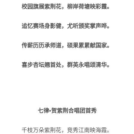
校园旗展紫荆花，柳岸荷塘映彩霞。
追忆赛场身影健，尤听颁奖掌声哗。
传薪历历承师道，硕果累累献国家。
喜步杏坛翘首处，群英永唱颂清华。
七律
•
贺紫荆合唱团首秀
千枝万朵紫荆花，竞秀江南映海霞。