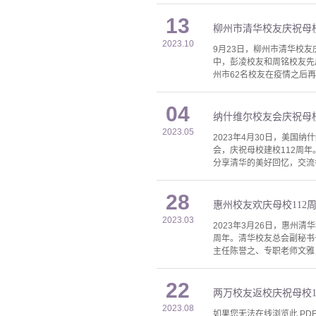
13
柳州市清华校友庆祝母校
2023.10
9月23日，柳州市清华校
中，彭凌校友和周铭校友先
州市62名校友在疫情之后
04
纳什维尔校友会庆祝母校
2023.05
2023年4月30日，美国纳什
会，庆祝母校建校112周
分享清华的美好回忆，交流
28
惠州校友欢庆母校112
2023.03
2023年3月26日，惠
周年。清华校友总会副秘书
主任陈誉之、专职老师文雅
22
两万校友返校庆祝母校1
2023.08
如果您无法在线浏览此 PDF 