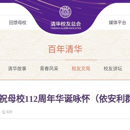
回馈母校
媒体平台
百年清华
清华故事
青春风采
校友文苑
校友讲坛
祝母校112周年华诞咏怀（依安利
329