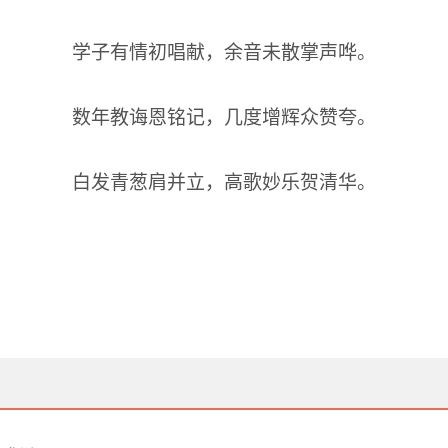
学子有情初唱献，余音未散掌声哗。
数年教诲恩铭记，几度增辉众赞夸。
白发青葱肩并立，高歌妙乐贺清华。