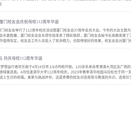
文
厦门校友会庆祝母校112周年华诞
学厦门校友会举行了112周年校庆活动暨厦门校友会37周年会员大会。今年的大会主题为
会长姜胜耀，厦门校友会会长缪存旭发表了精彩致辞，厦门校友会秘书长高朝发做了
作值得肯定，校友会工作人员投入了较多精力，也取得很好的效果，校友总会对厦门校友
 共庆母校112周年华诞
暨梦想益行者欢乐跑于4月16日早上8点鸣枪开跑。120余名来自粤港澳大湾区及广西的
游绿美连南。4月恰逢清华大学112周年校庆，2023年春季清华校园马拉松也于同
送上生日的祝福。美景与挑战并存，这是参赛的校友对连南瑶马赛道的共识。连南位于粤