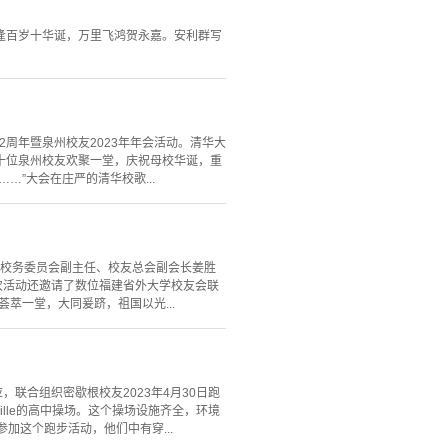
逢百岁十华诞，万里飞鸿贺永嘉。安利群写
2周年暨泉州校友2023年年会活动。清华大
十位泉州校友欢聚一堂，庆祝母校华诞，重
”大会在庄严的清华校歌...
学校务委员会副主任、校友总会副会长姜胜
次活动还邀请了数位福建省外大学校友会联
萃一堂，大同爰跻，祖国以光...
联合组织密歇根校友2023年4月30日跑
ille的高中操场。这个操场设施齐全，环境
加这个跑步活动，他们中有穿...