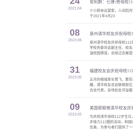
24
安利群：七律•贺母校11
2021.04
少小辞亲远望家，人间四月
于2021年4月23
08
泉州清华校友庆祝母校1
2023.06
泉州清华校友庆祝母校112
学校务委员会副主任、校友
温校园情谊，总结过去展望
31
福建校友会庆祝母校11
2023.05
五月的榕城草长莺飞，繁花
耀，清华校友总会联络部左
合会代表，会场处处洋溢着
09
美国密歇根清华校友庆祝
2023.05
为庆祝清华母校112岁生
步接力112圈的活动，和国
优美，为参与者们提供了一