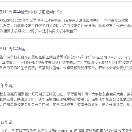
112周年华诞暨中秋联谊活动举行
友庆祝母校112周年华诞暨中秋活动在柳州川海左岸大酒店成功举办，老中青校友欢聚
后发言，对柳州校友工作做了相关说明。广西校友会代表张涛、珠海校友会代表班勇
再次相聚庆祝母校112周岁华诞并共同庆祝中秋佳节
112周年华诞
维尔清华校友会在风景如画的田纳西波恩斯的蒙哥马利·拜尔州立公园（Montgomery Bell
年。本次聚会，我们特别欢迎近年来到纳什维尔的两位同学翁珮和王波加入我们的校友
各自的工作和生活情况，气氛欢快温馨。餐毕转移到餐厅晾台，开始本会聚会传统的高光
周年华诞
州清华校友及嘉宾相聚惠州红花湖景区红花山庄，举行惠州市清华大学校友会会员大会、换
长施嘉儒、联络部沈妍，清华深圳国际研究生院党委书记、深圳清华校友会会长武晓
，广州清华校友会副会长余广健，东莞清华校友会监事长邬新国、副会长谢红文、副秘书
12华诞
文件，则可以下载免费小巧的 福昕(Foxit) PDF 阅读器,安装后即可在线浏览 或下载免费的 