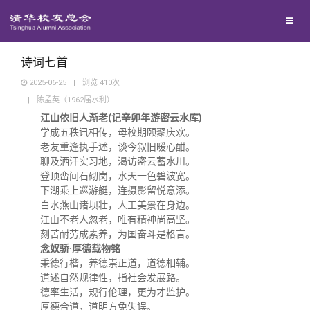
兴趣群体
捐赠方法
我要订阅
清华故事
西南联大校友会
义工计划
新媒体平台
青春风采
诗词七首
2025-06-25
|
浏览
410
次
|
陈孟英（1962届水利）
校友文苑
江山依旧人渐老(记辛卯年游密云水库)
学成五秩讯相传，母校期颐聚庆欢。
校友讲坛
老友重逢执手述，谈今叙旧暖心酣。
聊及洒汗实习地，渴访密云蓄水川。
登顶峦间石砌岗，水天一色碧波宽。
校友视界
下湖乘上巡游艇，连摄影留悦意添。
白水燕山诸坝壮，人工美景在身边。
江山不老人忽老，唯有精神尚高坚。
校友服务
刻苦耐劳成素养，为国奋斗是格言。
念奴骄·厚德载物铭
秉德行楷，养德崇正道，道德相辅。
校友总会
终身学习
道述自然规律性，指社会发展路。
德率生活，规行伦理，更为才监护。
厚德合道，道明方免失误。