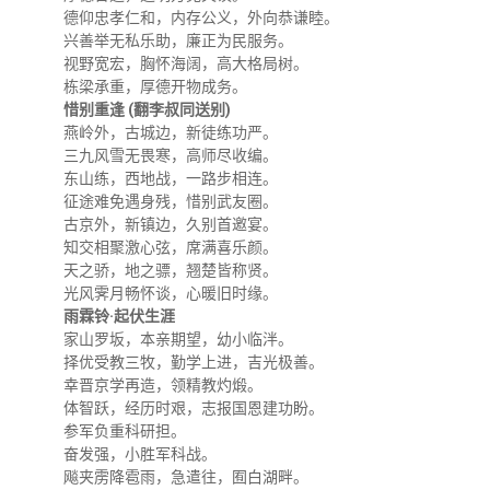
关闭
信息化服务
总会简介
德仰忠孝仁和，内存公义，外向恭谦睦。
兴善举无私乐助，廉正为民服务。
视野宽宏，胸怀海阔，高大格局树。
三创大赛
会长致辞
栋梁承重，厚德开物成务。
惜别重逢 (翻李叔同送别)
燕岭外，古城边，新徒练功严。
实用信息
总会章程
三九风雪无畏寒，高师尽收编。
东山练，西地战，一路步相连。
征途难免遇身残，惜别武友圈。
理事会名单
古京外，新镇边，久别首邀宴。
知交相聚激心弦，席满喜乐颜。
天之骄，地之骠，翘楚皆称贤。
制度法规
光风霁月畅怀谈，心暖旧时缘。
雨霖铃·起伏生涯
家山罗坂，本亲期望，幼小临泮。
联系我们
择优受教三牧，勤学上进，吉光极善。
幸晋京学再造，领精教灼煅。
体智跃，经历时艰，志报国恩建功盼。
参军负重科研担。
奋发强，小胜军科战。
飚夹雳降雹雨，急遣往，囿白湖畔。