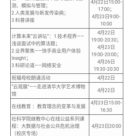
4
月22日15:00-
测、模拟与管理；
17:00；
2.
人类发展与新发传染病；
4
月23日9:00-
3.
科普讲座
10:00
4
月22日
计算未来“云讲坛”：1.技术视界——
19:00-20:30；
浅谈面试中的算法题；
4
月23日
2.
业界聚焦——快手商业用户体验
19:00-20:00；
Insight；
4
月26日
3.
科研论道——网络安全
19:30-20:30
祝福母校朗诵活动
4
月22日
“云观展”——走进清华大学艺术博物
4
月22日
馆
4
月23日15:00-
在线教育 ：教育理念的变革与发展
16:30
社科学院继教中心在线公益系列课
程：大数据与社会公共危机治理
4
月23日20:00
（校庆专场）