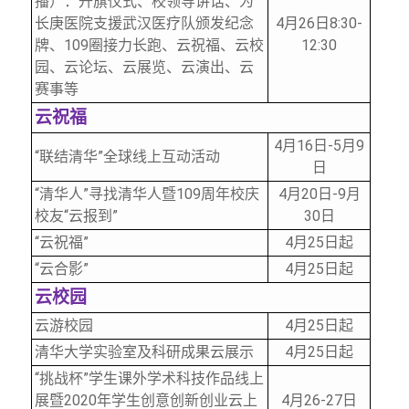
播）：升旗仪式、校领导讲话、为
长庚医院支援武汉医疗队颁发纪念
4
月26日8:30-
牌、109圈接力长跑、云祝福、云校
12:30
园、云论坛、云展览、云演出、云
赛事等
云祝福
4
月16日-5月9
“联结清华”全球线上互动活动
日
“清华人”寻找清华人暨109周年校庆
4
月20日-9月
校友“云报到”
30日
“云祝福”
4
月25日起
“云合影”
4
月25日起
云校园
云游校园
4
月25日起
清华大学实验室及科研成果云展示
4
月25日起
“挑战杯”学生课外学术科技作品线上
展暨2020年学生创意创新创业云上
4
月26-27日