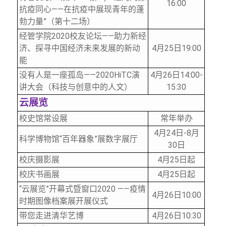
16:00
抗疫同心——在抗疫中展现青年的蓬
勃力量”（第十二场）
经管学院2020校友论坛——助力新经
济、探寻中国经济未来发展的新动
4
月25日19:00
能
没有人是一座孤岛——2020HiTC演
4
月26日14:00-
讲大会（科技与创意中的人文）
15:30
云展览
校史馆常设展
常年举办
4
月24日-8月
科学博物馆“百年器象”展数字展厅
30日
校庆摄影展
4
月25日起
校庆书画展
4
月25日起
“云展览”开幕式暨窗口2020 ——疫情
4
月26日10:00
时期图像档案展开展仪式
带您走进清华艺博
4
月26日10:30