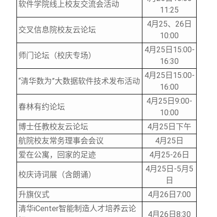
软件学院线上校友交流会活动
11:25
4
月25、26日
交叉信息院校友云论坛
10:00
4
月25日15:00-
师门论坛（校庆专场）
16:30
4
月25日15:00-
“清华数为”大数据软件技术发布活动
16:00
4
月25日9:00-
春林有约论坛
10:00
博士任教校友云论坛
4
月25日下午
航院校友常务理事会会议
4
月25日
爱在公寓，回家的足迹
4
月25-26日
4
月25日-5月5
校庆诗词展（含朗诵）
日
升旗仪式
4
月26日7:00
清华iCenter智能制造人才培养云论
4
月26日8:30