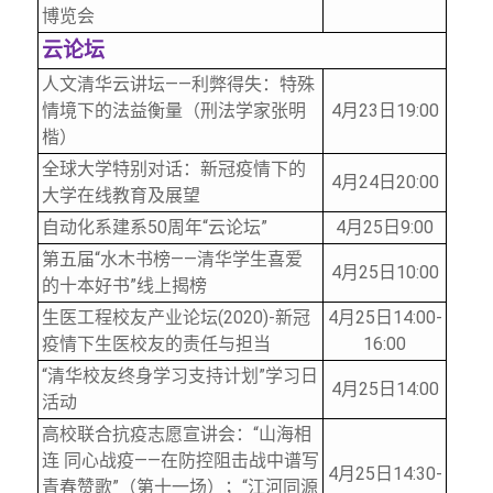
博览会
云论坛
人文清华云讲坛——利弊得失：特殊
情境下的法益衡量（刑法学家张明
4
月23日19:00
楷）
全球大学特别对话：新冠疫情下的
4
月24日20:00
大学在线教育及展望
自动化系建系50周年“云论坛”
4
月25日9:00
第五届“水木书榜——清华学生喜爱
4
月25日10:00
的十本好书”线上揭榜
生医工程校友产业论坛(2020)-新冠
4
月25日14:00-
疫情下生医校友的责任与担当
16:00
“清华校友终身学习支持计划”学习日
4
月25日14:00
活动
高校联合抗疫志愿宣讲会：“山海相
连 同心战疫——在防控阻击战中谱写
4
月25日14:30-
青春赞歌”（第十一场）；“江河同源