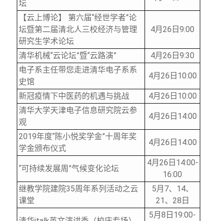
坛
【云上博论】 第六届“经世学者”论
坛暨第二届清北人三校经济与管理
4
月26日9:00
研究生学术论坛
清华机械“云论坛”暨“云路演”
4
月26日9:30
电子系主任带您走进清华电子系系
4
月26日10:00
史馆
新冠疫情下中医药的机遇与挑战
4
月26日10:00
清华大学天津电子信息研究院云参
4
月26日14:00
观
2019
年度“陈小悦奖学金”十周年奖
4
月26日14:00
学金颁布仪式
4
月26日14:00-
“可持续发展周”气候变化论坛
16:00
继教学院建院35周年系列活动之云
5
月7、14、
课堂
21、28日
5
月8日19:00-
清华italk英文演讲秀（校庆专场）