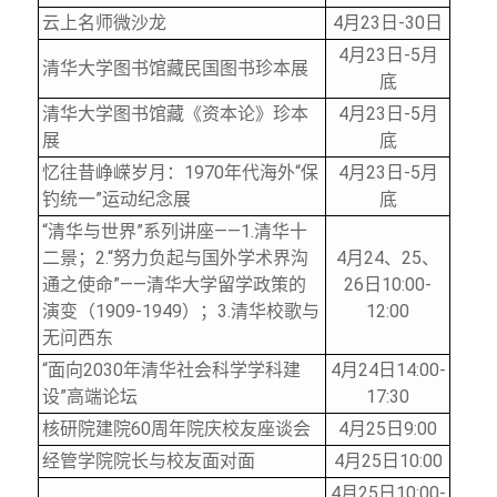
云上名师微沙龙
4
月23日-30日
4
月23日-5月
清华大学图书馆藏民国图书珍本展
底
清华大学图书馆藏《资本论》珍本
4
月23日-5月
展
底
忆往昔峥嵘岁月：1970年代海外“保
4
月23日-5月
钓统一”运动纪念展
底
“清华与世界”系列讲座——1.清华十
二景；2.“努力负起与国外学术界沟
4
月24、25、
通之使命”——清华大学留学政策的
26日10:00-
演变（1909-1949）；3.清华校歌与
12:00
无问西东
“面向2030年清华社会科学学科建
4
月24日14:00-
设”高端论坛
17:30
核研院建院60周年院庆校友座谈会
4
月25日9:00
经管学院院长与校友面对面
4
月25日10:00
4
月25日10:00-