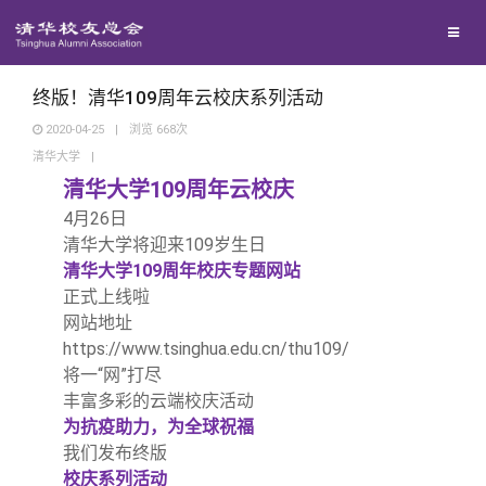
校友总会
兴趣群体
捐赠方法
我要订阅
清华故事
终身学习
关闭
西南联大校友会
义工计划
新媒体平台
青春风采
信息化服务
总会简介
终版！清华109周年云校庆系列活动
2020-04-25
|
浏览
668
次
清华大学
|
校友文苑
三创大赛
会长致辞
清华大学109周年云校庆
4
月26日
校友讲坛
实用信息
总会章程
清华大学将迎来109岁生日
清华大学109周年校庆专题网站
校友视界
理事会名单
正式上线啦
网站地址
https://www.tsinghua.edu.cn/thu109/
制度法规
将一“网”打尽
丰富多彩的云端校庆活动
联系我们
为抗疫助力，为全球祝福
我们发布终版
校庆系列活动