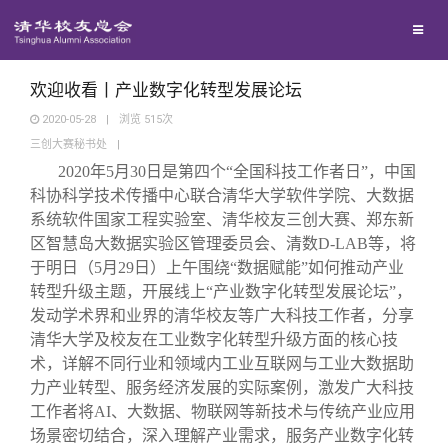
校友总会
兴趣群体
捐赠方法
我要订阅
清华故事
终身学习
关闭
西南联大校友会
义工计划
新媒体平台
青春风采
信息化服务
总会简介
欢迎收看丨产业数字化转型发展论坛
2020-05-28
|
浏览
515
次
三创大赛秘书处
|
校友文苑
三创大赛
会长致辞
2020
年5月30日是第四个“全国科技工作者日”，中国
科协科学技术传播中心联合清华大学软件学院、大数据
校友讲坛
实用信息
总会章程
系统软件国家工程实验室、清华校友三创大赛、郑东新
区智慧岛大数据实验区管理委员会、清数D-LAB等，将
于明日（5月29日）上午围绕“数据赋能”如何推动产业
校友视界
理事会名单
转型升级主题，开展线上“产业数字化转型发展论坛”，
发动学术界和业界的清华校友等广大科技工作者，分享
制度法规
清华大学及校友在工业数字化转型升级方面的核心技
术，详解不同行业和领域内工业互联网与工业大数据助
力产业转型、服务经济发展的实际案例，激发广大科技
联系我们
工作者将AI、大数据、物联网等新技术与传统产业应用
场景密切结合，深入理解产业需求，服务产业数字化转