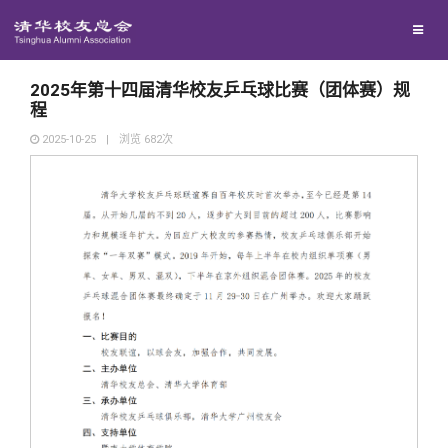
校友总会
兴趣群体
捐赠方法
我要订阅
清华故事
终身学习
关闭
西南联大校友会
义工计划
新媒体平台
青春风采
信息化服务
总会简介
2025年第十四届清华校友乒乓球比赛（团体赛）规
程
2025-10-25
|
浏览
682
次
校友文苑
三创大赛
会长致辞
校友讲坛
实用信息
总会章程
校友视界
理事会名单
制度法规
联系我们