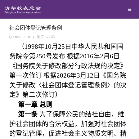
校友总会
兴趣群体
捐赠方法
我要订阅
清华故事
终身学习
西南联大校友会
义工计划
新媒体平台
青春风采
信息化服务
总会简介
社会团体登记管理条例
2026-03-18
|
浏览
1221
次
（1998年10月25日中华人民共和国国
校友文苑
三创大赛
会长致辞
务院令第250号发布 根据2016年2月6日
《国务院关于修改部分行政法规的决定》
校友讲坛
实用信息
总会章程
第一次修订 根据2026年3月12日《国务院
校友视界
理事会名单
关于修改〈社会团体登记管理条例〉的决
定》第二次修订）
制度法规
第一章 总则
第一条
为了保障公民的结社自由，维
联系我们
护社会团体的合法权益，加强对社会团体
的登记管理，促进社会主义物质文明、精