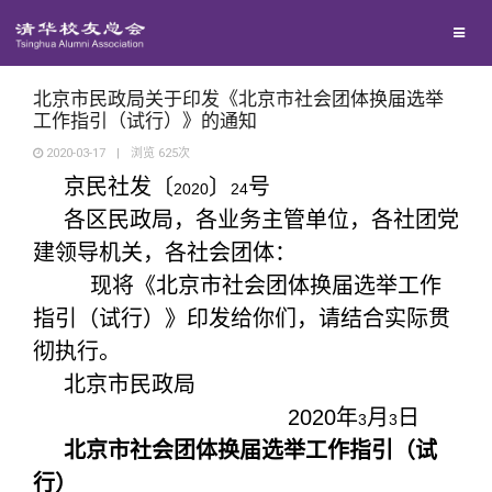
校友总会
兴趣群体
捐赠方法
我要订阅
清华故事
终身学习
西南联大校友会
义工计划
新媒体平台
青春风采
信息化服务
总会简介
北京市民政局关于印发《北京市社会团体换届选举
工作指引（试行）》的通知
2020-03-17
|
浏览
625
次
校友文苑
三创大赛
会长致辞
京民社发〔
〕
号
2020
24
各区民政局，各业务主管单位，各社团党
校友讲坛
实用信息
总会章程
建领导机关，各社会团体：
现将《北京市社会团体换届选举工作
校友视界
理事会名单
指引（试行）》印发给你们，请结合实际贯
彻执行。
制度法规
北京市民政局
2020
年
月
日
3
3
联系我们
北京市社会团体换届选举工作指引（试
行）