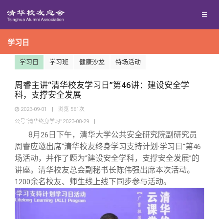
兴趣群体
捐赠方法
我要订阅
清华故事
终身学习
学习日
西南联大校友会
义工计划
新媒体平台
青春风采
信息化服务
学习日
学习班
健康沙龙
特场活动
校友文苑
三创大赛
周睿主讲“清华校友学习日”第46讲：建设安全学
科，支撑安全发展
校友讲坛
实用信息
2023-09-01
|
浏览
561
次
公号“清华终身学习”2023-08-29
|
校友总会
校友视界
8
月
日下午，清华大学公共安全研究院副研究员
26
周睿应邀出席
清华校友终身学习支持计划
学习日
第
“
·
”
46
场活动，并作了题为
建设安全学科，支撑安全发展
的
“
”
关闭
总会简介
讲座。清华校友总会副秘书长陈伟强出席本次活动。
余名校友、师生线上线下同步参与活动。
1200
会长致辞