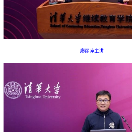
廖丽萍主讲