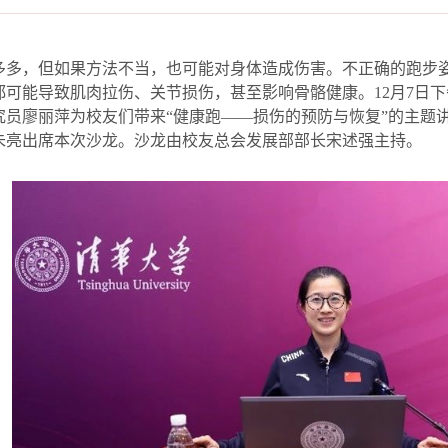
多多，但如果方法不当，也可能对身体造成伤害。不正确的跑步
都可能导致肌肉拉伤、关节损伤，甚至影响骨骼健康。
12
月
7
日下
究员廖丽萍为校友们带来“健康跑——损伤的预防与恢复”的主题
朱亮出席本次沙龙。沙龙由校友总会发展部部长宋述强主持。