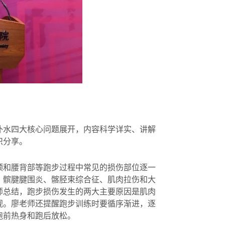
补水四大核心问题展开，内容科学详实、讲解
识分享。
颈和腰背部等跑步过程中常见的损伤部位逐一
、髌腱腱围炎、髂胫束综合征、肌肉拉伤和大
师总结，跑步损伤发生的两大主要原因是肌肉
视。廖老师还提醒跑步训练时要循序渐进，逐
跑前热身和跑后放松。