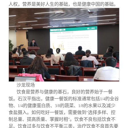
人权，营养是美好人生的基础，也是健康中国的基础。
沙龙现场
饮食是营养与健康的基石，良好的营养始于一餐
饭。石汉平指出，健康一餐饭的标准通常包括
的全谷
1/4
物、
的健康蛋白质、
的蔬菜、
的水果以及减少
1/4
3/8
1/8
食盐摄入。如何吃好一餐饭，需要做到
选择多样、控
“
制总量、提高质量、掌握时相
。饮食不良包括饮食不
”
足、饮食过多与饮食不平衡三类，治疗饮食不良首先要