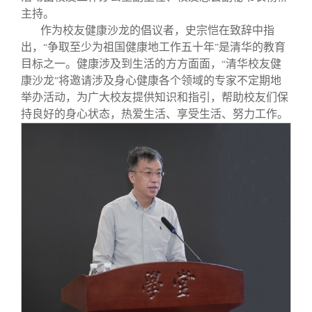
总会章程
主持。
作为校友健康沙龙的倡议者，史宗恺在致辞中指
理事会名单
出，
争取至少为祖国健康地工作五十年
是清华的教育
“
”
目标之一。健康涉及到生活的方方面面，
清华校友健
“
康沙龙
将邀请涉及身心健康各个领域的专家不定期地
”
制度法规
举办活动，为广大校友提供知识和指引，帮助校友们保
持良好的身心状态，热爱生活、享受生活、努力工作。
联系我们