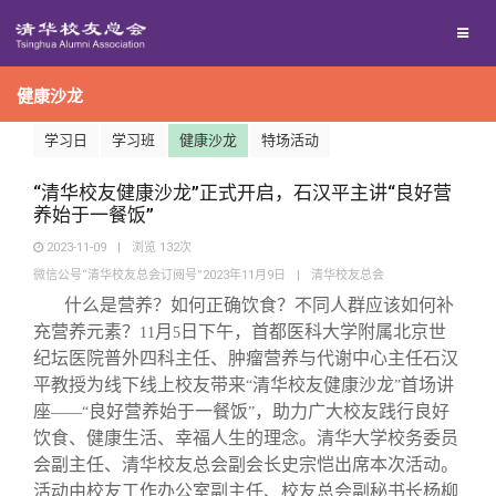
兴趣群体
捐赠方法
我要订阅
清华故事
终身学习
健康沙龙
西南联大校友会
义工计划
新媒体平台
青春风采
信息化服务
学习日
学习班
健康沙龙
特场活动
校友文苑
三创大赛
“清华校友健康沙龙”正式开启，石汉平主讲“良好营
养始于一餐饭”
校友讲坛
实用信息
2023-11-09
|
浏览
132
次
微信公号“清华校友总会订阅号”2023年11月9日
|
清华校友总会
校友总会
校友视界
什么是营养？如何正确饮食？不同人群应该如何补
充营养元素？
月
日下午，首都医科大学附属北京世
11
5
纪坛医院普外四科主任、肿瘤营养与代谢中心主任石汉
关闭
总会简介
平教授为线下线上校友带来
清华校友健康沙龙
首场讲
“
”
座
良好营养始于一餐饭
，助力广大校友践行良好
——“
”
会长致辞
饮食、健康生活、幸福人生的理念。清华大学校务委员
会副主任、清华校友总会副会长史宗恺出席本次活动。
活动由校友工作办公室副主任、校友总会副秘书长杨柳