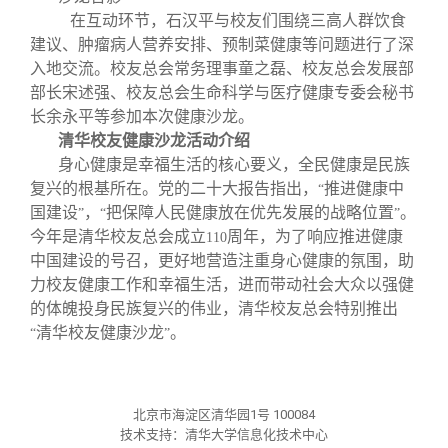
在互动环节，石汉平与校友们围绕三高人群饮食
建议、肿瘤病人营养安排、预制菜健康等问题进行了深
入地交流。校友总会常务理事童之磊、校友总会发展部
部长宋述强、校友总会生命科学与医疗健康专委会秘书
长余永平等参加本次健康沙龙。
清华校友健康沙龙活动介绍
身心健康是幸福生活的核心要义，全民健康是民族
复兴的根基所在。党的二十大报告指出，
推进健康中
“
国建设
，
把保障人民健康放在优先发展的战略位置
。
”
“
”
今年是清华校友总会成立
周年，为了响应推进健康
110
中国建设的号召，更好地营造注重身心健康的氛围，助
力校友健康工作和幸福生活，进而带动社会大众以强健
的体魄投身民族复兴的伟业，清华校友总会特别推出
清华校友健康沙龙
。
“
”
北京市海淀区清华园1号 100084
技术支持：清华大学信息化技术中心