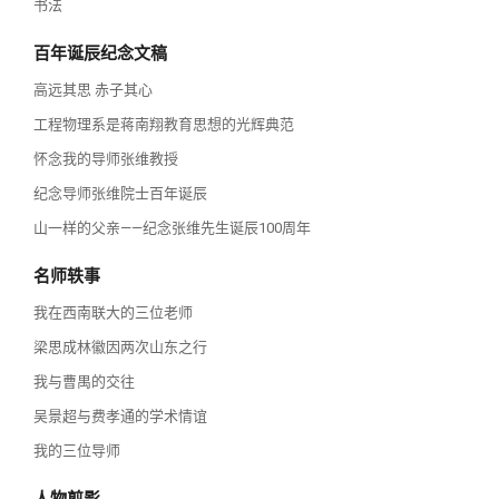
书法
百年诞辰纪念文稿
高远其思 赤子其心
工程物理系是蒋南翔教育思想的光辉典范
怀念我的导师张维教授
纪念导师张维院士百年诞辰
山一样的父亲——纪念张维先生诞辰100周年
名师轶事
我在西南联大的三位老师
梁思成林徽因两次山东之行
我与曹禺的交往
吴景超与费孝通的学术情谊
我的三位导师
人物剪影