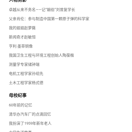
卓越从来不务名——记“姻伯”刘曾复学长
父亲肖伦：参与制造中国第一颗原子弹的科学家
我的姐姐赵萝蕤
新闻奇才赵敏恒
亨利·墨菲铜像
我国卫生工程与环境工程创始人陶葆楷
测量学专家储钟瑞
电机工程学家孙绍先
土木工程学家杨式德
母校纪事
60年前的记忆
清华办汽车厂的点滴回忆
我扮演了1959年新年老人