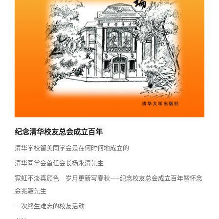
校友讲坛
实用信息
总会章程
校友视界
理事会名单
制度法规
联系我们
纪念清华校友总会成立百年
清华学校留美同学会是在何时何地成立的
清华同学会首任会长杨永清先生
霓虹不淡真颜色 岁月更新写春秋——纪念校友总会成立百年暨怀念
金兆骧先生
一次终生难忘的校友活动