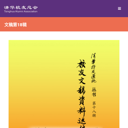
兴趣群体
捐赠方法
我要订阅
文稿第18辑
西南联大校友会
义工计划
新媒体平台
百年清华
校友服务
清华人物
校友总会
清华故事
终身学习
关闭
青春风采
信息化服务
总会简介
校友文苑
三创大赛
会长致辞