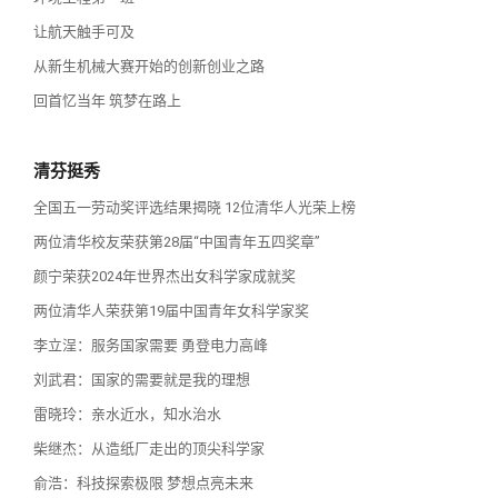
让航天触手可及
从新生机械大赛开始的创新创业之路
回首忆当年 筑梦在路上
清芬挺秀
全国五一劳动奖评选结果揭晓 12位清华人光荣上榜
两位清华校友荣获第28届“中国青年五四奖章”
颜宁荣获2024年世界杰出女科学家成就奖
两位清华人荣获第19届中国青年女科学家奖
李立浧：服务国家需要 勇登电力高峰
刘武君：国家的需要就是我的理想
雷晓玲：亲水近水，知水治水
柴继杰：从造纸厂走出的顶尖科学家
俞浩：科技探索极限 梦想点亮未来