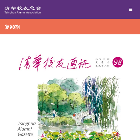
兴趣群体
捐赠方法
我要订阅
复98期
西南联大校友会
义工计划
新媒体平台
百年清华
校友服务
清华人物
校友总会
清华故事
终身学习
关闭
青春风采
信息化服务
总会简介
校友文苑
三创大赛
会长致辞