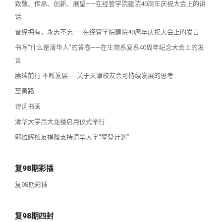
致敬、传承、创新、展望——在经管学院建院40周年庆祝大会上的讲
话
曾经拥有，永志不忘——在经管学院建院40周年庆祝大会上的发言
书写“什么是清华人”的答卷——在生物系复系40周年纪念大会上的发
言
赓续前行 不断发展──关于天津校友会可持续发展的思考
至善路
诗词书画
清华大学吕大龙楼启用仪式举行
邬雄辉校友捐赠支持清华大学“攀登计划”
复98期彩插
复98期彩插
复98期四封