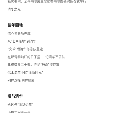
笃实书院、至善书院成立仪式暨书院院长聘任仪式举行
清华之光
值年园地
惜心使命功先成
从“七星落地”到清华
“文革”后清华冬泳队重建
在那青春灿烂的日子里——记清华军乐队
扎根酒泉二十载，守护“神舟”探苍穹
似水流年中的“清新时光”
别样选择 同样精彩
我与清华
永远是“清华少年”
环境工程第一班