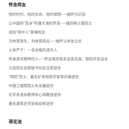
怀念师友
他的时代、他的生命、他的理想——缅怀马识途
让中国的“耳朵”听懂大海的声音——痛别杨士莪院士
送别“雨中人”章淹校友
为体育而生，为体育而去——缅怀父亲张立华
父亲严宁：一名合格的清华人
传承清华精神的人——怀念南京校友会袁克昌、欧阳平凯会长
大连校友会原秘书长赵玉荣逝世
“两院”院士、著名矿床地质学家常印佛逝世
中国工程院院士朱永䞊逝世
化学系退休教师宋心琦教授逝世
著名建筑史学家侯幼彬逝世
荷花池