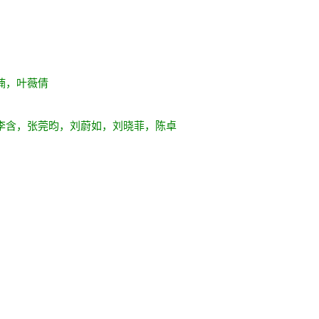
立
楠，叶薇倩
李含，张莞昀，刘蔚如，刘晓菲，陈卓