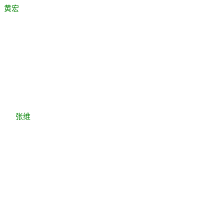
，黄宏
有感
张维