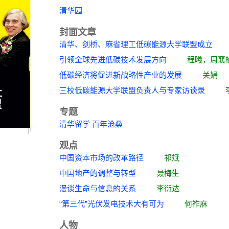
清华园
封面文章
清华、剑桥、麻省理工低碳能源大学联盟成
引领全球先进低碳技术发展方向
程曦，周襄
低碳经济将促进新战略性产业的发展
关娟
三校低碳能源大学联盟负责人与专家访谈录
专题
清华留学 百年沧桑
观点
中国资本市场的改革路径
祁斌
中国地产的调整与转型
聂梅生
漫谈生命与信息的关系
李衍达
“第三代”光伏发电技术大有可为
何祚庥
人物