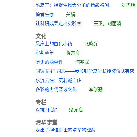
隋森芳：捕捉生物大分子的精彩瞬间
刘晓菲
惶者生存
关娟
让科研成果走出实验室
王正，刘丽娟
文化
悬崖上的白色小镇
张晓光
审判童年
蒋方舟
历史的两重性
何兆武
同窗 同行 同志——参加钱学森学长授奖仪式
水流云在：英若诚自传
多彩的古代区域文化
李学勤
专栏
对抗“甲流”
梁光启
清华学堂
走出了84位院士的清华物理系