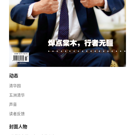
校友讲坛
实用信息
总会章程
校友视界
理事会名单
制度法规
联系我们
动态
清华园
五洲清华
声音
读者反馈
封面人物