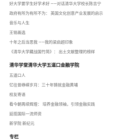
好大学要学生好学术好 ——对话清华大学校长陈吉宁
政府有所为有所不为： 英国文化创意产业发展的启示
音乐与人生
王铭画选
十年之后当思我 ——我的梁启超印象
《清华大学藏战国竹简》： 出土文献整理的榜样
清华学堂清华大学五道口金融学院
五道口人
忆往昔峥嵘岁月：三十年铸就金融黄埔
校友寄语
看今朝再续辉煌： 培养金融领袖，引领金融实践
延揽国际一流师资
新学院 新纪元
专栏