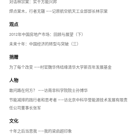
对话林宗棠：实干方能兴邦
焊点棠木，行者无疆 ——记原航空航天工业部部长林宗棠
观点
2012年中国房地产市场：回顾与展望（下）
未来十年：中国经济的转型与突破（三）
捐赠
为了每个改变 ——村官魏华伟结缘清华大学新百年发展基金
人物
敢问路在何方？ ——访南非科学院院士孙博华
节能减排的践行者和思考者 ——访北京中科华誉能源技术发展有限责
任公司董事长张军
文化
十年之后当思我 ——我的梁启超印象