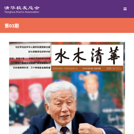
兴趣群体
捐赠方法
我要订阅
第03期
西南联大校友会
义工计划
新媒体平台
百年清华
校友服务
清华人物
校友总会
清华故事
终身学习
关闭
青春风采
信息化服务
总会简介
校友文苑
三创大赛
会长致辞