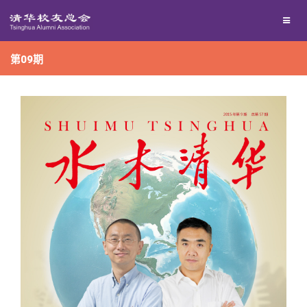
兴趣群体
捐赠方法
我要订阅
第09期
西南联大校友会
义工计划
新媒体平台
百年清华
校友服务
清华人物
校友总会
清华故事
终身学习
关闭
青春风采
信息化服务
总会简介
校友文苑
三创大赛
会长致辞