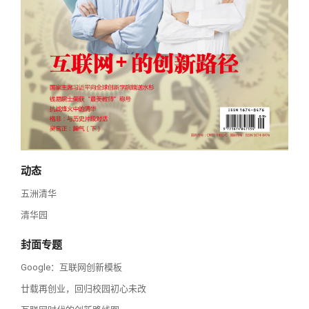
校友讲坛
实用信息
总会章程
校友视界
理事会名单
制度法规
联系我们
动态
五洲清华
清华园
封面专题
Google：互联网创新模板
廿载再创业，回归校园初心未改