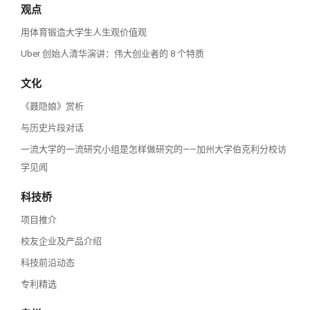
观点
用体育锻造大学生人生观价值观
Uber 创始人清华演讲：伟大创业者的 8 个特质
文化
《聂隐娘》赏析
与历史片段对话
一流大学的一流研究小组是怎样做研究的——加州大学伯克利分校访
学见闻
科技桥
项目推介
校友企业及产品介绍
科技前沿动态
专利精选