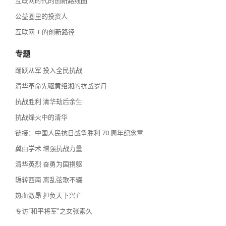
互联网时代的创新路线图
公益圈里的投资人
互联网 + 的创新路径
专题
踊跃从军 投入全民抗战
清华革命先驱黄绍湘的抗战岁月
抗战胜利 清华劫后余生
抗战烽火中的清华
链接：中国人民抗日战争胜利 70 周年纪念章
冀由学术 增强抗战力量
清华英烈 奋勇为国捐躯
辗转西南 离乱弦歌不辍
热血激昂 担负天下兴亡
专访“和平将军”之女张素久