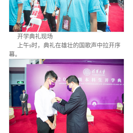
开学典礼现场
上午
时，典礼在雄壮的国歌声中拉开序
9
幕。