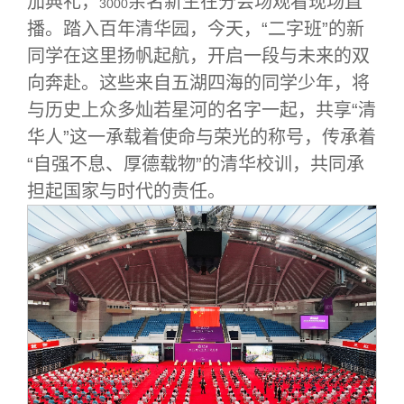
加典礼，
余名新生在分会场观看现场直
3000
关闭
义工计划
新媒体平台
青春风采
信息化服务
总会简介
播。踏入百年清华园，今天，“二字班”的新
同学在这里扬帆起航，开启一段与未来的双
校友文苑
三创大赛
会长致辞
向奔赴。这些来自五湖四海的同学少年，将
与历史上众多灿若星河的名字一起，共享“清
校友讲坛
实用信息
总会章程
华人”这一承载着使命与荣光的称号，传承着
“自强不息、厚德载物”的清华校训，共同承
校友视界
理事会名单
担起国家与时代的责任。
制度法规
联系我们