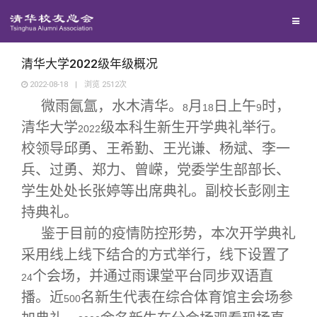
兴趣群体
西南联大校友会
清华大学2022级年级概况
2022-08-18
|
浏览
2512
次
微雨氤氲，水木清华。
回馈母校
月
日上午
时，
8
18
9
清华大学
级本科生新生开学典礼举行。
2022
校领导邱勇、王希勤、王光谦、杨斌、李一
媒体平台
捐赠项目
兵、过勇、郑力、曾嵘，党委学生部部长、
学生处处长张婷等出席典礼。副校长彭刚主
百年清华
捐赠新闻
《清华校友通讯》
持典礼。
鉴于目前的疫情防控形势，本次开学典礼
校友服务
捐赠纪事
《水木清华》
清华人物
采用线上线下结合的方式举行，线下设置了
个会场，并通过雨课堂平台同步双语直
校友总会
24
捐赠方法
我要订阅
清华故事
终身学习
播。近
名新生代表在综合体育馆主会场参
500