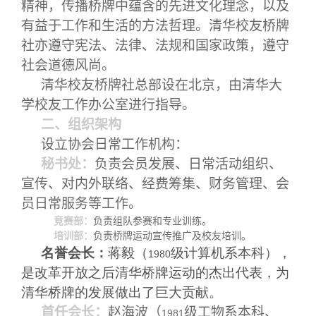
精神，传播桥牌中蕴含的先进文化理念，以及
有益于工作和生活的方法哲理。清华校友桥牌
社亦遵守宪法、法律、法规和国家政策，遵守
社会道德风尚。
清华校友桥牌社总部设在北京，由清华大
学校友工作办公室进行指导。
二、组织架构
设立协会日常工作机构：
秘书处：
负责会员发展、日常活动组织、
宣传、对内外联络、经费筹集、财务管理、会
员日常服务等工作。
竞赛部：
负责组队参赛和专业训练。
培训部：
负责桥牌运动宣传推广及校友培训。
名誉会长：
蒋毅（
级计算机系本科），
1980
是改革开放之后清华桥牌运动的杰出代表，为
清华桥牌的发展做出了巨大贡献。
首任会长：
赵海波（
级工物系本科、
1981