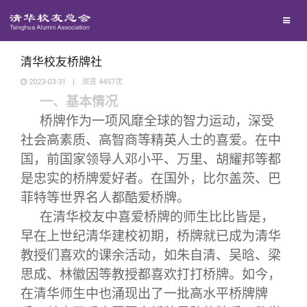
兴趣群体
西南联大校友会
清华校友桥牌社
2023-03-31
|
浏览
4457
次
一、基本情况
回馈母校
桥牌作为一项风靡全球的智力运动，深受
社会高素质、高智商等精英人士的喜爱。在中
媒体平台
捐赠项目
国，前国家领导人邓小平、万里、胡耀邦等都
是忠实的桥牌爱好者。在国外，比尔盖茨、巴
百年清华
捐赠新闻
《清华校友通讯》
菲特等世界名人都酷爱桥牌。
在清华校友中喜爱桥牌的师生比比皆是，
校友服务
捐赠纪事
《水木清华》
清华人物
早在上世纪清华建校初期，桥牌就已成为清华
教授们喜欢的课余活动，如朱自清、吴晗、梁
校友总会
捐赠方法
我要订阅
清华故事
终身学习
思成、林徽因等教授都喜欢打打桥牌。如今，
在清华师生中也涌现出了一批高水平桥牌牌