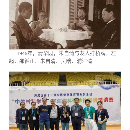
1946年，清华园，朱自清与友人打桥牌。左
起：邵循正、朱自清、吴晗、浦江清