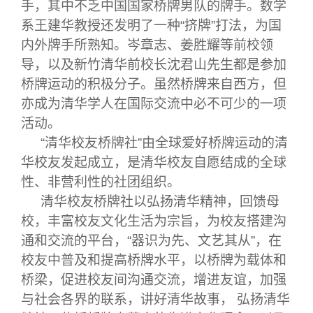
关闭
义工计划
新媒体平台
青春风采
信息化服务
总会简介
手，其中不乏中国国家桥牌男队的牌手。数学
系王建华教授还发明了一种“挤牌”打法，为国
内外牌手所熟知。岑章志、姜胜耀等前校领
校友文苑
三创大赛
会长致辞
导，以及新竹清华前校长沈君山先生都是参加
桥牌运动的积极分子。虽然桥牌来自西方，但
校友讲坛
实用信息
总会章程
亦成为清华学人在国际交流中必不可少的一项
活动。
校友视界
理事会名单
“清华校友桥牌社”由全球爱好桥牌运动的清
华校友发起成立，是清华校友自愿结成的全球
制度法规
性、非营利性的社团组织。
清华校友桥牌社以弘扬清华精神，回馈母
联系我们
校，丰富校友文化生活为宗旨，为校友搭建沟
通和交流的平台，“器识为先、文艺其从”，在
校友中普及和提高桥牌水平，以桥牌为载体和
桥梁，促进校友间沟通交流，增进友谊，加强
与社会各界的联系，讲好清华故事， 弘扬清华