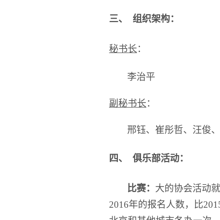
三、
组织架构：
秘书长
：
李治平
副秘书长
：
邢钰、崔彤哲、汪俊
四、 俱乐部
活动：
比赛：
大的协会活动就
2016年的报名人数，比