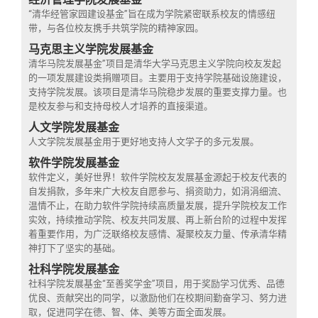
“清华经管家园建设基金”旨在成为学院紧密联系校友的情感纽
带，与各位校友携手共筑学院的精神家园。
马克思主义学院发展基金
清华马院发展基金”项目是清华大学马克思主义学院向校友发起
的一项发展建设类捐赠项目。主要用于支持学院基础设施建设，
支持学院发展。该项目是清华马院稳步发展的重要支撑力量。也
是校友参与和支持母校人才培养的直接渠道。
人文学院发展基金
人文学院发展基金用于更好地支持人文学子的多元发展。
软件学院发展基金
软件定义，美好世界！软件学院校友发展基金源起于校友代表的
自发捐款，多年来广大校友自愿参与、捐资助力，如涓涓细流、
温情不止，在助力软件学院持续高质量发展，提升学院校友工作
实效，持续推动学院、校友共同发展、再上新台阶的过程中发挥
着重要作用，为广泛联络校友感情、凝聚校友力量、传承清华精
神打下了坚实的基础。
社科学院发展基金
社科学院发展基金“至善奖学金”项目，用于奖励学习优秀、品德
优良、贡献突出的同学，以激励他们在校期间勤奋学习、努力进
取，促进同学在德、智、体、美等方面全面发展。