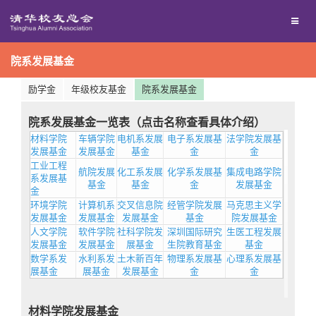
兴趣群体
捐赠方法
院系发展基金
西南联大校友会
义工计划
励学金
年级校友基金
院系发展基金
媒体平台
院系发展基金一览表（点击名称查看具体介绍）
材料学院
车辆学院
电机系发展
电子系发展基
法学院发展基
百年清华
《清华校友通讯》
发展基金
发展基金
基金
金
金
工业工程
航院发展
化工系发展
化学系发展基
集成电路学院
系发展基
基金
基金
金
发展基金
校友服务
《水木清华》
清华人物
金
环境学院
计算机系
交叉信息院
经管学院发展
马克思主义学
发展基金
发展基金
发展基金
基金
院发展基金
人文学院
软件学院
社科学院发
深圳国际研究
生医工程发展
校友总会
我要订阅
清华故事
终身学习
发展基金
发展基金
展基金
生院教育基金
基金
数学系发
水利系发
土木新百年
物理系发展基
心理系发展基
展基金
展基金
发展基金
金
金
关闭
新媒体平台
青春风采
信息化服务
总会简介
材料学院发展基金