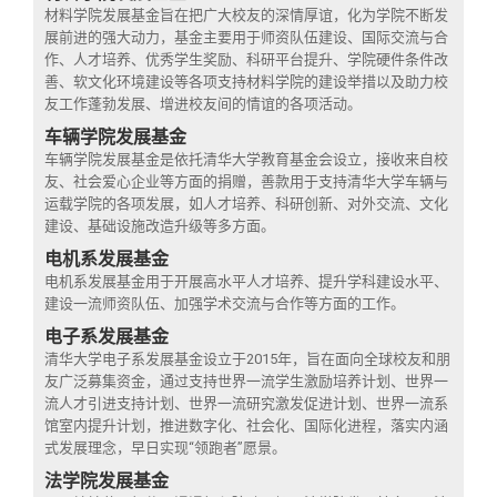
校友文苑
三创大赛
会长致辞
材料学院发展基金旨在把广大校友的深情厚谊，化为学院不断发
展前进的强大动力，基金主要用于师资队伍建设、国际交流与合
作、人才培养、优秀学生奖励、科研平台提升、学院硬件条件改
校友讲坛
实用信息
总会章程
善、软文化环境建设等各项支持材料学院的建设举措以及助力校
友工作蓬勃发展、增进校友间的情谊的各项活动。
车辆学院发展基金
校友视界
理事会名单
车辆学院发展基金是依托清华大学教育基金会设立，接收来自校
友、社会爱心企业等方面的捐赠，善款用于支持清华大学车辆与
运载学院的各项发展，如人才培养、科研创新、对外交流、文化
制度法规
建设、基础设施改造升级等多方面。
电机系发展基金
联系我们
电机系发展基金用于开展高水平人才培养、提升学科建设水平、
建设一流师资队伍、加强学术交流与合作等方面的工作。
电子系发展基金
清华大学电子系发展基金设立于2015年，旨在面向全球校友和朋
友广泛募集资金，通过支持世界一流学生激励培养计划、世界一
流人才引进支持计划、世界一流研究激发促进计划、世界一流系
馆室内提升计划，推进数字化、社会化、国际化进程，落实内涵
式发展理念，早日实现“领跑者”愿景。
法学院发展基金