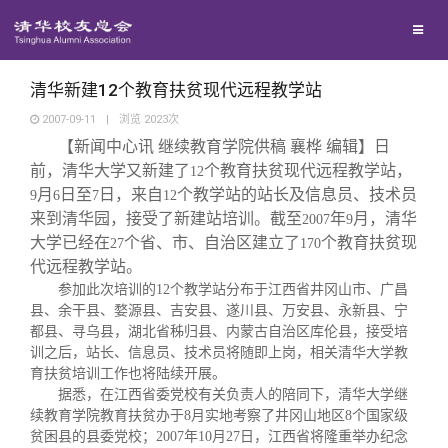
校友联络
回馈母校
地区联络
清华新建12个教育扶贫现代远程教学站
2007-09-11
|
浏览
2023
次
【新闻中心讯 继续教育学院供稿 襄桦 编辑】日
媒体平台
年级联络
捐赠项目
前，清华大学又新建了
个教育扶贫现代远程教学站，
12
月
日至
日，来自
个教学站的站长及信息员、技术员
9
6
7
12
百年清华
院系校友工作
捐赠新闻
《清华校友通讯》
来到清华园，接受了新建站培训。截至
年
月，清华
2007
9
大学已经在
个省、市、自治区建立了
个教育扶贫现
27
170
代远程教学站。
校友服务
专业委员会
捐赠纪事
《水木清华》
清华人物
参加此次培训的
12
个教学站分布于江西省井冈山市、广昌
县、余干县、婺源县、吉安县、遂川县、万安县、永新县、宁
校友总会
兴趣群体
捐赠方法
我要订阅
清华故事
终身学习
都县、寻乌县，湖北省秭归县、内蒙古自治区库伦县，接受培
训之后，站长、信息员、技术员将随即上岗，相关清华大学教
育扶贫培训工作也将陆续开展。
关闭
西南联大校友会
义工计划
新媒体平台
青春风采
信息化服务
总会简介
据悉，在江西省委党校有关负责人的陪同下，清华大学继
续教育学院教育扶贫办于
8
月实地考察了井冈山地区
8
个国家级
贫困县的县委党校；
2007
年
10
月
27
日，江西省将隆重举办纪念