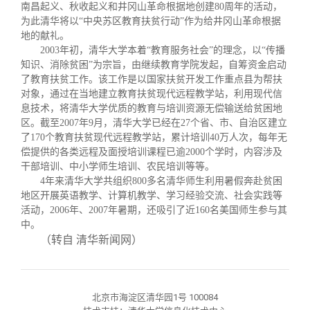
校友文苑
三创大赛
会长致辞
南昌起义、秋收起义和井冈山革命根据地创建
80
周年的活动，
为此清华将以
“
中央苏区教育扶贫行动
”
作为给井冈山革命根据
地的献礼。
校友讲坛
实用信息
总会章程
2003
年初，清华大学本着
“
教育服务社会
”
的理念，以
“
传播
知识、消除贫困
”
为宗旨，由继续教育学院发起，自筹资金启动
了教育扶贫工作。该工作是以国家扶贫开发工作重点县为帮扶
校友视界
理事会名单
对象，通过在当地建立教育扶贫现代远程教学站，利用现代信
息技术，将清华大学优质的教育与培训资源无偿输送给贫困地
区。截至
2007
年
9
月，清华大学已经在
27
个省、市、自治区建立
制度法规
了
170
个教育扶贫现代远程教学站，累计培训
40
万人次，每年无
偿提供的各类远程及面授培训课程已逾
2000
个学时，内容涉及
干部培训、中小学师生培训、农民培训等等。
联系我们
4
年来清华大学共组织
800
多名清华师生利用暑假奔赴贫困
地区开展英语教学、计算机教学、学习经验交流、社会实践等
活动，
2006
年、
2007
年暑期，还吸引了近
160
名美国师生参与其
中。
（转自 清华新闻网）
北京市海淀区清华园1号 100084