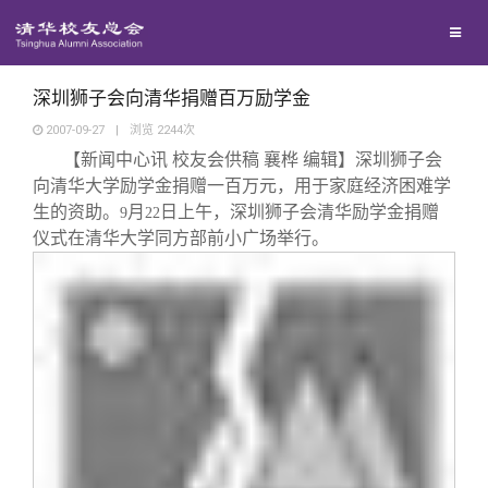
校友联络
回馈母校
地区联络
深圳狮子会向清华捐赠百万励学金
2007-09-27
|
浏览
2244
次
【新闻中心讯
校友会供稿 襄桦 编辑】深圳狮子会
媒体平台
年级联络
捐赠项目
向清华大学励学金捐赠一百万元，用于家庭经济困难学
生的资助。
月
日上午，深圳狮子会清华励学金捐赠
9
22
百年清华
院系校友工作
捐赠新闻
《清华校友通讯》
仪式在清华大学同方部前小广场举行。
校友服务
专业委员会
捐赠纪事
《水木清华》
清华人物
校友总会
兴趣群体
捐赠方法
我要订阅
清华故事
终身学习
关闭
西南联大校友会
义工计划
新媒体平台
青春风采
信息化服务
总会简介