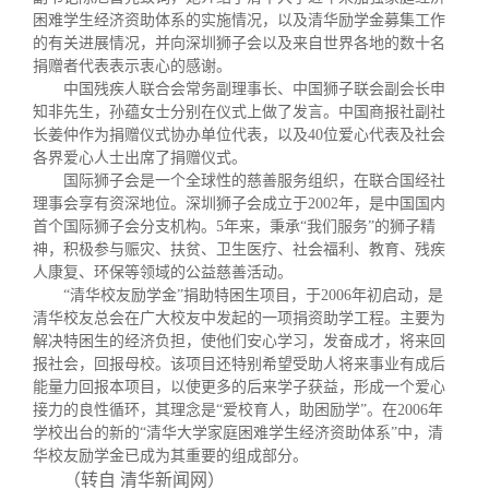
困难学生经济资助体系的实施情况，以及清华励学金募集工作
的有关进展情况，并向深圳狮子会以及来自世界各地的数十名
捐赠者代表表示衷心的感谢。
中国残疾人联合会常务副理事长、中国狮子联会副会长申
知非先生，孙蕴女士分别在仪式上做了发言。中国商报社副社
长姜仲作为捐赠仪式协办单位代表，以及
40
位爱心代表及社会
各界爱心人士出席了捐赠仪式。
国际狮子会是一个全球性的慈善服务组织，在联合国经社
理事会享有资深地位。深圳狮子会成立于
2002
年，是中国国内
首个国际狮子会分支机构。
5
年来，秉承
“
我们服务
”
的狮子精
神，积极参与赈灾、扶贫、卫生医疗、社会福利、教育、残疾
人康复、环保等领域的公益慈善活动。
“
清华校友励学金
”
捐助特困生项目，于
2006
年初启动，是
清华校友总会在广大校友中发起的一项捐资助学工程。主要为
解决特困生的经济负担，使他们安心学习，发奋成才，将来回
报社会，回报母校。该项目还特别希望受助人将来事业有成后
能量力回报本项目，以使更多的后来学子获益，形成一个爱心
接力的良性循环，其理念是
“
爱校育人，助困励学
”
。在
2006
年
学校出台的新的
“
清华大学家庭困难学生经济资助体系
”
中，清
华校友励学金已成为其重要的组成部分。
（转自 清华新闻网）