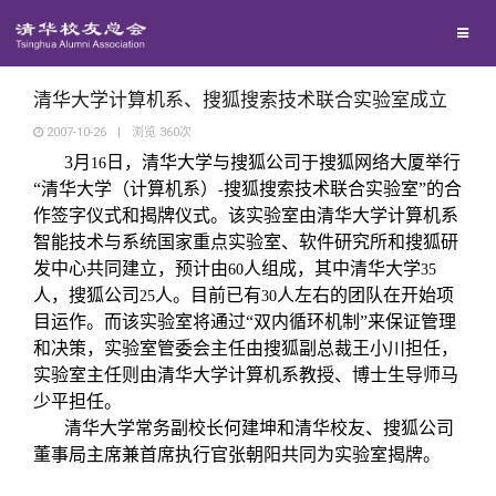
校友联络
回馈母校
地区联络
清华大学计算机系、搜狐搜索技术联合实验室成立
2007-10-26
|
浏览
360
次
3
月
日
，清华大学与搜狐公司于搜狐网络大厦举行
媒体平台
16
年级联络
捐赠项目
“清华大学（计算机系）
搜狐搜索技术联合实验室”的合
-
作签字仪式和揭牌仪式。该实验室由清华大学计算机系
百年清华
院系校友工作
捐赠新闻
《清华校友通讯》
智能技术与系统国家重点实验室、软件研究所和搜狐研
发中心共同建立，预计由
人组成，其中清华大学
60
35
人，搜狐公司
人。目前已有
人左右的团队在开始项
25
30
校友服务
专业委员会
捐赠纪事
《水木清华》
清华人物
目运作。而该实验室将通过“双内循环机制”来保证管理
和决策，实验室管委会主任由搜狐副总裁王小川担任，
校友总会
兴趣群体
捐赠方法
我要订阅
清华故事
终身学习
实验室主任则由清华大学计算机系教授、博士生导师马
少平担任。
清华大学常务副校长何建坤和清华校友、搜狐公司
关闭
西南联大校友会
义工计划
新媒体平台
青春风采
信息化服务
总会简介
董事局主席兼首席执行官张朝阳共同为实验室揭牌。