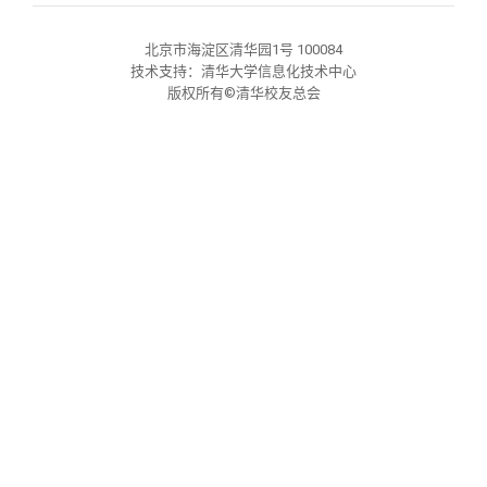
校友文苑
三创大赛
会长致辞
北京市海淀区清华园1号 100084
技术支持：清华大学信息化技术中心
校友讲坛
实用信息
总会章程
版权所有©清华校友总会
校友视界
理事会名单
制度法规
联系我们