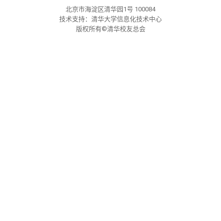
校友文苑
三创大赛
会长致辞
北京市海淀区清华园1号 100084
技术支持：清华大学信息化技术中心
版权所有©清华校友总会
校友讲坛
实用信息
总会章程
校友视界
理事会名单
制度法规
联系我们