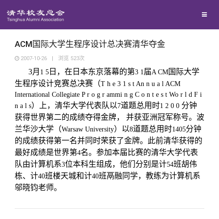
校友联络
回馈母校
地区联络
ACM国际大学生程序设计总决赛清华夺金
2007-10-26
|
浏览
523
次
3
月
日，在日本东京落幕的第
届
国际大学
媒体平台
1 5
年级联络
捐赠项目
3 1
A CM
生程序设计竞赛总决赛（
T h e 3 1 s t An n u a l ACM
International Collegiate
P r o g r ammi n g C o n t e s t Wo r l d F i
百年清华
院系校友工作
捐赠新闻
《清华校友通讯》
）上，清华大学代表队以
道题总用时
分钟
n a l s
7
1 2 0 0
获得世界第二的成绩夺得金牌， 并获亚洲冠军称号。波
兰华沙大学（
）以
道题总用时
分钟
Warsaw University
8
1405
校友服务
专业委员会
捐赠纪事
《水木清华》
清华人物
的成绩获得第一名并同时荣获了金牌。此前清华获得的
最好成绩是世界第
名。参加本届比赛的清华大学代表
4
校友总会
兴趣群体
捐赠方法
我要订阅
清华故事
终身学习
队由计算机系
位本科生组成，他们分别是计
班胡伟
3
54
栋、计
班楼天城和计
班鬲融同学，教练为计算机系
40
40
邬晓钧老师。
关闭
西南联大校友会
义工计划
新媒体平台
青春风采
信息化服务
总会简介