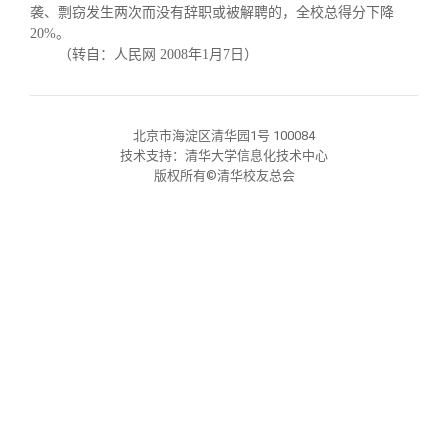
校友文苑
三创大赛
会长致辞
袭、剽窃发生两次而没有辞职或被解聘的，全校总得分下降
20%
。
（转自：人民网
2008
年
1
月
7
日）
校友讲坛
实用信息
总会章程
校友视界
理事会名单
北京市海淀区清华园1号 100084
技术支持：清华大学信息化技术中心
版权所有©清华校友总会
制度法规
联系我们