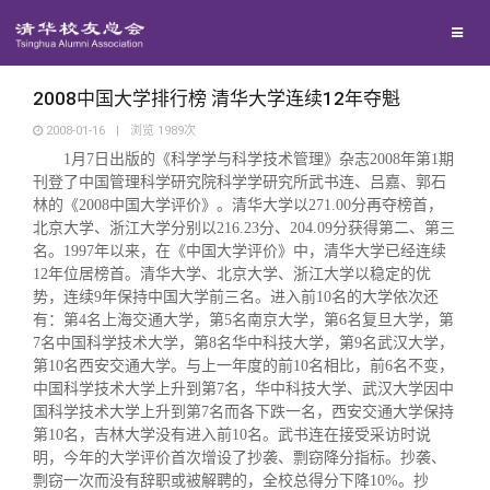
校友联络
回馈母校
地区联络
2008中国大学排行榜 清华大学连续12年夺魁
2008-01-16
|
浏览
1989
次
1
月
7
日出版的《科学学与科学技术管理》杂志
2008
年第
1
期
媒体平台
年级联络
捐赠项目
刊登了中国管理科学研究院科学学研究所武书连、吕嘉、郭石
林的《
2008
中国大学评价》。清华大学以
271.00
分再夺榜首，
百年清华
北京大学、浙江大学分别以
院系校友工作
捐赠新闻
《清华校友通讯》
216.23
分、
204.09
分获得第二、第三
名。
1997
年以来，在《中国大学评价》中，清华大学已经连续
12
年位居榜首。清华大学、北京大学、浙江大学以稳定的优
校友服务
专业委员会
捐赠纪事
《水木清华》
清华人物
势，连续
9
年保持中国大学前三名。进入前
10
名的大学依次还
有：第
4
名上海交通大学，第
5
名南京大学，第
6
名复旦大学，第
7
名中国科学技术大学，第
8
名华中科技大学，第
9
名武汉大学，
校友总会
兴趣群体
捐赠方法
我要订阅
清华故事
终身学习
第
10
名西安交通大学。与上一年度的前
10
名相比，前
6
名不变，
中国科学技术大学上升到第
7
名，华中科技大学、武汉大学因中
国科学技术大学上升到第
7
名而各下跌一名，西安交通大学保持
关闭
西南联大校友会
义工计划
新媒体平台
青春风采
信息化服务
总会简介
第
10
名，吉林大学没有进入前
10
名。武书连在接受采访时说
明，今年的大学评价首次增设了抄袭、剽窃降分指标。抄袭、
剽窃一次而没有辞职或被解聘的，全校总得分下降
10%
。抄