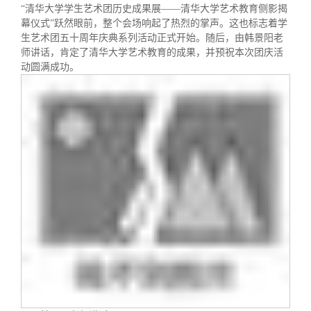
校友文苑
三创大赛
会长致辞
“清华大学学生艺术团历史成果展——清华大学艺术教育侧影揭
幕仪式”跃然眼前，整个会场响起了热烈的掌声。这也标志着学
生艺术团五十周年庆典系列活动正式开始。随后，由韩景阳老
校友讲坛
实用信息
总会章程
师讲话，肯定了清华大学艺术教育的成果，并预祝本次团庆活
动圆满成功。
校友视界
理事会名单
制度法规
联系我们