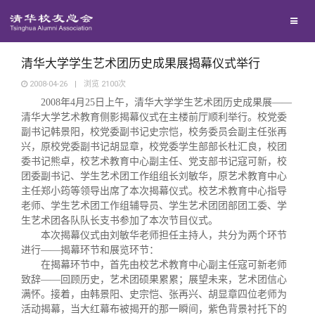
校友联络
回馈母校
地区联络
清华大学学生艺术团历史成果展揭幕仪式举行
2008-04-26
|
浏览
2100
次
2008
年
4
月
25
日上午，清华大学学生艺术团历史成果展
——
媒体平台
年级联络
捐赠项目
清华大学艺术教育侧影揭幕仪式在主楼前厅顺利举行。校党委
副书记韩景阳，校党委副书记史宗恺，校务委员会副主任张再
百年清华
兴，原校党委副书记胡显章，校党委学生部部长杜汇良，校团
院系校友工作
捐赠新闻
《清华校友通讯》
委书记熊卓，校艺术教育中心副主任、党支部书记寇可新，校
团委副书记、学生艺术团工作组组长刘敏华，原艺术教育中心
校友服务
专业委员会
捐赠纪事
《水木清华》
清华人物
主任郑小筠等领导出席了本次揭幕仪式。校艺术教育中心指导
老师、学生艺术团工作组辅导员、学生艺术团团部团工委、学
生艺术团各队队长支书参加了本次节目仪式。
校友总会
兴趣群体
捐赠方法
我要订阅
清华故事
终身学习
本次揭幕仪式由刘敏华老师担任主持人，共分为两个环节
进行——揭幕环节和展览环节：
在揭幕环节中，首先由校艺术教育中心副主任寇可新老师
关闭
西南联大校友会
义工计划
新媒体平台
青春风采
信息化服务
总会简介
致辞——回顾历史，艺术团硕果累累；展望未来，艺术团信心
满怀。接着，由韩景阳、史宗恺、张再兴、胡显章四位老师为
活动揭幕，当大红幕布被揭开的那一瞬间，紫色背景衬托下的