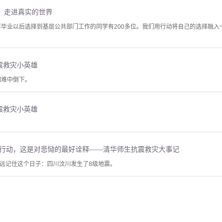
，走进真实的世界
一样毕业以后选择到基层公共部门工作的同学有200多位。我们用行动将自己的选择融
震救灾小英雄
困难中倒下。
震救灾小英雄
】行动，这是对悲恸的最好诠释——清华师生抗震救灾大事记
将永远记住这个日子：四川汶川发生了8级地震。