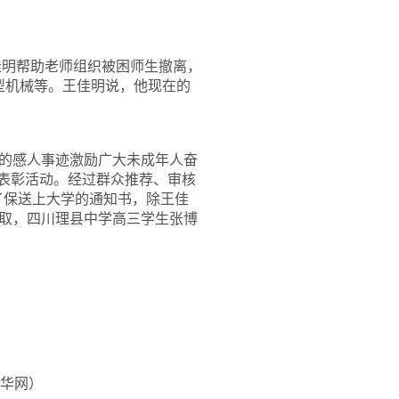
佳
明帮助
老师组织被困师生撤离，
型机械等。王佳明说，他现在的
的感人事迹激励广大未成年人奋
选表彰活动。经过群众推荐、审核
了保送上大学的通知书，除王佳
取，四川理县中学高三学生张博
华网）