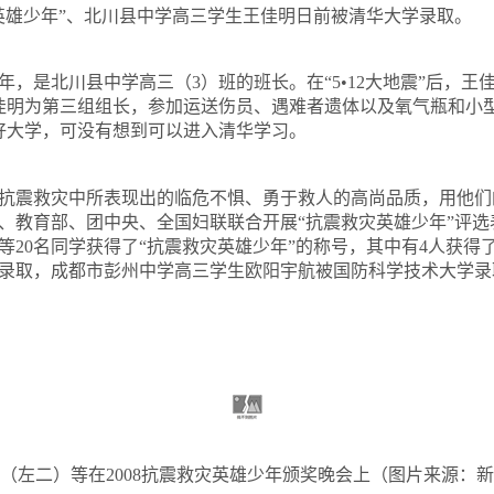
雄少年”、北川县中学高三学生王佳明日前被清华大学录取。
年，是北川县中学高三（
3
）班的班长。在
“5•12
大地震
”
后，王
佳明为第三组组长，参加运送伤员、遇难者遗体以及氧气瓶和小
好大学，可没有想到可以进入清华学习。
震救灾中所表现出的临危不惧、勇于救人的高尚品质，用他们
、教育部、团中央、全国妇联联合开展“抗震救灾英雄少年”评
等
20
名同学获得了
“
抗震救灾英雄少年
”
的称号，其中有
4
人获得
录取，成都市彭州中学高三学生欧阳宇航被国防科学技术大学录
（左二）等在
2008
抗震救灾英雄少年颁奖晚会上（图片来源：新