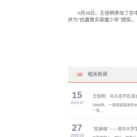
6
月
28
日
，王佳明参加了在
并为
“
抗震救灾英雄少年
”
颁奖。
相关新闻
15
王佳明：马兰花开在适
2016.07
2008年，一场突如其来
一名....
27
“民族魂”——清华大学
2008.05