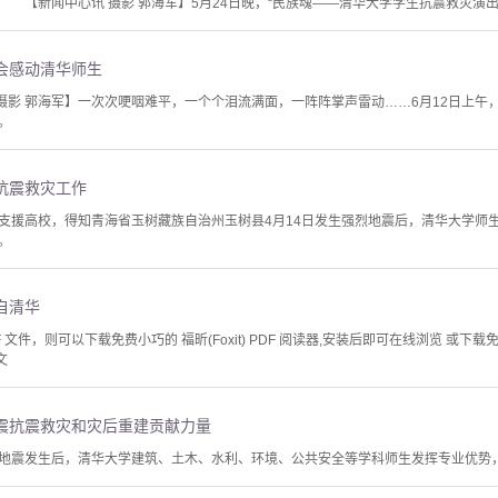
 【新闻中心讯 摄影 郭海军】5月24日晚，“民族魂——清华大学学生抗震救灾演出
会感动清华师生
霞 摄影 郭海军】一次次哽咽难平，一个个泪流满面，一阵阵掌声雷动……6月12日上
。
抗震救灾工作
支援高校，得知青海省玉树藏族自治州玉树县4月14日发生强烈地震后，清华大学师
。
自清华
文件，则可以下载免费小巧的 福昕(Foxit) PDF 阅读器,安装后即可在线浏览 或下载免费的 
文
震抗震救灾和灾后重建贡献力量
地震发生后，清华大学建筑、土木、水利、环境、公共安全等学科师生发挥专业优势