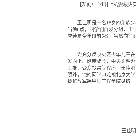
【新闻中心讯】“抗震救灾英
王佳明是一名
18
岁的羌族少
当晚
8
点，同学们自发分组，王
成绩是全年级前
5
名，虽然向往
为充分反映灾区少年儿童在抗
发向上、健康成长，中央文明办
上报、公众投票等程序，王佳明
明外，他的同学申龙被北京大学
被解放军装甲兵工程学院录取。
王佳明