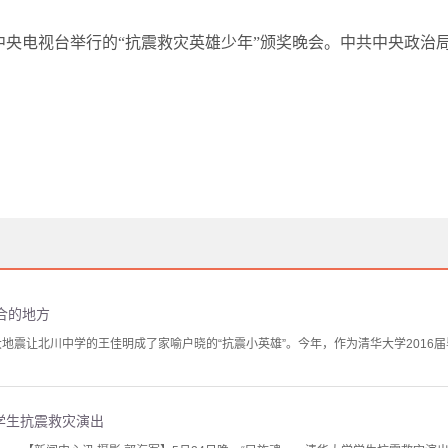
中央电视台举行的
“
抗震救灾英雄少年
”
颁奖晚会。中共中央政治
合的地方
的大地震让北川中学的王佳明成了家喻户晓的“抗震小英雄”。今年，作为清华大学201
学生抗震救灾演出