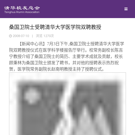
校友联络
回馈母校
地区联络
桑国卫院士受聘清华大学医学院双聘教授
2008-07-10
|
浏览
1270
次
【新闻中心讯】
7
月
3
日下午
,
桑国卫院士授聘清华大学医学
媒体平台
年级联络
捐赠项目
院双聘教授仪式在医学科学楼报告厅举行。校常务副校长陈吉
宁教授介绍了桑国卫院士的简历、主要学术成就及贡献，校长
百年清华
顾秉林为桑国卫院士颁发了聘书，并对他的授聘表示热烈祝
院系校友工作
捐赠新闻
《清华校友通讯》
贺，医学院常务副院长赵南明教授主持了授聘仪式。
校友服务
专业委员会
捐赠纪事
《水木清华》
清华人物
校友总会
兴趣群体
捐赠方法
我要订阅
清华故事
终身学习
关闭
西南联大校友会
义工计划
新媒体平台
青春风采
信息化服务
总会简介