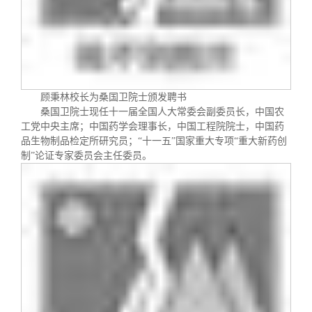
校友文苑
三创大赛
会长致辞
校友讲坛
实用信息
总会章程
校友视界
理事会名单
顾秉林校长为桑国卫院士颁发聘书
桑国卫院士现任十一届全国人大常委会副委员长，中国农
工党中央主席；中国药学会理事长，中国工程院院士，中国药
制度法规
品生物制品检定所研究员；“十一五”国家重大专项“重大新药创
制”论证专家委员会主任委员。
联系我们