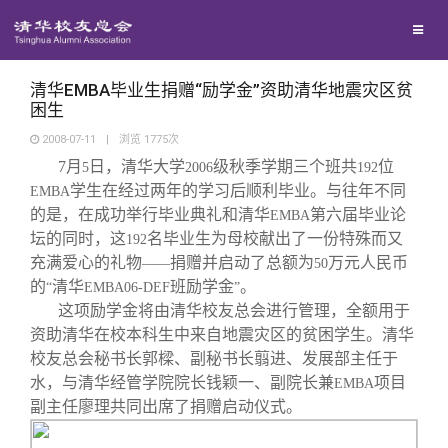
校友联络
回馈母校
地区联络
清华EMBA毕业生捐赠“励学金”资助清华地震灾区贫
困生
2008-07-11
|
浏览
1775
次
媒体平台
年级联络
捐赠项目
7
月
日，清华大学
级秋季学期三个班共
位
5
2006
192
学生在经过两年的学习后顺利毕业。与往年不同
EMBA
百年清华
院系校友工作
捐赠新闻
《清华校友通讯》
的是，在成功举行毕业典礼和清华
第六届毕业论
EMBA
坛的同时，这
名毕业生为母校献出了一份特殊而又
192
充满爱心的礼物
捐赠并启动了总额为
万元人民币
——
50
校友服务
专业委员会
捐赠纪事
《水木清华》
清华人物
的
清华
班励学金
。
“
EMBA06-DEF
”
这项励学金将由清华校友总会进行管理，全额用于
校友总会
兴趣群体
捐赠方法
我要订阅
清华故事
终身学习
资助清华在校本科生中来自地震灾区的贫困学生。清华
校友总会秘书长郭樑、副秘书长翦进、发展部主任于
水，与清华经管学院院长钱颖一、副院长兼
项目
EMBA
关闭
西南联大校友会
义工计划
新媒体平台
青春风采
信息化服务
总会简介
副主任廖理共同出席了捐赠启动仪式。